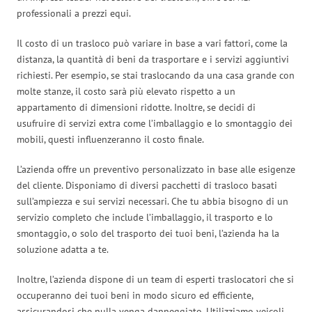
professionali a prezzi equi.
Il costo di un trasloco può variare in base a vari fattori, come la
distanza, la quantità di beni da trasportare e i servizi aggiuntivi
richiesti. Per esempio, se stai traslocando da una casa grande con
molte stanze, il costo sarà più elevato rispetto a un
appartamento di dimensioni ridotte. Inoltre, se decidi di
usufruire di servizi extra come l’imballaggio e lo smontaggio dei
mobili, questi influenzeranno il costo finale.
L’azienda offre un preventivo personalizzato in base alle esigenze
del cliente. Disponiamo di diversi pacchetti di trasloco basati
sull’ampiezza e sui servizi necessari. Che tu abbia bisogno di un
servizio completo che include l’imballaggio, il trasporto e lo
smontaggio, o solo del trasporto dei tuoi beni, l’azienda ha la
soluzione adatta a te.
Inoltre, l’azienda dispone di un team di esperti traslocatori che si
occuperanno dei tuoi beni in modo sicuro ed efficiente,
assicurandosi che nulla venga danneggiato. Utilizziamo veicoli