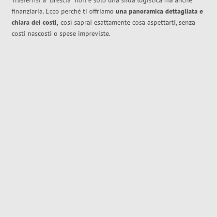
Trasferirsi a
Brescia
non è solo una sfida logistica ma anche
finanziaria. Ecco perché ti offriamo
una panoramica dettagliata e
chiara dei costi,
così saprai esattamente cosa aspettarti, senza
costi nascosti o spese impreviste.