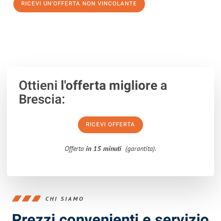
RICEVI UN'OFFERTA NON VINCOLANTE
100% non vincolante – Risposta garantita entro 15 minuti.
Ottieni
l'offerta migliore
a
Brescia:
RICEVI OFFERTA
Offerta
in 15 minuti
(garantita).
CHI SIAMO
Prezzi convenienti e servizio