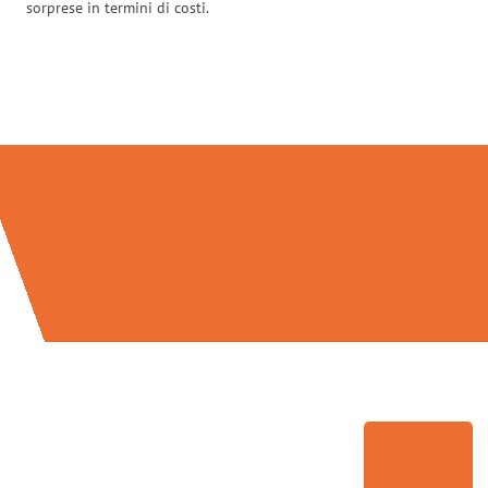
sorprese in termini di costi.
Traslochi Brescia in numeri: