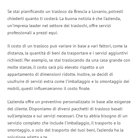
Se stai pianificando un trasloco da Brescia a Lovanio, potresti
chiederti quanto ti costerà. La buona notizia è che l’azienda,
un’impresa leader nel settore dei traslochi, offre servizi
professionali a prezzi equi.
Il costo di un trasloco può variare in base a vari fattori, come la
distanza, la quantità di beni da trasportare e i servizi aggiuntivi
richiesti. Per esempio, se stai traslocando da una casa grande con
molte stanze, il costo sarà più elevato rispetto a un
appartamento di dimensioni ridotte. Inoltre, se decidi di
usufruire di servizi extra come l’imballaggio e lo smontaggio dei
mobili, questi influenzeranno il costo finale.
L’azienda offre un preventivo personalizzato in base alle esigenze
del cliente. Disponiamo di diversi pacchetti di trasloco basati
sull’ampiezza e sui servizi necessari. Che tu abbia bisogno di un
servizio completo che include l’imballaggio, il trasporto e lo
smontaggio, o solo del trasporto dei tuoi beni, l’azienda ha la
soluzione adatta a te.