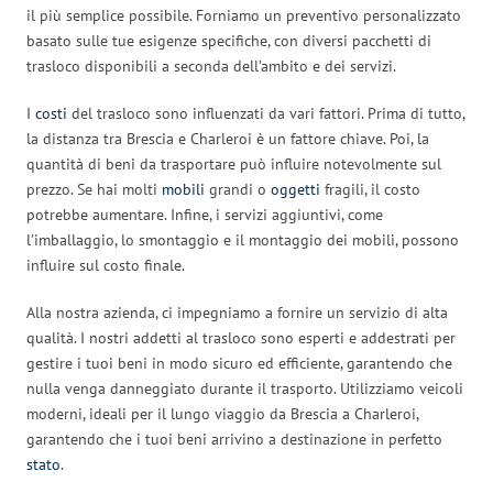
il più semplice possibile. Forniamo un preventivo personalizzato
basato sulle tue esigenze specifiche, con diversi pacchetti di
trasloco disponibili a seconda dell’ambito e dei servizi.
I
costi
del trasloco sono influenzati da vari fattori. Prima di tutto,
la distanza tra Brescia e Charleroi è un fattore chiave. Poi, la
quantità di beni da trasportare può influire notevolmente sul
prezzo. Se hai molti
mobili
grandi o
oggetti
fragili, il costo
potrebbe aumentare. Infine, i servizi aggiuntivi, come
l’imballaggio, lo smontaggio e il montaggio dei mobili, possono
influire sul costo finale.
Alla nostra azienda, ci impegniamo a fornire un servizio di alta
qualità. I nostri addetti al trasloco sono esperti e addestrati per
gestire i tuoi beni in modo sicuro ed efficiente, garantendo che
nulla venga danneggiato durante il trasporto. Utilizziamo veicoli
moderni, ideali per il lungo viaggio da Brescia a Charleroi,
garantendo che i tuoi beni arrivino a destinazione in perfetto
stato
.