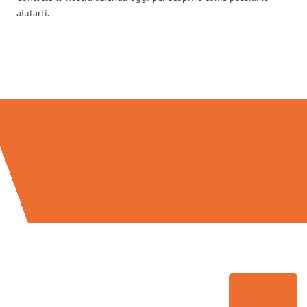
aiutarti.
Traslochi Brescia in numeri: