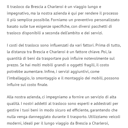
Il trasloco da Brescia a Charleroi è un viaggio lungo e
impegnativo, ma la nostra azienda è qui per rendere il processo
il più semplice possibile. Forniamo un preventivo personalizzato
basato sulle tue esigenze specifiche, con diversi pacchetti di
trasloco disponibili a seconda dell’ambito e dei servizi.
I costi del trasloco sono influenzati da vari fattori. Prima di tutto,
la distanza tra Brescia e Charleroi è un fattore chiave. Poi, la
quantità di beni da trasportare può influire notevolmente sul
prezzo. Se hai molti mobili grandi o oggetti fragili, il costo
potrebbe aumentare. Infine, i servizi aggiuntivi, come
l’imballaggio, lo smontaggio e il montaggio dei mobili, possono
influire sul costo finale.
Alla nostra azienda, ci impegniamo a fornire un servizio di alta
qualità. I nostri addetti al trasloco sono esperti e addestrati per
gestire i tuoi beni in modo sicuro ed efficiente, garantendo che
nulla venga danneggiato durante il trasporto. Utilizziamo veicoli
moderni, ideali per il lungo viaggio da Brescia a Charleroi,