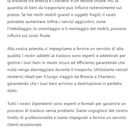
la distanza tra Brescia e Charleroi è un fattore chiave. Poi, la
quantità di beni da trasportare può influire notevolmente sul
prezzo. Se hai molti mobili grandi o oggetti fragili, il costo
potrebbe aumentare. Infine, i servizi aggiuntivi, come
l’imballaggio, lo smontaggio e il montaggio dei mobili, possono
influire sul costo finale.
Alla nostra azienda, ci impegniamo a fornire un servizio di alta
qualità. I nostri addetti al trasloco sono esperti e addestrati per
gestire i tuoi beni in modo sicuro ed efficiente, garantendo che
nulla venga danneggiato durante il trasporto. Utilizziamo veicoli
moderni, ideali per il lungo viaggio da Brescia a Charleroi,
garantendo che i tuoi beni arrivino a destinazione in perfetto
stato.
Tutti i nostri dipendenti sono esperti e formati per garantire un
processo di trasloco senza problemi. Siamo orgogliosi del nostro
livello di professionalità e siamo impegnati a fornire un servizio
clienti eccezionale.