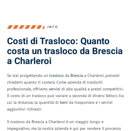
INFO
Costi di Trasloco: Quanto
costa un trasloco da Brescia
a Charleroi
Se stai progettando un
trasloco
da
Brescia
a Charleroi, potresti
chiederti quanto ti costerà. Come azienda di traslochi
professionale, offriamo
servizi
di alta qualità a prezzi competitivi.
Il costo di un trasloco può variare a seconda di diversi fattori, tra
cui la distanza, la quantità di
beni
da trasportare e i servizi
aggiuntivi richiesti.
Il trasloco da Brescia a Charleroi è un viaggio lungo e
impegnativo, ma la nostra azienda è qui per rendere il processo