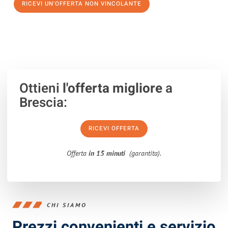
RICEVI UN'OFFERTA NON VINCOLANTE
100% non vincolante – Risposta garantita entro 15 minuti.
Ottieni
l'offerta migliore
a
Brescia:
RICEVI OFFERTA
Offerta
in 15 minuti
(garantita).
CHI SIAMO
Prezzi convenienti e servizio