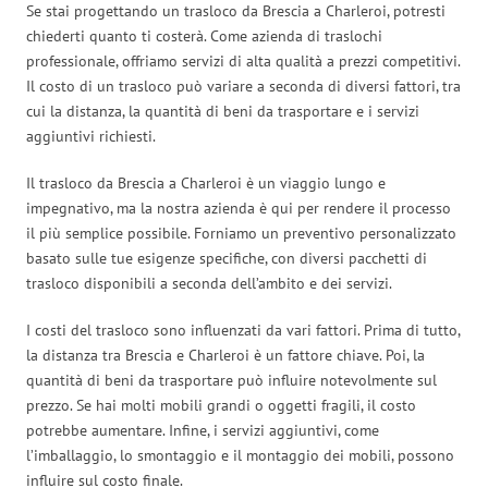
Se stai progettando un trasloco da Brescia a Charleroi, potresti
chiederti quanto ti costerà. Come azienda di traslochi
professionale, offriamo servizi di alta qualità a prezzi competitivi.
Il costo di un trasloco può variare a seconda di diversi fattori, tra
cui la distanza, la quantità di beni da trasportare e i servizi
aggiuntivi richiesti.
Il trasloco da Brescia a Charleroi è un viaggio lungo e
impegnativo, ma la nostra azienda è qui per rendere il processo
il più semplice possibile. Forniamo un preventivo personalizzato
basato sulle tue esigenze specifiche, con diversi pacchetti di
trasloco disponibili a seconda dell’ambito e dei servizi.
I costi del trasloco sono influenzati da vari fattori. Prima di tutto,
la distanza tra Brescia e Charleroi è un fattore chiave. Poi, la
quantità di beni da trasportare può influire notevolmente sul
prezzo. Se hai molti mobili grandi o oggetti fragili, il costo
potrebbe aumentare. Infine, i servizi aggiuntivi, come
l’imballaggio, lo smontaggio e il montaggio dei mobili, possono
influire sul costo finale.