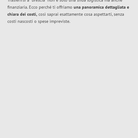
Trasferirsi a
Brescia
non è solo una sfida logistica ma anche
finanziaria. Ecco perché ti offriamo
una panoramica dettagliata e
chiara dei costi,
così saprai esattamente cosa aspettarti, senza
costi nascosti o spese impreviste.