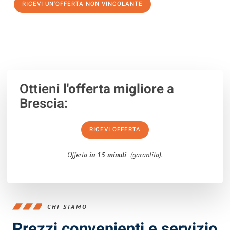
RICEVI UN'OFFERTA NON VINCOLANTE
100% non vincolante – Risposta garantita entro 15 minuti.
Ottieni
l'offerta migliore
a
Brescia:
RICEVI OFFERTA
Offerta
in 15 minuti
(garantita).
CHI SIAMO
Prezzi convenienti e servizio