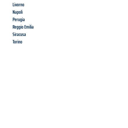
Livorno
Napoli
Perugia
Reggio Emilia
Siracusa
Torino
Richiedi ora la tua
offerta
al
miglior
prezzo !
Inviateci adesso la vostra richiesta non vincolante e
assicuratevi la vostra
offerta di trasloco per le vostre esigenze