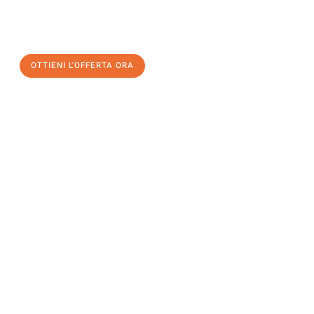
a Brescia
al miglior prezzo! Approfitta dell’occasione per
un
trasloco senza stress
e con il massimo comfort:
OTTIENI L'OFFERTA ORA