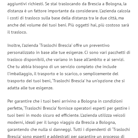
aggiuntivi richiesti. Se stai traslocando da Brescia a Bologna, la
distanza è un fattore importante da considerare. L’azienda calcola
i costi di trasloco sulla base della distanza tra le due città, ma
anche del volume dei tuoi beni. Più oggetti hai, più costoso sarà
il trasloco.
Inoltre, l’azienda ‘Traslochi Brescia’ offre un preventivo
personalizzato in base alle tue esigenze. Ci sono vari pacchetti di
trasloco disponibili, che variano in base all’ambito e ai servizi.
Che tu abbia bisogno di un servizio completo che include
l’imballaggio, il trasporto e lo scarico, o semplicemente del
trasporto dei tuoi beni, ‘Traslochi Brescia’ ha un’opzione che si
adatta alle tue esigenze.
Per garantire che i tuoi beni arrivino a Bologna in condizioni
perfette, ‘Traslochi Brescia’ fornisce operatori esperti per gestire i
tuoi beni in modo sicuro ed efficiente. L’azienda utilizza veicoli
moderni, ideali per il lungo viaggio da Brescia a Bologna,
garantendo che nulla si danneggi. Tutti i dipendenti di ‘Traslochi
Brescia’ sono esperti e addestrati per garantire un processo di