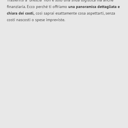
Trasferirsi a
Brescia
non è solo una sfida logistica ma anche
finanziaria. Ecco perché ti offriamo
una panoramica dettagliata e
chiara dei costi,
così saprai esattamente cosa aspettarti, senza
costi nascosti o spese impreviste.