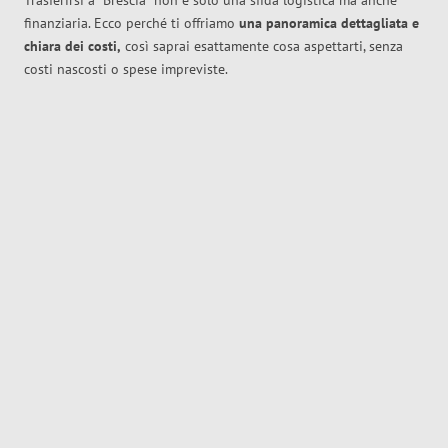
Trasferirsi a
Brescia
non è solo una sfida logistica ma anche
finanziaria. Ecco perché ti offriamo
una panoramica dettagliata e
chiara dei costi,
così saprai esattamente cosa aspettarti, senza
costi nascosti o spese impreviste.