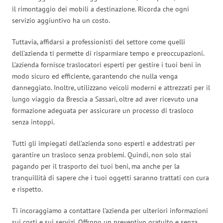
il rimontaggio dei mobili a destinazione. Ricorda che ogni
servizio aggiuntivo ha un costo.
Tuttavia, affidarsi a professionisti del settore come quelli
dell’azienda ti permette di risparmiare tempo e preoccupazioni.
L’azienda fornisce traslocatori esperti per gestire i tuoi beni in
modo sicuro ed efficiente, garantendo che nulla venga
danneggiato. Inoltre, utilizzano veicoli moderni e attrezzati per il
lungo viaggio da Brescia a Sassari, oltre ad aver ricevuto una
formazione adeguata per assicurare un processo di trasloco
senza intoppi.
Tutti gli impiegati dell’azienda sono esperti e addestrati per
garantire un trasloco senza problemi. Quindi, non solo stai
pagando per il trasporto dei tuoi beni, ma anche per la
tranquillità di sapere che i tuoi oggetti saranno trattati con cura
e rispetto.
Ti incoraggiamo a contattare l’azienda per ulteriori informazioni
sui costi e sui servizi. Offrono un preventivo gratuito e senza