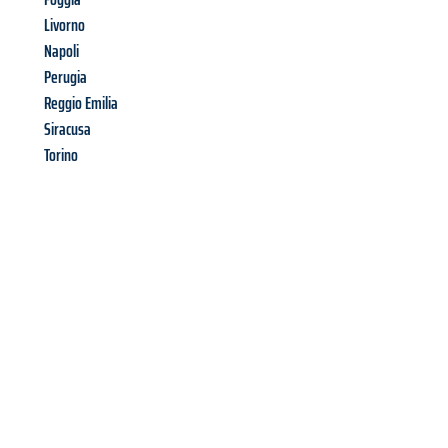
Livorno
Napoli
Perugia
Reggio Emilia
Siracusa
Torino
Richiedi ora la tua
offerta
al
miglior
prezzo !
Inviateci adesso la vostra richiesta non vincolante e
assicuratevi la vostra
offerta di trasloco per le vostre esigenze