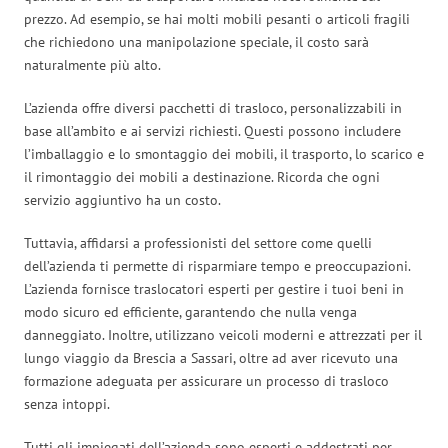
prezzo. Ad esempio, se hai molti mobili pesanti o articoli fragili
che richiedono una manipolazione speciale, il costo sarà
naturalmente più alto.
L’azienda offre diversi pacchetti di trasloco, personalizzabili in
base all’ambito e ai servizi richiesti. Questi possono includere
l’imballaggio e lo smontaggio dei mobili, il trasporto, lo scarico e
il rimontaggio dei mobili a destinazione. Ricorda che ogni
servizio aggiuntivo ha un costo.
Tuttavia, affidarsi a professionisti del settore come quelli
dell’azienda ti permette di risparmiare tempo e preoccupazioni.
L’azienda fornisce traslocatori esperti per gestire i tuoi beni in
modo sicuro ed efficiente, garantendo che nulla venga
danneggiato. Inoltre, utilizzano veicoli moderni e attrezzati per il
lungo viaggio da Brescia a Sassari, oltre ad aver ricevuto una
formazione adeguata per assicurare un processo di trasloco
senza intoppi.
Tutti gli impiegati dell’azienda sono esperti e addestrati per