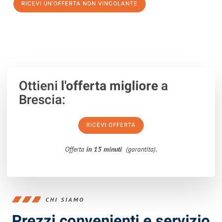
RICEVI UN'OFFERTA NON VINCOLANTE
100% non vincolante – Risposta garantita entro 15 minuti.
Ottieni
l'offerta migliore
a
Brescia:
RICEVI OFFERTA
Offerta
in 15 minuti
(garantita).
CHI SIAMO
Prezzi convenienti e servizio