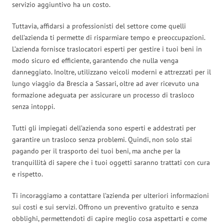
servizio aggiuntivo ha un costo.
Tuttavia, affidarsi a professionisti del settore come quelli
dell’azienda ti permette di risparmiare tempo e preoccupazioni.
L’azienda fornisce traslocatori esperti per gestire i tuoi beni in
modo sicuro ed efficiente, garantendo che nulla venga
danneggiato. Inoltre, utilizzano veicoli moderni e attrezzati per il
lungo viaggio da Brescia a Sassari, oltre ad aver ricevuto una
formazione adeguata per assicurare un processo di trasloco
senza intoppi.
Tutti gli impiegati dell’azienda sono esperti e addestrati per
garantire un trasloco senza problemi. Quindi, non solo stai
pagando per il trasporto dei tuoi beni, ma anche per la
tranquillità di sapere che i tuoi oggetti saranno trattati con cura
e rispetto.
Ti incoraggiamo a contattare l’azienda per ulteriori informazioni
sui costi e sui servizi. Offrono un preventivo gratuito e senza
obblighi, permettendoti di capire meglio cosa aspettarti e come