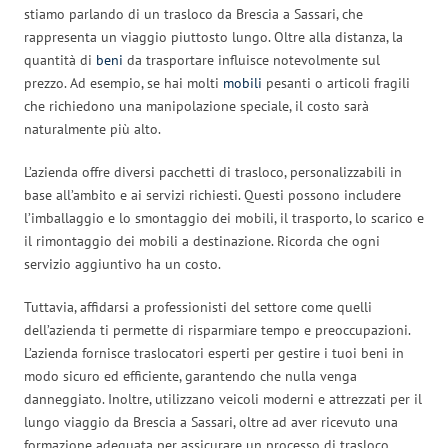
stiamo parlando di un trasloco da Brescia a Sassari, che
rappresenta un viaggio piuttosto lungo. Oltre alla distanza, la
quantità di
beni
da trasportare influisce notevolmente sul
prezzo. Ad esempio, se hai molti
mobili
pesanti o articoli fragili
che richiedono una manipolazione speciale, il costo sarà
naturalmente più alto.
L’azienda offre diversi pacchetti di trasloco, personalizzabili in
base all’ambito e ai servizi richiesti. Questi possono includere
l’imballaggio e lo smontaggio dei mobili, il trasporto, lo scarico e
il rimontaggio dei mobili a destinazione. Ricorda che ogni
servizio aggiuntivo ha un costo.
Tuttavia, affidarsi a professionisti del settore come quelli
dell’azienda ti permette di risparmiare tempo e preoccupazioni.
L’azienda fornisce traslocatori esperti per gestire i tuoi beni in
modo sicuro ed efficiente, garantendo che nulla venga
danneggiato. Inoltre, utilizzano veicoli moderni e attrezzati per il
lungo viaggio da Brescia a Sassari, oltre ad aver ricevuto una
formazione adeguata per assicurare un processo di trasloco