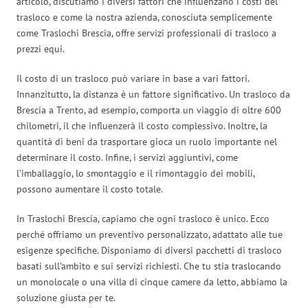
articolo, discutiamo i diversi fattori che influenzano i costi del
trasloco e come la nostra azienda, conosciuta semplicemente
come Traslochi Brescia, offre servizi professionali di trasloco a
prezzi equi.
Il costo di un trasloco può variare in base a vari fattori.
Innanzitutto, la distanza è un fattore significativo. Un trasloco da
Brescia a Trento, ad esempio, comporta un viaggio di oltre 600
chilometri, il che influenzerà il costo complessivo. Inoltre, la
quantità di beni da trasportare gioca un ruolo importante nel
determinare il costo. Infine, i servizi aggiuntivi, come
l’imballaggio, lo smontaggio e il rimontaggio dei mobili,
possono aumentare il costo totale.
In Traslochi Brescia, capiamo che ogni trasloco è unico. Ecco
perché offriamo un preventivo personalizzato, adattato alle tue
esigenze specifiche. Disponiamo di diversi pacchetti di trasloco
basati sull’ambito e sui servizi richiesti. Che tu stia traslocando
un monolocale o una villa di cinque camere da letto, abbiamo la
soluzione giusta per te.