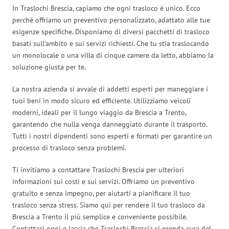
In Traslochi Brescia, capiamo che ogni trasloco è unico. Ecco
perché offriamo un preventivo personalizzato, adattato alle tue
esigenze specifiche. Disponiamo di diversi pacchetti di trasloco
basati sull’ambito e sui servizi richiesti. Che tu stia traslocando
un monolocale o una villa di cinque camere da letto, abbiamo la
soluzione giusta per te.
La nostra azienda si avvale di addetti esperti per maneggiare i
tuoi beni in modo sicuro ed efficiente. Utilizziamo veicoli
moderni, ideali per il lungo viaggio da Brescia a Trento,
garantendo che nulla venga danneggiato durante il trasporto.
Tutti i nostri dipendenti sono esperti e formati per garantire un
processo di trasloco senza problemi.
Ti invitiamo a contattare Traslochi Brescia per ulteriori
informazioni sui costi e sui servizi. Offriamo un preventivo
gratuito e senza impegno, per aiutarti a pianificare il tuo
trasloco senza stress. Siamo qui per rendere il tuo trasloco da
Brescia a Trento il più semplice e conveniente possibile.
Contattaci oggi e lascia che Traslochi Brescia si prenda cura del