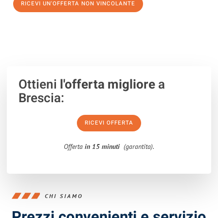
RICEVI UN'OFFERTA NON VINCOLANTE
100% non vincolante – Risposta garantita entro 15 minuti.
Ottieni
l'offerta migliore
a
Brescia:
RICEVI OFFERTA
Offerta
in 15 minuti
(garantita).
CHI SIAMO
Prezzi convenienti e servizio