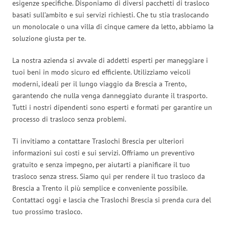
esigenze specifiche. Disponiamo di diversi pacchetti di trasloco
basati sull’ambito e sui servizi richiesti. Che tu stia traslocando
un monolocale o una villa di cinque camere da letto, abbiamo la
soluzione giusta per te.
La nostra azienda si avvale di addetti esperti per maneggiare i
tuoi beni in modo sicuro ed efficiente. Utilizziamo veicoli
moderni, ideali per il lungo viaggio da Brescia a Trento,
garantendo che nulla venga danneggiato durante il trasporto.
Tutti i nostri dipendenti sono esperti e formati per garantire un
processo di trasloco senza problemi.
Ti invitiamo a contattare Traslochi Brescia per ulteriori
informazioni sui costi e sui servizi. Offriamo un preventivo
gratuito e senza impegno, per aiutarti a pianificare il tuo
trasloco senza stress. Siamo qui per rendere il tuo trasloco da
Brescia a Trento il più semplice e conveniente possibile.
Contattaci oggi e lascia che Traslochi Brescia si prenda cura del
tuo prossimo trasloco.