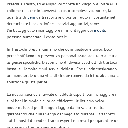
Brescia a Trento, ad esempio, comporta un viaggio di oltre 600
chilometri, il che influenzerà il costo complessivo. Inoltre, la
quantità di
beni
da trasportare gioca un ruolo importante nel
determinare il costo. Infine, i servizi aggiuntivi, come
l’imballaggio, lo smontaggio e il rimontaggio dei
mobili
,
possono aumentare il costo totale.
In Traslochi Brescia, capiamo che ogni trasloco è unico. Ecco
perché offriamo un preventivo personalizzato, adattato alle tue
esigenze specifiche. Disponiamo di diversi pacchetti di trasloco
basati sull’ambito e sui servizi richiesti. Che tu stia traslocando
un monolocale o una villa di cinque camere da letto, abbiamo la
soluzione giusta per te.
La nostra azienda si avvale di addetti esperti per maneggiare i
tuoi beni in modo sicuro ed efficiente. Utilizziamo veicoli
moderni, ideali per il lungo viaggio da Brescia a Trento,
garantendo che nulla venga danneggiato durante il trasporto.
Tutti i nostri dipendenti sono esperti e formati per garantire un
processo di trasloco senza problemi.