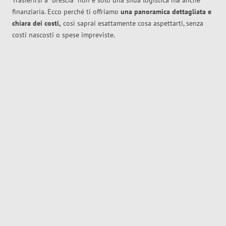
Trasferirsi a
Brescia
non è solo una sfida logistica ma anche
finanziaria. Ecco perché ti offriamo
una panoramica dettagliata e
chiara dei costi,
così saprai esattamente cosa aspettarti, senza
costi nascosti o spese impreviste.