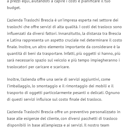
a prezzi equi, aiutandoti a capire i costi e pianificare il tuo
budget.
L’azienda Traslochi Brescia è un’impresa esperta nel settore dei
traslochi che offre servizi di alta qualità. I costi del trasloco sono
influenzati da diversi fattori. Innanzitutto, la distanza tra Brescia
e Latina rappresenta un aspetto cruciale nel determinare il costo
finale. Inoltre, un altro elemento importante da considerare è la
quantità di beni da trasportare. Infatti, più oggetti si hanno, più
sarà necessario spazio sul veicolo e più tempo impiegheranno i
traslocatori per caricare e scaricare.
Inoltre, l’azienda offre una serie di servizi aggiuntivi, come
l’imballaggio, lo smontaggio e il rimontaggio dei mobili e il
trasporto di oggetti particolarmente pesanti o delicati. Ognuno
di questi servizi influisce sul costo finale del trasloco.
L’azienda Traslochi Brescia offre un preventivo personalizzato in
base alle esigenze del cliente, con diversi pacchetti di trasloco
disponibili in base all’ampiezza e ai servizi. Il nostro team