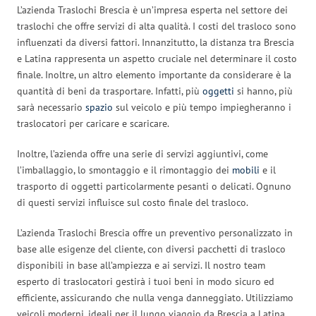
L’azienda Traslochi Brescia è un’impresa esperta nel settore dei
traslochi che offre servizi di alta qualità. I costi del trasloco sono
influenzati da diversi fattori. Innanzitutto, la distanza tra Brescia
e Latina rappresenta un aspetto cruciale nel determinare il costo
finale. Inoltre, un altro elemento importante da considerare è la
quantità di beni da trasportare. Infatti, più
oggetti
si hanno, più
sarà necessario
spazio
sul veicolo e più tempo impiegheranno i
traslocatori per caricare e scaricare.
Inoltre, l’azienda offre una serie di servizi aggiuntivi, come
l’imballaggio, lo smontaggio e il rimontaggio dei
mobili
e il
trasporto di oggetti particolarmente pesanti o delicati. Ognuno
di questi servizi influisce sul costo finale del trasloco.
L’azienda Traslochi Brescia offre un preventivo personalizzato in
base alle esigenze del cliente, con diversi pacchetti di trasloco
disponibili in base all’ampiezza e ai servizi. Il nostro team
esperto di traslocatori gestirà i tuoi beni in modo sicuro ed
efficiente, assicurando che nulla venga danneggiato. Utilizziamo
veicoli moderni, ideali per il lungo viaggio da Brescia a Latina.