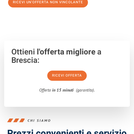
RICEVI UN'OFFERTA NON VINCOLANTE
100% non vincolante – Risposta garantita entro 15 minuti.
Ottieni
l'offerta migliore
a
Brescia:
RICEVI OFFERTA
Offerta
in 15 minuti
(garantita).
CHI SIAMO
Prezzi convenienti e servizio