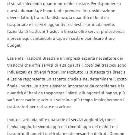
ti starai chiedendo quanto potrebbe costare. Per rispondere a
questa domanda, è importante prendere in considerazione
diversi fattori, tra cui la distanza, la quantità di beni da
trasportare e i servizi aggiuntivi richiesti. Fortunatamente,
l’azienda di traslochi Traslochi Brescia offre servizi professionali
a prezzi equi, aiutandoti a capire i costi e pianificare il tuo
budget.
L’azienda Traslochi Brescia è un’impresa esperta nel settore dei
traslochi che offre servizi di alta qualità. I costi del trasloco sono
influenzati da diversi fattori. Innanzitutto, la distanza tra Brescia
e Latina rappresenta un aspetto cruciale nel determinare il costo
finale. Inoltre, un altro elemento importante da considerare è la
quantità di beni da trasportare. Infatti, più oggetti si hanno, più
sarà necessario spazio sul veicolo e più tempo impiegheranno i
traslocatori per caricare e scaricare.
Inoltre, l’azienda offre una serie di servizi aggiuntivi, come
l’imballaggio, lo smontaggio e il rimontaggio dei mobili e il
trasporto di oggetti particolarmente pesanti o delicati. Ognuno