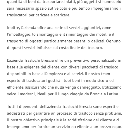
quantità di beni da trasportare. Infatti, più oggetti si hanno, più
sarà necessario spazio sul veicolo e più tempo impiegheranno i
traslocatori per caricare e scaricare.
Inoltre, l’azienda offre una serie di servizi aggiuntivi, come
l’imballaggio, lo smontaggio e il rimontaggio dei mobili e il
trasporto di oggetti particolarmente pesanti o delicati. Ognuno
di questi servizi influisce sul costo finale del trasloco.
L’azienda Traslochi Brescia offre un preventivo personalizzato in
base alle esigenze del cliente, con diversi pacchetti di trasloco
disponibili in base all’ampiezza e ai servizi. Il nostro team
esperto di traslocatori gestirà i tuoi beni in modo sicuro ed
efficiente, assicurando che nulla venga danneggiato. Utilizziamo
veicoli moderni, ideali per il lungo viaggio da Brescia a Latina.
Tutti i dipendenti dell’azienda Traslochi Brescia sono esperti e
addestrati per garantire un processo di trasloco senza problemi.
Il nostro obiettivo principale è la soddisfazione del cliente e ci
impegniamo per fornire un servizio eccellente a un prezzo equo.