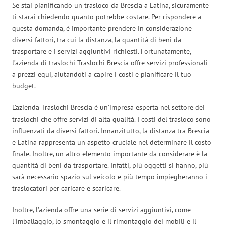
Se stai pianificando un trasloco da Brescia a Latina, sicuramente
ti starai chiedendo quanto potrebbe costare. Per rispondere a
questa domanda, è importante prendere in considerazione
diversi fattori, tra cui la distanza, la quantità di beni da
trasportare e i servizi aggiuntivi richiesti. Fortunatamente,
l’azienda di traslochi Traslochi Brescia offre servizi professionali
a prezzi equi, aiutandoti a capire i costi e pianificare il tuo
budget.
L’azienda Traslochi Brescia è un’impresa esperta nel settore dei
traslochi che offre servizi di alta qualità. I costi del trasloco sono
influenzati da diversi fattori. Innanzitutto, la distanza tra Brescia
e Latina rappresenta un aspetto cruciale nel determinare il costo
finale. Inoltre, un altro elemento importante da considerare è la
quantità di beni da trasportare. Infatti, più oggetti si hanno, più
sarà necessario spazio sul veicolo e più tempo impiegheranno i
traslocatori per caricare e scaricare.
Inoltre, l’azienda offre una serie di servizi aggiuntivi, come
l’imballaggio, lo smontaggio e il rimontaggio dei mobili e il