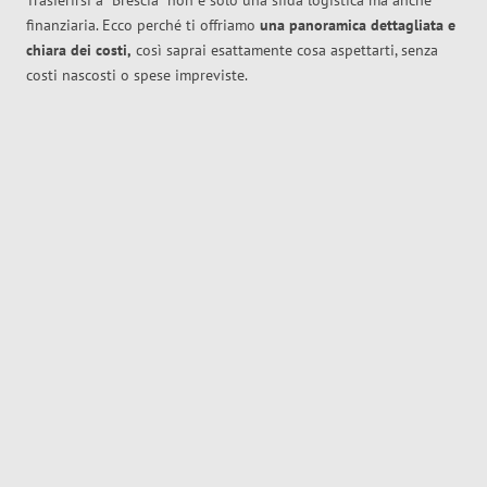
Trasferirsi a
Brescia
non è solo una sfida logistica ma anche
finanziaria. Ecco perché ti offriamo
una panoramica dettagliata e
chiara dei costi,
così saprai esattamente cosa aspettarti, senza
costi nascosti o spese impreviste.