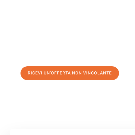
Genova
Il tuo trasloco Brescia Genova può essere così facile! S
servizio di prima classe
e assicurati i
migliori prezzi in 
Richiedo ora la tua offerta personalizzata e fai il prim
trasloco senza stress a Genova
RICEVI UN'OFFERTA NON VINCOLANTE
100% non vincolante – Risposta garantita entro 15 minuti.