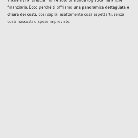
Trasferirsi a
Brescia
non è solo una sfida logistica ma anche
finanziaria. Ecco perché ti offriamo
una panoramica dettagliata e
chiara dei costi,
così saprai esattamente cosa aspettarti, senza
costi nascosti o spese impreviste.