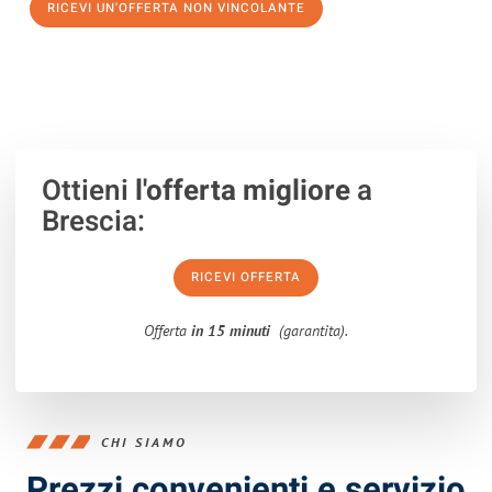
RICEVI UN'OFFERTA NON VINCOLANTE
100% non vincolante – Risposta garantita entro 15 minuti.
Ottieni
l'offerta migliore
a
Brescia:
RICEVI OFFERTA
Offerta
in 15 minuti
(garantita).
CHI SIAMO
Prezzi convenienti e servizio