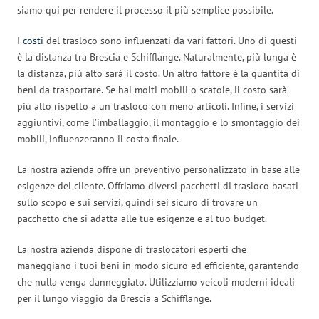
siamo qui per rendere il processo il più semplice possibile.
I
costi
del trasloco sono influenzati da vari fattori. Uno di questi
è la distanza tra Brescia e Schifflange. Naturalmente, più lunga è
la distanza, più alto sarà il costo. Un altro fattore è la quantità di
beni da trasportare. Se hai molti mobili o scatole, il costo sarà
più alto rispetto a un trasloco con meno articoli. Infine, i servizi
aggiuntivi, come l’imballaggio, il montaggio e lo smontaggio dei
mobili, influenzeranno il costo finale.
La nostra azienda offre un preventivo personalizzato in base alle
esigenze del cliente. Offriamo diversi pacchetti di trasloco basati
sullo scopo e sui servizi, quindi sei sicuro di trovare un
pacchetto che si adatta alle tue esigenze e al tuo budget.
La nostra azienda dispone di traslocatori esperti che
maneggiano i tuoi beni in modo sicuro ed efficiente, garantendo
che nulla venga danneggiato. Utilizziamo veicoli moderni ideali
per il lungo viaggio da Brescia a Schifflange.