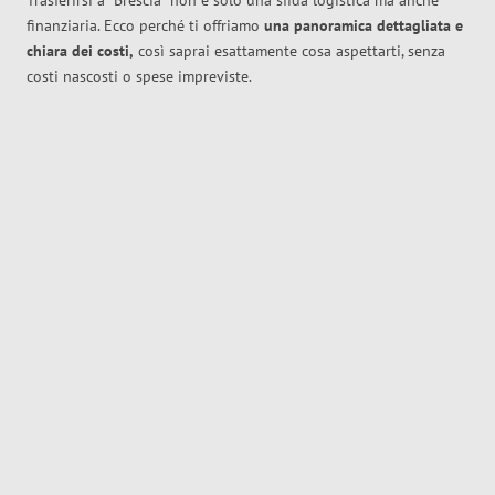
Trasferirsi a
Brescia
non è solo una sfida logistica ma anche
finanziaria. Ecco perché ti offriamo
una panoramica dettagliata e
chiara dei costi,
così saprai esattamente cosa aspettarti, senza
costi nascosti o spese impreviste.