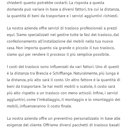
chiederti quanto potrebbe costarti. La risposta a questa
domanda può variare in base a diversi fattori, tra cui la distanza,
la quantità di beni da trasportare e i servizi aggiuntivi richiesti.
La nostra azienda offre servizi di trasloco professionali a prezzi
equi. Siamo specializzati nel gestire tutte le fasi del trasloco, dal
confezionamento all’installazione dei mobili nella tua nuova
casa. Non importa quanto sia grande o piccolo il tuo trasloco,
siamo qui per rendere il processo il più semplice possibile.
I costi del trasloco sono influenzati da vari fattori. Uno di questi
è la distanza tra Brescia e Schifflange. Naturalmente, più lunga è
la distanza, più alto sarà il costo. Un altro fattore è la quantità di
beni da trasportare. Se hai molti mobili o scatole, il costo sarà
più alto rispetto a un trasloco con meno articoli. Infine, i servizi
aggiuntivi, come l’imballaggio, il montaggio e lo smontaggio dei
mobili, influenzeranno il costo finale.
La nostra azienda offre un preventivo personalizzato in base alle
esigenze del cliente. Offriamo diversi pacchetti di trasloco basati