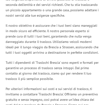
seconda dell’entità e dei servizi richiesti. Che tu stia traslocando
un piccolo appartamento o una grande casa, possiamo adattare i
nostri servizi alle tue esigenze specifiche.
Il nostro obiettivo è assicurare che i tuoi beni siano maneggiati
in modo sicuro ed efficiente. Il nostro personale esperto si
prende cura di tutti i tuoi beni, garantendo che nulla venga
danneggiato durante il trasloco. Utilizziamo veicoli moderni
ideali per il lungo viaggio da Brescia a Strassen, assicurando che
tutti i tuoi oggetti arrivino a destinazione in perfette condizioni.
Tutti i dipendenti di ‘Traslochi Brescia’ sono esperti e formati per
garantire un processo di trasloco senza intoppi. Dal primo
contatto al giorno del trasloco, siamo qui per rendere il tuo
trasloco il più semplice possibile.
Per ulteriori informazioni sui costi e sui servizi di trasloco, ti
invitiamo a contattare ‘Traslochi Brescia’. Offriamo un preventivo
gratuito e senza impegno, così potrai avere un’idea chiara dei
costi del tuo trasloco da Brescia a Strassen. Siamo qui per