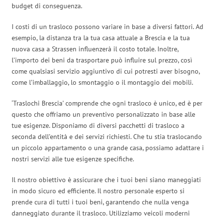
budget di conseguenza.
I costi di un trasloco possono variare in base a diversi fattori. Ad
esempio, la distanza tra la tua casa attuale a Brescia e la tua
nuova casa a Strassen influenzerà il costo totale. Inoltre,
l’importo dei beni da trasportare può influire sul prezzo, così
come qualsiasi servizio aggiuntivo di cui potresti aver bisogno,
come l’imballaggio, lo smontaggio o il montaggio dei mobili.
‘Traslochi Brescia’ comprende che ogni trasloco è unico, ed è per
questo che offriamo un preventivo personalizzato in base alle
tue esigenze. Disponiamo di diversi pacchetti di trasloco a
seconda dell’entità e dei servizi richiesti. Che tu stia traslocando
un piccolo appartamento o una grande casa, possiamo adattare i
nostri servizi alle tue esigenze specifiche.
Il nostro obiettivo è assicurare che i tuoi beni siano maneggiati
in modo sicuro ed efficiente. Il nostro personale esperto si
prende cura di tutti i tuoi beni, garantendo che nulla venga
danneggiato durante il trasloco. Utilizziamo veicoli moderni