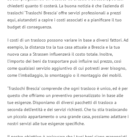
chiederti quanto ti costerà. La buona notizia è che l’azienda di
traslochi ‘Traslochi Brescia’ offre servizi professionali a prezzi
equi, aiutandoti a capire i costi associati e a pianificare il tuo
budget di conseguenza.
I costi di un trasloco possono variare in base a diversi fattori. Ad
esempio, la distanza tra la tua casa attuale a Brescia e la tua
nuova casa a Strassen influenzerà il costo totale. Inoltre,
l’importo dei beni da trasportare può influire sul prezzo, così
come qualsiasi servizio aggiuntivo di cui potresti aver bisogno,
come l’imballaggio, lo smontaggio o il montaggio dei mobili.
‘Traslochi Brescia’ comprende che ogni trasloco è unico, ed è per
questo che offriamo un preventivo personalizzato in base alle
tue esigenze. Disponiamo di diversi pacchetti di trasloco a
seconda dell’entità e dei servizi richiesti. Che tu stia traslocando
un piccolo appartamento o una grande casa, possiamo adattare i
nostri servizi alle tue esigenze specifiche.
Il nostro obiettivo è assicurare che i tuoi beni siano maneggiati