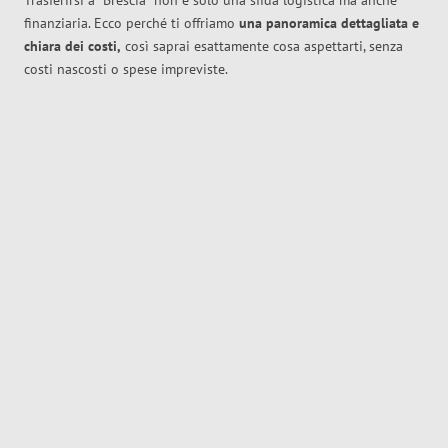
Trasferirsi a
Brescia
non è solo una sfida logistica ma anche
finanziaria. Ecco perché ti offriamo
una panoramica dettagliata e
chiara dei costi,
così saprai esattamente cosa aspettarti, senza
costi nascosti o spese impreviste.