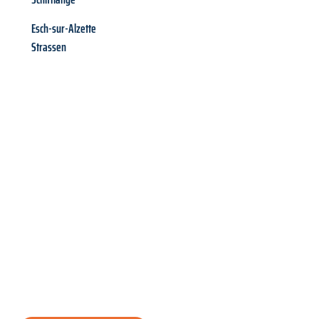
Esch-sur-Alzette
Strassen
Richiedi ora la tua
offerta
al
miglior
prezzo !
Inviateci adesso la vostra richiesta non vincolante e
assicuratevi la vostra
offerta di trasloco per le vostre esigenze
a Brescia
al miglior prezzo! Approfitta dell’occasione per
un
trasloco senza stress
e con il massimo comfort: