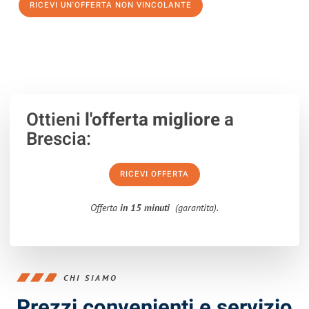
RICEVI UN'OFFERTA NON VINCOLANTE
100% non vincolante – Risposta garantita entro 15 minuti.
Ottieni
l'offerta migliore
a
Brescia:
RICEVI OFFERTA
Offerta
in 15 minuti
(garantita).
CHI SIAMO
Prezzi convenienti e servizio