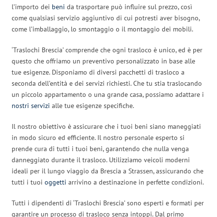
l’importo dei
beni
da trasportare può influire sul prezzo, così
come qualsiasi servizio aggiuntivo di cui potresti aver bisogno,
come l’imballaggio, lo smontaggio o il montaggio dei mobili.
‘Traslochi Brescia’ comprende che ogni trasloco è unico, ed è per
questo che offriamo un preventivo personalizzato in base alle
tue esigenze. Disponiamo di diversi pacchetti di trasloco a
seconda dell’entità e dei servizi richiesti. Che tu stia traslocando
un piccolo appartamento o una grande casa, possiamo adattare i
nostri servizi
alle tue esigenze specifiche.
Il nostro obiettivo è assicurare che i tuoi beni siano maneggiati
in modo sicuro ed efficiente. Il nostro personale esperto si
prende cura di tutti i tuoi beni, garantendo che nulla venga
danneggiato durante il trasloco. Utilizziamo veicoli moderni
ideali per il lungo viaggio da Brescia a Strassen, assicurando che
tutti i tuoi
oggetti
arrivino a destinazione in perfette condizioni.
Tutti i dipendenti di ‘Traslochi Brescia’ sono esperti e formati per
garantire un processo di trasloco senza intoppi. Dal primo