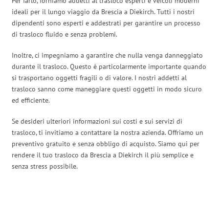
Per farlo, forniamo addetti al trasloco esperti e veicoli moderni
ideali per il lungo viaggio da Brescia a Diekirch. Tutti i nostri
dipendenti sono esperti e addestrati per garantire un processo
di trasloco fluido e senza problemi.
Inoltre, ci impegniamo a garantire che nulla venga danneggiato
durante il trasloco. Questo è particolarmente importante quando
si trasportano oggetti fragili o di valore. I nostri addetti al
trasloco sanno come maneggiare questi oggetti in modo sicuro
ed efficiente.
Se desideri ulteriori informazioni sui costi e sui servizi di
trasloco, ti invitiamo a contattare la nostra azienda. Offriamo un
preventivo gratuito e senza obbligo di acquisto. Siamo qui per
rendere il tuo trasloco da Brescia a Diekirch il più semplice e
senza stress possibile.
Traslochi Brescia in numeri: