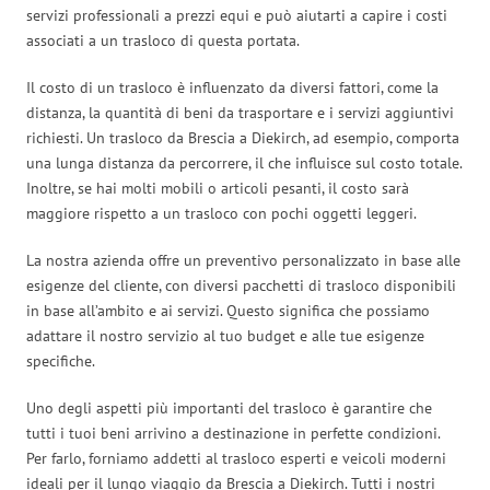
servizi professionali a prezzi equi e può aiutarti a capire i costi
associati a un trasloco di questa portata.
Il costo di un trasloco è influenzato da diversi fattori, come la
distanza, la quantità di beni da trasportare e i servizi aggiuntivi
richiesti. Un trasloco da Brescia a Diekirch, ad esempio, comporta
una lunga distanza da percorrere, il che influisce sul costo totale.
Inoltre, se hai molti mobili o articoli pesanti, il costo sarà
maggiore rispetto a un trasloco con pochi oggetti leggeri.
La nostra azienda offre un preventivo personalizzato in base alle
esigenze del cliente, con diversi pacchetti di trasloco disponibili
in base all’ambito e ai servizi. Questo significa che possiamo
adattare il nostro servizio al tuo budget e alle tue esigenze
specifiche.
Uno degli aspetti più importanti del trasloco è garantire che
tutti i tuoi beni arrivino a destinazione in perfette condizioni.
Per farlo, forniamo addetti al trasloco esperti e veicoli moderni
ideali per il lungo viaggio da Brescia a Diekirch. Tutti i nostri