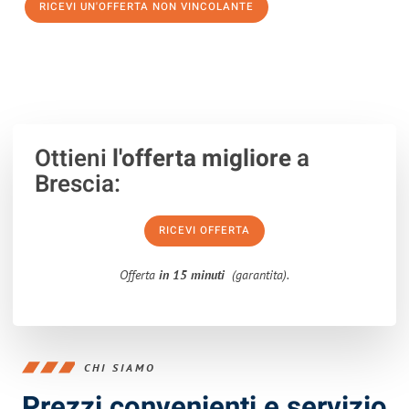
RICEVI UN'OFFERTA NON VINCOLANTE
100% non vincolante – Risposta garantita entro 15 minuti.
Ottieni
l'offerta migliore
a
Brescia:
RICEVI OFFERTA
Offerta
in 15 minuti
(garantita).
CHI SIAMO
Prezzi convenienti e servizio