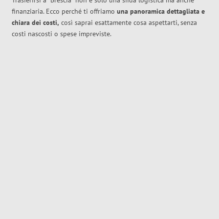
Trasferirsi a
Brescia
non è solo una sfida logistica ma anche
finanziaria. Ecco perché ti offriamo
una panoramica dettagliata e
chiara dei costi,
così saprai esattamente cosa aspettarti, senza
costi nascosti o spese impreviste.