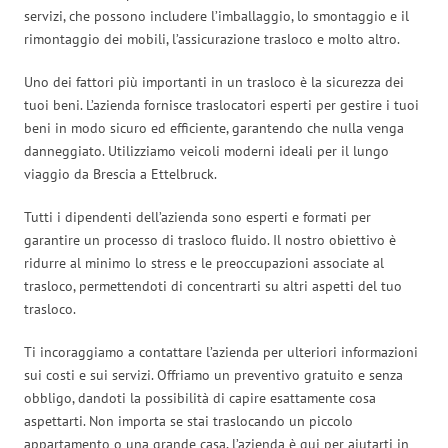
servizi, che possono includere l’imballaggio, lo smontaggio e il
rimontaggio dei mobili, l’assicurazione trasloco e molto altro.
Uno dei fattori più importanti in un trasloco è la sicurezza dei
tuoi beni. L’azienda fornisce traslocatori esperti per gestire i tuoi
beni in modo sicuro ed efficiente, garantendo che nulla venga
danneggiato. Utilizziamo veicoli moderni ideali per il lungo
viaggio da Brescia a Ettelbruck.
Tutti i dipendenti dell’azienda sono esperti e formati per
garantire un processo di trasloco fluido. Il nostro obiettivo è
ridurre al minimo lo stress e le preoccupazioni associate al
trasloco, permettendoti di concentrarti su altri aspetti del tuo
trasloco.
Ti incoraggiamo a contattare l’azienda per ulteriori informazioni
sui costi e sui servizi. Offriamo un preventivo gratuito e senza
obbligo, dandoti la possibilità di capire esattamente cosa
aspettarti. Non importa se stai traslocando un piccolo
appartamento o una grande casa, l’azienda è qui per aiutarti in