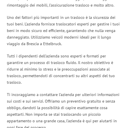
rimontaggio dei mobili, l’assicurazione trasloco e molto altro.
Uno dei fattori più importanti in un trasloco è la sicurezza dei
tuoi beni. L’azienda fornisce traslocatori esperti per gestire i tuoi
beni in modo sicuro ed efficiente, garantendo che nulla venga
danneggiato. Utilizziamo veicoli moderni ideali per il lungo
viaggio da Brescia a Ettelbruck.
Tutti i dipendenti dell’azienda sono esperti e formati per
garantire un processo di trasloco fluido. Il nostro obiettivo è
ridurre al minimo lo stress e le preoccupazioni associate al
trasloco, permettendoti di concentrarti su altri aspetti del tuo
trasloco.
Ti incoraggiamo a contattare l’azienda per ulteriori informazioni
sui costi e sui servizi. Offriamo un preventivo gratuito e senza
obbligo, dandoti la possibilità di capire esattamente cosa
aspettarti. Non importa se stai traslocando un piccolo
appartamento o una grande casa, l’azienda è qui per aiutarti in
ogni fase del processo.