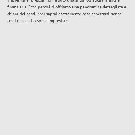
Trasferirsi a
Brescia
non è solo una sfida logistica ma anche
finanziaria. Ecco perché ti offriamo
una panoramica dettagliata e
chiara dei costi,
così saprai esattamente cosa aspettarti, senza
costi nascosti o spese impreviste.