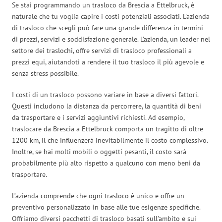
Se stai programmando un trasloco da Brescia a Ettelbruck, è
naturale che tu voglia capire i costi potenziali associati. L’azienda
di trasloco che scegli può fare una grande differenza in termini
di prezzi, servizi e soddisfazione generale. L’azienda, un leader nel
settore dei traslochi, offre servizi di trasloco professionali a
prezzi equi, aiutandoti a rendere il tuo trasloco il più agevole e
senza stress possibile.
I costi di un trasloco possono variare in base a diversi fattori.
Questi includono la distanza da percorrere, la quantità di beni
da trasportare e i servizi aggiuntivi richiesti. Ad esempio,
traslocare da Brescia a Ettelbruck comporta un tragitto di oltre
1200 km, il che influenzerà inevitabilmente il costo complessivo.
Inoltre, se hai molti mobili o oggetti pesanti, il costo sarà
probabilmente più alto rispetto a qualcuno con meno beni da
trasportare.
L’azienda comprende che ogni trasloco è unico e offre un
preventivo personalizzato in base alle tue esigenze specifiche.
Offriamo diversi pacchetti di trasloco basati sull’ambito e sui