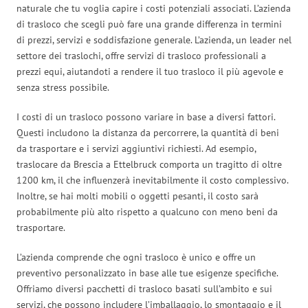
naturale che tu voglia capire i costi potenziali associati. L’azienda
di trasloco che scegli può fare una grande differenza in termini
di prezzi, servizi e soddisfazione generale. L’azienda, un leader nel
settore dei traslochi, offre servizi di trasloco professionali a
prezzi equi, aiutandoti a rendere il tuo trasloco il più agevole e
senza stress possibile.
I costi di un trasloco possono variare in base a diversi fattori.
Questi includono la distanza da percorrere, la quantità di beni
da trasportare e i servizi aggiuntivi richiesti. Ad esempio,
traslocare da Brescia a Ettelbruck comporta un tragitto di oltre
1200 km, il che influenzerà inevitabilmente il costo complessivo.
Inoltre, se hai molti mobili o oggetti pesanti, il costo sarà
probabilmente più alto rispetto a qualcuno con meno beni da
trasportare.
L’azienda comprende che ogni trasloco è unico e offre un
preventivo personalizzato in base alle tue esigenze specifiche.
Offriamo diversi pacchetti di trasloco basati sull’ambito e sui
servizi, che possono includere l’imballaggio, lo smontaggio e il