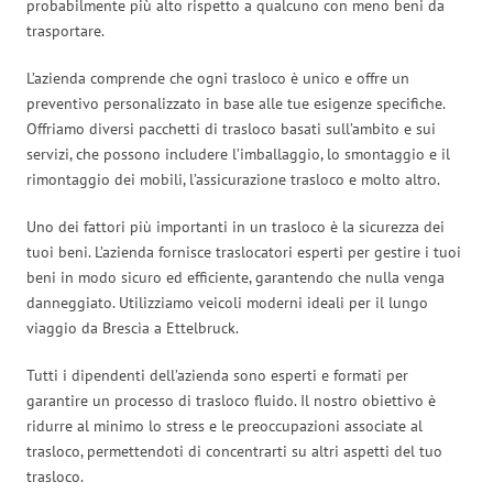
probabilmente più alto rispetto a qualcuno con meno beni da
trasportare.
L’azienda comprende che ogni trasloco è unico e offre un
preventivo personalizzato in base alle tue esigenze specifiche.
Offriamo diversi pacchetti di trasloco basati sull’ambito e sui
servizi, che possono includere l’imballaggio, lo smontaggio e il
rimontaggio dei mobili, l’assicurazione trasloco e molto altro.
Uno dei fattori più importanti in un trasloco è la sicurezza dei
tuoi beni. L’azienda fornisce traslocatori esperti per gestire i tuoi
beni in modo sicuro ed efficiente, garantendo che nulla venga
danneggiato. Utilizziamo veicoli moderni ideali per il lungo
viaggio da Brescia a Ettelbruck.
Tutti i dipendenti dell’azienda sono esperti e formati per
garantire un processo di trasloco fluido. Il nostro obiettivo è
ridurre al minimo lo stress e le preoccupazioni associate al
trasloco, permettendoti di concentrarti su altri aspetti del tuo
trasloco.