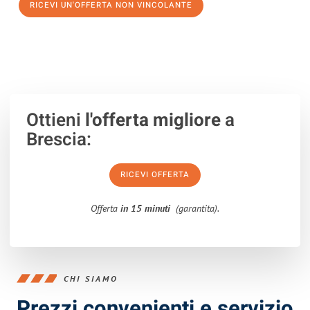
RICEVI UN'OFFERTA NON VINCOLANTE
100% non vincolante – Risposta garantita entro 15 minuti.
Ottieni
l'offerta migliore
a
Brescia:
RICEVI OFFERTA
Offerta
in 15 minuti
(garantita).
CHI SIAMO
Prezzi convenienti e servizio