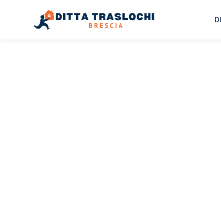
D
TRASLOCHI BRESCIA
Traslochi
Brescia
Br
Il tuo trasloco Brescia Brest può essere così facile! Spe