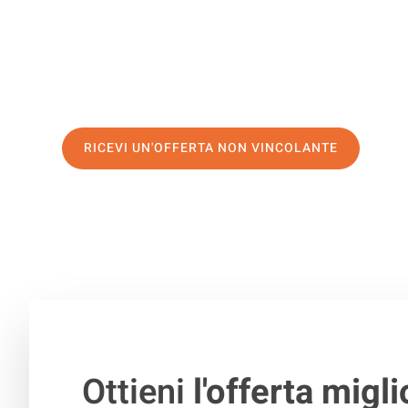
di prima classe
e assicurati i
migliori prezzi in Brescia
.
Richiedo ora la tua offerta personalizzata e fai il prim
trasloco senza stress a Brest
RICEVI UN'OFFERTA NON VINCOLANTE
100% non vincolante – Risposta garantita entro 15 minuti.
Ottieni
l'offerta migli