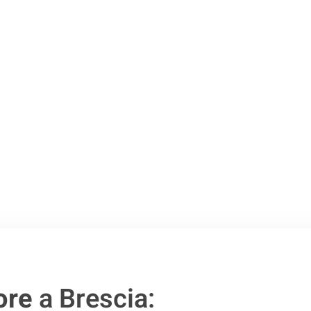
o passo verso un
ore
a Brescia: