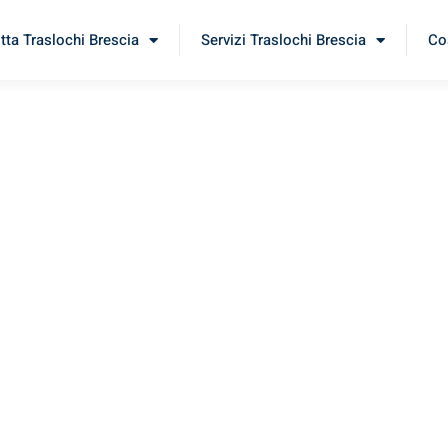
itta Traslochi Brescia
Servizi Traslochi Brescia
Cos
est
rimenta il nostro
servizio