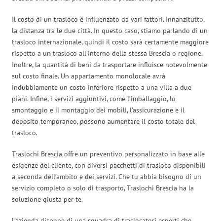
Il costo di un trasloco è influenzato da vari fattori. Innanzitutto,
la distanza tra le due città. In questo caso, stiamo parlando di un
trasloco internazionale, quindi il costo sarà certamente maggiore
rispetto a un trasloco all’interno della stessa Brescia o regione.
Inoltre, la quantità di beni da trasportare influisce notevolmente
sul costo finale. Un appartamento monolocale avrà
indubbiamente un costo inferiore rispetto a una villa a due
piani. Infine, i servizi aggiuntivi, come l’imballaggio, lo
smontaggio e il montaggio dei mobili, l’assicurazione e il
deposito temporaneo, possono aumentare il costo totale del
trasloco.
Traslochi Brescia offre un preventivo personalizzato in base alle
esigenze del cliente, con diversi pacchetti di trasloco disponibili
a seconda dell’ambito e dei servizi. Che tu abbia bisogno di un
servizio completo o solo di trasporto, Traslochi Brescia ha la
soluzione giusta per te.
L’azienda dispone di una squadra di traslocatori esperti che