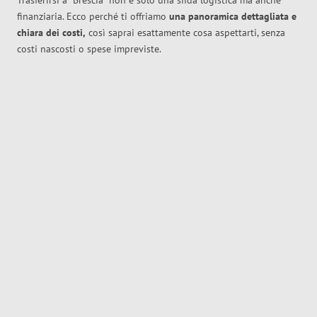
Trasferirsi a
Brescia
non è solo una sfida logistica ma anche
finanziaria. Ecco perché ti offriamo
una panoramica dettagliata e
chiara dei costi,
così saprai esattamente cosa aspettarti, senza
costi nascosti o spese impreviste.