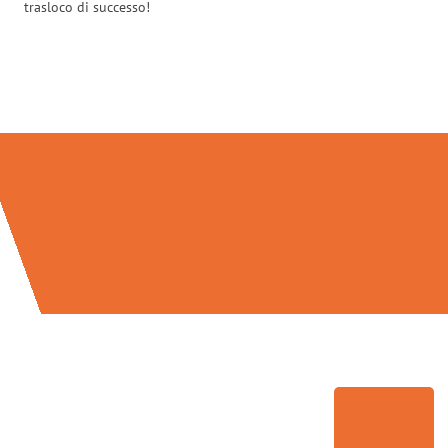
trasloco di successo!
Traslochi Brescia in numeri: