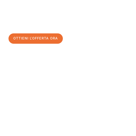
assicuratevi la vostra
offerta di trasloco per le vostre esigenze
a Brescia
al miglior prezzo! Approfitta dell’occasione per
un
trasloco senza stress
e con il massimo comfort:
OTTIENI L'OFFERTA ORA