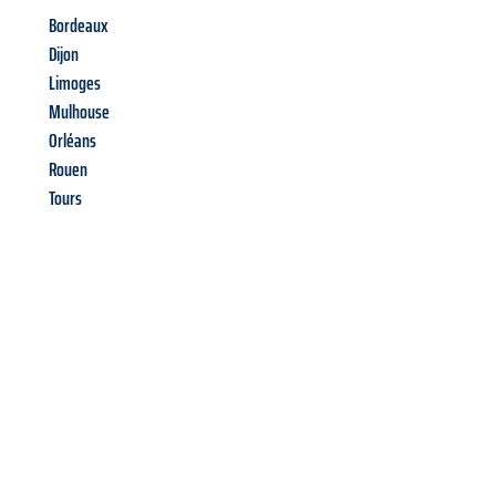
Bordeaux
Dijon
Limoges
Mulhouse
Orléans
Rouen
Tours
Richiedi ora la tua
offerta
al
miglior
prezzo !
Inviateci adesso la vostra richiesta non vincolante e