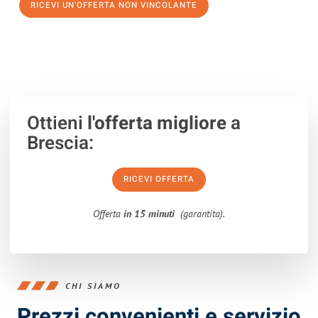
RICEVI UN'OFFERTA NON VINCOLANTE
100% non vincolante – Risposta garantita entro 15 minuti.
Ottieni
l'offerta migliore
a
Brescia:
RICEVI OFFERTA
Offerta
in 15 minuti
(garantita).
CHI SIAMO
Prezzi convenienti e servizio