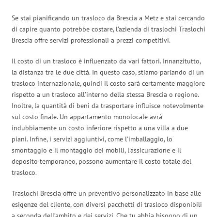
Se stai pianificando un trasloco da Brescia a Metz e stai cercando
di capire quanto potrebbe costare, l’azienda di traslochi Traslochi
Brescia offre servizi professionali a prezzi competitivi.
Il costo di un trasloco è influenzato da vari fattori. Innanzitutto,
la distanza tra le due città. In questo caso, stiamo parlando di un
trasloco internazionale, quindi il costo sarà certamente maggiore
rispetto a un trasloco all’interno della stessa Brescia o regione.
Inoltre, la quantità di beni da trasportare influisce notevolmente
sul costo finale. Un appartamento monolocale avrà
indubbiamente un costo inferiore rispetto a una villa a due
piani. Infine, i servizi aggiuntivi, come l’imballaggio, lo
smontaggio e il montaggio dei mobili, l’assicurazione e il
deposito temporaneo, possono aumentare il costo totale del
trasloco.
Traslochi Brescia offre un preventivo personalizzato in base alle
esigenze del cliente, con diversi pacchetti di trasloco disponibili
a seconda dell’ambito e dei servizi. Che tu abbia bisogno di un