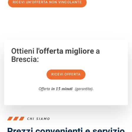
RICEVI UN'OFFERTA NON VINCOLANTE
100% non vincolante – Risposta garantita entro 15 minuti.
Ottieni
l'offerta migliore
a
Brescia:
RICEVI OFFERTA
Offerta
in 15 minuti
(garantita).
CHI SIAMO
Prezzi convenienti e servizio