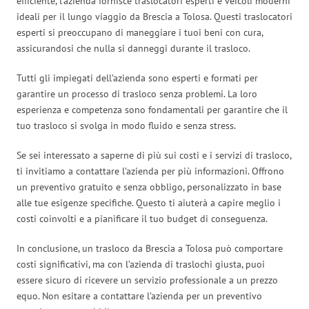
efficiente, l’azienda fornisce traslocatori esperti e veicoli moderni
ideali per il lungo viaggio da Brescia a Tolosa. Questi traslocatori
esperti si preoccupano di maneggiare i tuoi beni con cura,
assicurandosi che nulla si danneggi durante il trasloco.
Tutti gli impiegati dell’azienda sono esperti e formati per
garantire un processo di trasloco senza problemi. La loro
esperienza e competenza sono fondamentali per garantire che il
tuo trasloco si svolga in modo fluido e senza stress.
Se sei interessato a saperne di più sui costi e i servizi di trasloco,
ti invitiamo a contattare l’azienda per più informazioni. Offrono
un preventivo gratuito e senza obbligo, personalizzato in base
alle tue esigenze specifiche. Questo ti aiuterà a capire meglio i
costi coinvolti e a pianificare il tuo budget di conseguenza.
In conclusione, un trasloco da Brescia a Tolosa può comportare
costi significativi, ma con l’azienda di traslochi giusta, puoi
essere sicuro di ricevere un servizio professionale a un prezzo
equo. Non esitare a contattare l’azienda per un preventivo