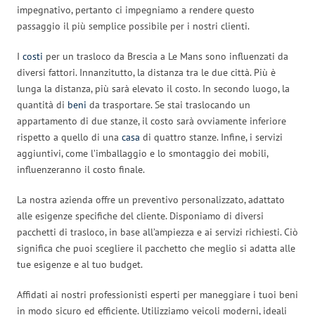
impegnativo, pertanto ci impegniamo a rendere questo
passaggio il più semplice possibile per i nostri clienti.
I
costi
per un trasloco da Brescia a Le Mans sono influenzati da
diversi fattori. Innanzitutto, la distanza tra le due città. Più è
lunga la distanza, più sarà elevato il costo. In secondo luogo, la
quantità di
beni
da trasportare. Se stai traslocando un
appartamento di due stanze, il costo sarà ovviamente inferiore
rispetto a quello di una
casa
di quattro stanze. Infine, i servizi
aggiuntivi, come l’imballaggio e lo smontaggio dei mobili,
influenzeranno il costo finale.
La nostra azienda offre un preventivo personalizzato, adattato
alle esigenze specifiche del cliente. Disponiamo di diversi
pacchetti di trasloco, in base all’ampiezza e ai servizi richiesti. Ciò
significa che puoi scegliere il pacchetto che meglio si adatta alle
tue esigenze e al tuo budget.
Affidati ai nostri professionisti esperti per maneggiare i tuoi beni
in modo sicuro ed efficiente. Utilizziamo veicoli moderni, ideali