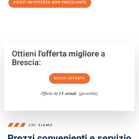
RICEVI UN'OFFERTA NON VINCOLANTE
100% non vincolante – Risposta garantita entro 15 minuti.
Ottieni
l'offerta migliore
a
Brescia:
RICEVI OFFERTA
Offerta
in 15 minuti
(garantita).
CHI SIAMO
Prezzi convenienti e servizio