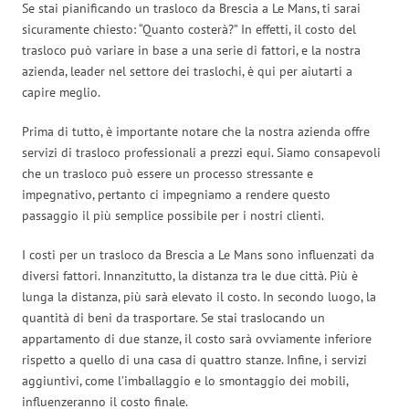
Se stai pianificando un trasloco da Brescia a Le Mans, ti sarai
sicuramente chiesto: “Quanto costerà?” In effetti, il costo del
trasloco può variare in base a una serie di fattori, e la nostra
azienda, leader nel settore dei traslochi, è qui per aiutarti a
capire meglio.
Prima di tutto, è importante notare che la nostra azienda offre
servizi di trasloco professionali a prezzi equi. Siamo consapevoli
che un trasloco può essere un processo stressante e
impegnativo, pertanto ci impegniamo a rendere questo
passaggio il più semplice possibile per i nostri clienti.
I costi per un trasloco da Brescia a Le Mans sono influenzati da
diversi fattori. Innanzitutto, la distanza tra le due città. Più è
lunga la distanza, più sarà elevato il costo. In secondo luogo, la
quantità di beni da trasportare. Se stai traslocando un
appartamento di due stanze, il costo sarà ovviamente inferiore
rispetto a quello di una casa di quattro stanze. Infine, i servizi
aggiuntivi, come l’imballaggio e lo smontaggio dei mobili,
influenzeranno il costo finale.