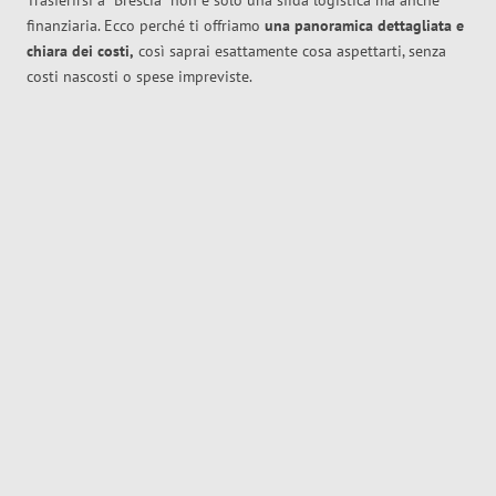
Trasferirsi a
Brescia
non è solo una sfida logistica ma anche
finanziaria. Ecco perché ti offriamo
una panoramica dettagliata e
chiara dei costi,
così saprai esattamente cosa aspettarti, senza
costi nascosti o spese impreviste.