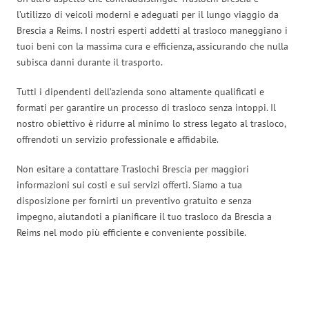
l’utilizzo di veicoli moderni e adeguati per il lungo viaggio da
Brescia a Reims. I nostri esperti addetti al trasloco maneggiano i
tuoi beni con la massima cura e efficienza, assicurando che nulla
subisca danni durante il trasporto.
Tutti i dipendenti dell’azienda sono altamente qualificati e
formati per garantire un processo di trasloco senza intoppi. Il
nostro obiettivo è ridurre al minimo lo stress legato al trasloco,
offrendoti un servizio professionale e affidabile.
Non esitare a contattare Traslochi Brescia per maggiori
informazioni sui costi e sui servizi offerti. Siamo a tua
disposizione per fornirti un preventivo gratuito e senza
impegno, aiutandoti a pianificare il tuo trasloco da Brescia a
Reims nel modo più efficiente e conveniente possibile.
Traslochi Brescia in numeri: