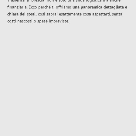
Trasferirsi a
Brescia
non è solo una sfida logistica ma anche
finanziaria. Ecco perché ti offriamo
una panoramica dettagliata e
chiara dei costi,
così saprai esattamente cosa aspettarti, senza
costi nascosti o spese impreviste.