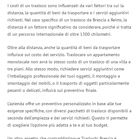
I costi di un trasloco sono influenzati da vari fattori tra cui la
distanza, la quantità di beni da trasportare e i servizi aggiuntivi
richiesti. Nel caso specifico di un trasloco da Brescia a Reims, la
distanza è un fattore significativo da considerare, poiché si tratta
di un percorso internazionale di oltre 1300 chilometri.
Oltre alla distanza, anche la quantità di beni da trasportare
influisce sul costo del servizio. Traslocare un appartamento
monolocale non avrà lo stesso costo di un trasloco di una villa a
tre piani. Allo stesso modo, richiedere servizi aggiuntivi come
l’imballaggio professionale dei tuoi oggetti, il montaggio e
smontaggio dei mobili, o il trasporto di oggetti particolarmente
pesanti o delicati, influirà sul preventivo finale.
L’azienda offre un preventivo personalizzato in base alle tue
esigenze specifiche, con diversi pacchetti di trasloco disponibili a
seconda dell’ampiezza e dei servizi richiesti. Questo ti permette
di scegliere l’opzione più adatta a te e al tuo budget.
Un altro aspetto che contraddistingue Traslochi Brescia è