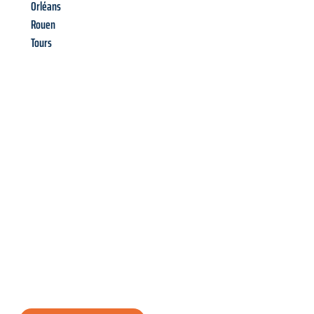
Orléans
Rouen
Tours
Richiedi ora la tua
offerta
al
miglior
prezzo !
Inviateci adesso la vostra richiesta non vincolante e
assicuratevi la vostra
offerta di trasloco per le vostre esigenze
a Brescia
al miglior prezzo! Approfitta dell’occasione per
un
trasloco senza stress
e con il massimo comfort: