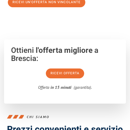
RICEVI UN'OFFERTA NON VINCOLANTE
100% non vincolante – Risposta garantita entro 15 minuti.
Ottieni
l'offerta migliore
a
Brescia:
RICEVI OFFERTA
Offerta
in 15 minuti
(garantita).
CHI SIAMO
Prezzi convenienti e servizio