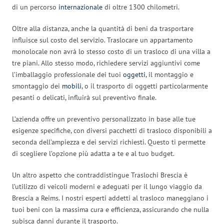
di un percorso
internazionale
di oltre 1300 chilometri.
Oltre alla distanza, anche la quantità di beni da trasportare
influisce sul costo del servizio. Traslocare un appartamento
monolocale non avrà lo stesso costo di un trasloco di una villa a
tre piani. Allo stesso modo, richiedere servizi aggiuntivi come
l’imballaggio professionale dei tuoi
oggetti
, il montaggio e
smontaggio dei
mobili
, o il trasporto di oggetti particolarmente
pesanti o delicati, influirà sul preventivo finale.
L’azienda offre un preventivo personalizzato in base alle tue
esigenze specifiche, con diversi pacchetti di trasloco disponibili a
seconda dell’ampiezza e dei servizi richiesti. Questo ti permette
di scegliere l’opzione più adatta a te e al tuo budget.
Un altro aspetto che contraddistingue Traslochi Brescia è
l’utilizzo di veicoli moderni e adeguati per il lungo viaggio da
Brescia a Reims. I nostri esperti addetti al trasloco maneggiano i
tuoi beni con la massima cura e efficienza, assicurando che nulla
subisca danni durante il trasporto.