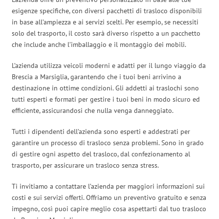
esigenze specifiche, con diversi pacchetti di trasloco disponibili
in base all’ampiezza e ai servizi scelti. Per esempio, se necessiti
solo del trasporto, il costo sarà diverso rispetto a un pacchetto
che include anche l’imballaggio e il montaggio dei mobili.
L’azienda utilizza veicoli moderni e adatti per il lungo viaggio da
Brescia a Marsiglia, garantendo che i tuoi beni arrivino a
destinazione in ottime condizioni. Gli addetti ai traslochi sono
tutti esperti e formati per gestire i tuoi beni in modo sicuro ed
efficiente, assicurandosi che nulla venga danneggiato.
Tutti i dipendenti dell’azienda sono esperti e addestrati per
garantire un processo di trasloco senza problemi. Sono in grado
di gestire ogni aspetto del trasloco, dal confezionamento al
trasporto, per assicurare un trasloco senza stress.
Ti invitiamo a contattare l’azienda per maggiori informazioni sui
costi e sui servizi offerti. Offriamo un preventivo gratuito e senza
impegno, così puoi capire meglio cosa aspettarti dal tuo trasloco