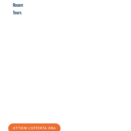
Rouen
Tours
Richiedi ora la tua
offerta
al
miglior
prezzo !
Inviateci adesso la vostra richiesta non vincolante e
assicuratevi la vostra
offerta di trasloco per le vostre esigenze
a Brescia
al miglior prezzo! Approfitta dell’occasione per
un
trasloco senza stress
e con il massimo comfort:
OTTIENI L'OFFERTA ORA