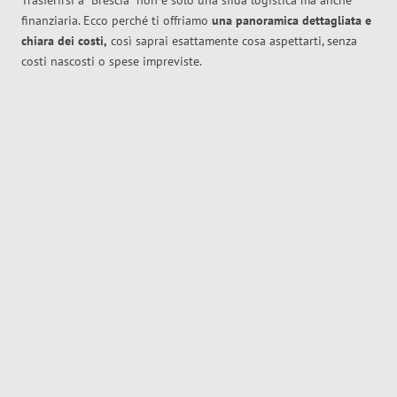
Trasferirsi a
Brescia
non è solo una sfida logistica ma anche
finanziaria. Ecco perché ti offriamo
una panoramica dettagliata e
chiara dei costi,
così saprai esattamente cosa aspettarti, senza
costi nascosti o spese impreviste.