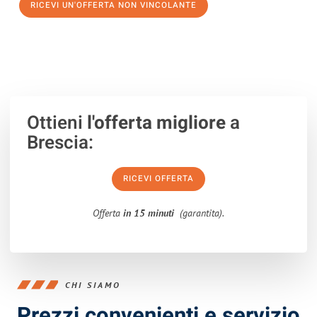
RICEVI UN'OFFERTA NON VINCOLANTE
100% non vincolante – Risposta garantita entro 15 minuti.
Ottieni
l'offerta migliore
a
Brescia:
RICEVI OFFERTA
Offerta
in 15 minuti
(garantita).
CHI SIAMO
Prezzi convenienti e servizio