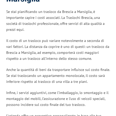
Se stai pianificando un trasloco da Brescia a Marsiglia, è
importante capire i costi associati. La Traslochi Brescia, una
società di traslochi professionale, offre servizi di alta qualità a
prezzi equi.
Il costo di un trasloco può variare notevolmente a seconda di
vari fattori. La distanza da coprire è uno di questi: un trasloco da
Brescia a Marsiglia, ad esempio, comporterà costi maggiori
rispetto a un trasloco all’interno dello stesso comune.
Anche la quantità di beni da trasportare influisce sul costo finale.
Se stai traslocando un appartamento monolocale, il costo sarà
inferiore rispetto al trasloco di una villa a tre piani.
Infine, i servizi aggiuntivi, come l’imballaggio, lo smontaggio e il
montaggio dei mobili, l’assicurazione e l’uso di veicoli speciali,
possono incidere sul costo finale del tuo trasloco.
L’azienda offre un preventivo personalizzato in base alle tue