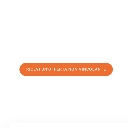
Amsterda
Il tuo trasloco Brescia Amsterdam può essere così facile
servizio di prima classe
e assicurati i
migliori prezzi in 
Richiedo ora la tua offerta personalizzata e fai il prim
trasloco senza stress a Amsterdam
RICEVI UN'OFFERTA NON VINCOLANTE
100% non vincolante – Risposta garantita entro 15 minuti.