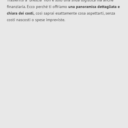
Trasferirsi a
Brescia
non è solo una sfida logistica ma anche
finanziaria. Ecco perché ti offriamo
una panoramica dettagliata e
chiara dei costi,
così saprai esattamente cosa aspettarti, senza
costi nascosti o spese impreviste.