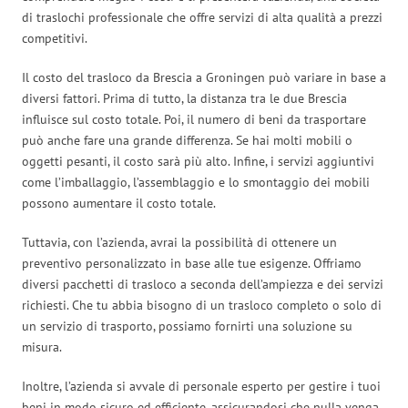
di traslochi professionale che offre servizi di alta qualità a prezzi
competitivi.
Il costo del trasloco da Brescia a Groningen può variare in base a
diversi fattori. Prima di tutto, la distanza tra le due Brescia
influisce sul costo totale. Poi, il numero di beni da trasportare
può anche fare una grande differenza. Se hai molti mobili o
oggetti pesanti, il costo sarà più alto. Infine, i servizi aggiuntivi
come l’imballaggio, l’assemblaggio e lo smontaggio dei mobili
possono aumentare il costo totale.
Tuttavia, con l’azienda, avrai la possibilità di ottenere un
preventivo personalizzato in base alle tue esigenze. Offriamo
diversi pacchetti di trasloco a seconda dell’ampiezza e dei servizi
richiesti. Che tu abbia bisogno di un trasloco completo o solo di
un servizio di trasporto, possiamo fornirti una soluzione su
misura.
Inoltre, l’azienda si avvale di personale esperto per gestire i tuoi
beni in modo sicuro ed efficiente, assicurandosi che nulla venga