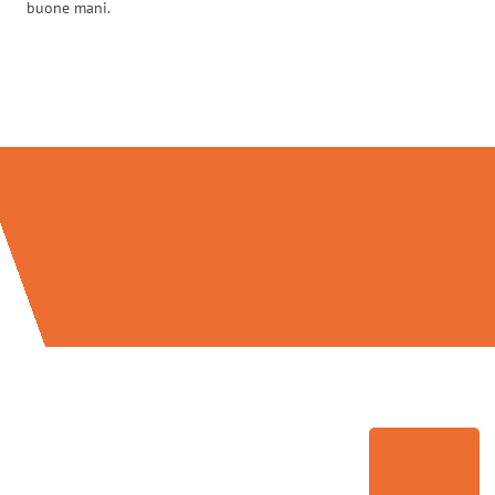
buone mani.
Traslochi Brescia in numeri: