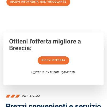
RICEVI UN'OFFERTA NON VINCOLANTE
100% non vincolante – Risposta garantita entro 15 minuti.
Ottieni
l'offerta migliore
a
Brescia:
RICEVI OFFERTA
Offerta
in 15 minuti
(garantita).
CHI SIAMO
Prezzi convenienti e servizio