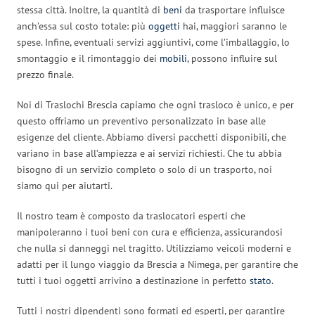
stessa città. Inoltre, la quantità di
beni
da trasportare influisce
anch’essa sul costo totale: più
oggetti
hai, maggiori saranno le
spese. Infine, eventuali servizi aggiuntivi, come l’imballaggio, lo
smontaggio e il rimontaggio dei
mobili
, possono influire sul
prezzo finale.
Noi di Traslochi Brescia capiamo che ogni trasloco è unico, e per
questo offriamo un preventivo personalizzato in base alle
esigenze del cliente. Abbiamo diversi pacchetti disponibili, che
variano in base all’ampiezza e ai servizi richiesti. Che tu abbia
bisogno di un servizio completo o solo di un trasporto, noi
siamo qui per aiutarti.
Il nostro team è composto da traslocatori esperti che
manipoleranno i tuoi beni con cura e efficienza, assicurandosi
che nulla si danneggi nel tragitto. Utilizziamo veicoli moderni e
adatti per il lungo viaggio da Brescia a Nimega, per garantire che
tutti i tuoi oggetti arrivino a destinazione in perfetto
stato
.
Tutti i nostri dipendenti sono formati ed esperti, per garantire