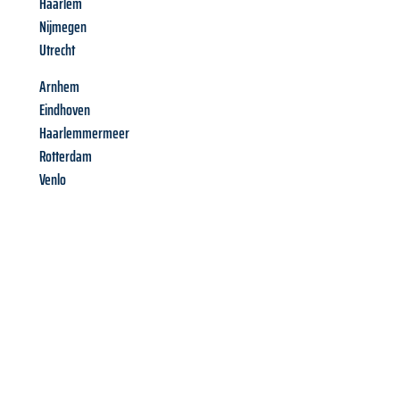
Haarlem
Nijmegen
Utrecht
Arnhem
Eindhoven
Haarlemmermeer
Rotterdam
Venlo
Richiedi ora la tua
offerta
al
miglior
prezzo !