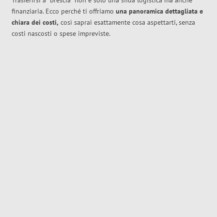
Trasferirsi a
Brescia
non è solo una sfida logistica ma anche
finanziaria. Ecco perché ti offriamo
una panoramica dettagliata e
chiara dei costi,
così saprai esattamente cosa aspettarti, senza
costi nascosti o spese impreviste.