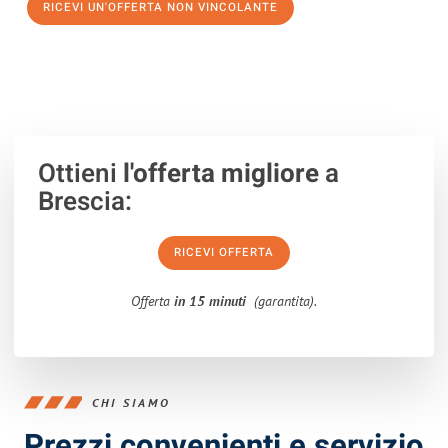
RICEVI UN'OFFERTA NON VINCOLANTE
100% non vincolante – Risposta garantita entro 15 minuti.
Ottieni
l'offerta migliore
a
Brescia:
RICEVI OFFERTA
Offerta
in 15 minuti
(garantita).
CHI SIAMO
Prezzi convenienti e servizio