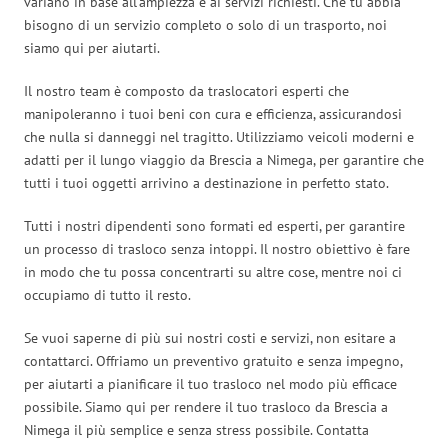
variano in base all’ampiezza e ai servizi richiesti. Che tu abbia
bisogno di un servizio completo o solo di un trasporto, noi
siamo qui per aiutarti.
Il nostro team è composto da traslocatori esperti che
manipoleranno i tuoi beni con cura e efficienza, assicurandosi
che nulla si danneggi nel tragitto. Utilizziamo veicoli moderni e
adatti per il lungo viaggio da Brescia a Nimega, per garantire che
tutti i tuoi oggetti arrivino a destinazione in perfetto stato.
Tutti i nostri dipendenti sono formati ed esperti, per garantire
un processo di trasloco senza intoppi. Il nostro obiettivo è fare
in modo che tu possa concentrarti su altre cose, mentre noi ci
occupiamo di tutto il resto.
Se vuoi saperne di più sui nostri costi e servizi, non esitare a
contattarci. Offriamo un preventivo gratuito e senza impegno,
per aiutarti a pianificare il tuo trasloco nel modo più efficace
possibile. Siamo qui per rendere il tuo trasloco da Brescia a
Nimega il più semplice e senza stress possibile. Contatta