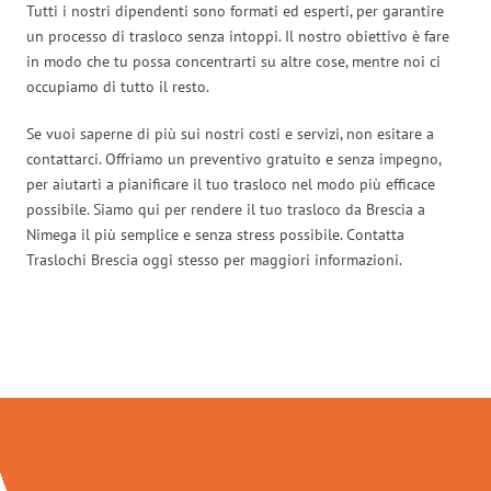
Tutti i nostri dipendenti sono formati ed esperti, per garantire
un processo di trasloco senza intoppi. Il nostro obiettivo è fare
in modo che tu possa concentrarti su altre cose, mentre noi ci
occupiamo di tutto il resto.
Se vuoi saperne di più sui nostri costi e servizi, non esitare a
contattarci. Offriamo un preventivo gratuito e senza impegno,
per aiutarti a pianificare il tuo trasloco nel modo più efficace
possibile. Siamo qui per rendere il tuo trasloco da Brescia a
Nimega il più semplice e senza stress possibile. Contatta
Traslochi Brescia oggi stesso per maggiori informazioni.
Traslochi Brescia in numeri: