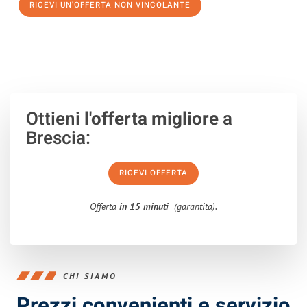
RICEVI UN'OFFERTA NON VINCOLANTE
100% non vincolante – Risposta garantita entro 15 minuti.
Ottieni
l'offerta migliore
a
Brescia:
RICEVI OFFERTA
Offerta
in 15 minuti
(garantita).
CHI SIAMO
Prezzi convenienti e servizio