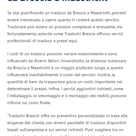
Se stai pianificando un trasloco da Brescia a Maastricht, potresti
essere interessato a capire quanto ti costerà questo servizio.
Traslocare può essere un processo complesso e stressante, ma
fortunatamente, aziende come Traslochi Brescia offrono servizi
professionali di trasloco a prezzi equi.
I costi di un trasloco possono variare notevolmente e sono
influenzati da diversi fattori. Innanzitutto, la distanza: traslocare
da Brescia a Maastricht è un viaggio piuttosto lungo, e questo
influenzerà inevitabilmente il costo del servizio. Inoltre, la
quantità di beni da trasportare gioca un ruolo importante nel
determinare il prezzo. Infine, i servizi aggiuntivi richiesti, come
l’imballaggio, lo smontaggio e il montaggio dei mobili, possono
influire sul costo finale.
‘Traslochi Brescia’ offre un preventivo personalizzato in base alle
esigenze del cliente, con diversi pacchetti di trasloco disponibili
basati sull’ampiezza e sui servizi richiesti. Puoi scegliere tra un