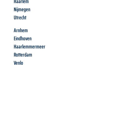
Haarlem
Nijmegen
Utrecht
Arnhem
Eindhoven
Haarlemmermeer
Rotterdam
Venlo
Richiedi ora la tua
offerta
al
miglior
prezzo !