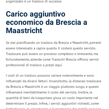
organizzato è un trasloco di successo.
Carico aggiuntivo
economico da Brescia a
Maastricht
Se stai pianificando un trasloco da Brescia a Maastricht, potresti
essere interessato a capire quanto ti costerà questo servizio.
Traslocare può essere un processo complesso e stressante, ma
fortunatamente, aziende come Traslochi Brescia offrono servizi
professionali di trasloco a prezzi equi.
I costi di un trasloco possono variare notevolmente e sono
influenzati da diversi fattori. Innanzitutto, la distanza: traslocare
da Brescia a Maastricht è un viaggio piuttosto lungo, e questo
influenzerà inevitabilmente il costo del servizio. Inoltre, la
quantità di beni da trasportare gioca un ruolo importante nel
determinare il prezzo. Infine, i servizi aggiuntivi richiesti, come
l’imballaggio, lo smontaggio e il montaggio dei mobili, possono