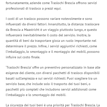
fortunatamente, aziende come Traslochi Brescia offrono servizi
professionali di trasloco a prezzi equi.
I costi di un trasloco possono variare notevolmente e sono
influenzati da diversi fattori. Innanzitutto, la distanza: traslocare
da Brescia a Maastricht è un viaggio piuttosto lungo, e questo
influenzerà inevitabilmente il costo del servizio. Inoltre, la
quantità di beni da trasportare gioca un ruolo importante nel
determinare il prezzo. Infine, i servizi aggiuntivi richiesti, come
l’imballaggio, lo smontaggio e il montaggio dei mobili, possono
influire sul costo finale.
‘Traslochi Brescia’ offre un preventivo personalizzato in base alle
esigenze del cliente, con diversi pacchetti di trasloco disponibili
basati sull’ampiezza e sui servizi richiesti. Puoi scegliere tra un
servizio base, che include solo il trasporto dei tuoi beni, o
pacchetti più completi che includono servizi addizionali come
l’imballaggio e lo smontaggio dei mobili.
La sicurezza dei tuoi beni è una priorità per Traslochi Brescia. La