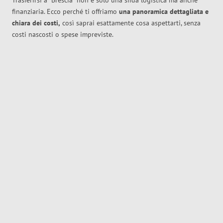
Trasferirsi a
Brescia
non è solo una sfida logistica ma anche
finanziaria. Ecco perché ti offriamo
una panoramica dettagliata e
chiara dei costi,
così saprai esattamente cosa aspettarti, senza
costi nascosti o spese impreviste.