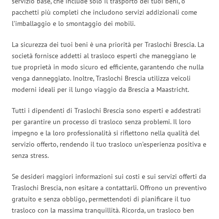
servizio base, che include solo il trasporto dei tuoi beni, o
pacchetti più completi che includono servizi addizionali come
l’imballaggio e lo smontaggio dei mobili.
La sicurezza dei tuoi beni è una priorità per Traslochi Brescia. La
società fornisce addetti al trasloco esperti che maneggiano le
tue proprietà in modo sicuro ed efficiente, garantendo che nulla
venga danneggiato. Inoltre, Traslochi Brescia utilizza veicoli
moderni ideali per il lungo viaggio da Brescia a Maastricht.
Tutti i dipendenti di Traslochi Brescia sono esperti e addestrati
per garantire un processo di trasloco senza problemi. Il loro
impegno e la loro professionalità si riflettono nella qualità del
servizio offerto, rendendo il tuo trasloco un’esperienza positiva e
senza stress.
Se desideri maggiori informazioni sui costi e sui servizi offerti da
Traslochi Brescia, non esitare a contattarli. Offrono un preventivo
gratuito e senza obbligo, permettendoti di pianificare il tuo
trasloco con la massima tranquillità. Ricorda, un trasloco ben