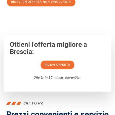
RICEVI UN'OFFERTA NON VINCOLANTE
100% non vincolante – Risposta garantita entro 15 minuti.
Ottieni
l'offerta migliore
a
Brescia:
RICEVI OFFERTA
Offerta
in 15 minuti
(garantita).
CHI SIAMO
Prezzi convenienti e servizio