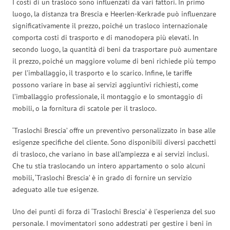
I costi di un trasloco sono influenzati da vari fattori. In primo
luogo, la distanza tra Brescia e Heerlen-Kerkrade può influenzare
significativamente il prezzo, poiché un trasloco internazionale
comporta costi di trasporto e di manodopera più elevati. In
secondo luogo, la quantità di beni da trasportare può aumentare
il prezzo, poiché un maggiore volume di beni richiede più tempo
per l’imballaggio, il trasporto e lo scarico. Infine, le tariffe
possono variare in base ai servizi aggiuntivi richiesti, come
l’imballaggio professionale, il montaggio e lo smontaggio di
mobili, o la fornitura di scatole per il trasloco.
‘Traslochi Brescia’ offre un preventivo personalizzato in base alle
esigenze specifiche del cliente. Sono disponibili diversi pacchetti
di trasloco, che variano in base all’ampiezza e ai servizi inclusi.
Che tu stia traslocando un intero appartamento o solo alcuni
mobili, ‘Traslochi Brescia’ è in grado di fornire un servizio
adeguato alle tue esigenze.
Uno dei punti di forza di ‘Traslochi Brescia’ è l’esperienza del suo
personale. I movimentatori sono addestrati per gestire i beni in