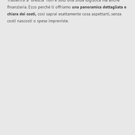
Trasferirsi a
Brescia
non è solo una sfida logistica ma anche
finanziaria. Ecco perché ti offriamo
una panoramica dettagliata e
chiara dei costi,
così saprai esattamente cosa aspettarti, senza
costi nascosti o spese impreviste.