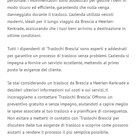
personale. I movimentatori sono addestrati per gestire i beni in
modo sicuro ed efficiente, garantendo che nulla venga
danneggiato durante il trasloco. L’azienda utilizza veicoli
moderni, ideali per il lungo viaggio da Brescia a Heerlen-
Kerkrade, assicurando che i tuoi beni arrivino a destinazione in
ottime condizioni.
Tutti i dipendenti di ‘Traslochi Brescia’ sono esperti e addestrati
per garantire un processo di trasloco senza problemi. L’azienda si
impegna a fornire un servizio eccellente, mettendo al primo
posto le esigenze del cliente.
Se stai considerando un trasloco da Brescia a Heerlen-Kerkrade e
desideri ulteriori informazioni sui costi e sui servizi, ti
incoraggiamo a contattare ‘Traslochi Brescia’. Offrono un
preventivo gratuito e senza impegno, aiutandoti a capire meglio
le spese associate al tuo trasloco e a pianificare di conseguenza.
Non esitare a metterti in contatto con ‘Traslochi Brescia’ per
discutere delle tue esigenze di trasloco e scoprire come possono
aiutarti a rendere il processo il più semplice possibile.