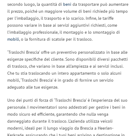
secondo luogo, la quantità di
beni
da trasportare può aumentare
il prezzo, poiché un maggiore volume di beni richiede più tempo
per l’imballaggio, il trasporto e lo scarico. Infine, le tariffe
possono variare in base ai servizi aggiuntivi richiesti, come
l’imballaggio professionale, il montaggio e lo smontaggio di
mobili
, o la fornitura di scatole per il trasloco.
‘Traslochi Brescia’ offre un preventivo personalizzato in base alle
esigenze specifiche del cliente. Sono disponibili diversi pacchetti
di trasloco, che variano in base all’ampiezza e ai servizi inclusi.
Che tu stia traslocando un intero appartamento o solo alcuni
mobili, ‘Traslochi Brescia’ è in grado di fornire un servizio
adeguato alle tue esigenze.
Uno dei punti di forza di ‘Traslochi Brescia’ è l’esperienza del suo
personale. I movimentatori sono addestrati per gestire i beni in
modo sicuro ed efficiente, garantendo che nulla venga
danneggiato durante il trasloco. L’azienda utilizza veicoli
moderni, ideali per il lungo viaggio da Brescia a Heerlen-
Kerkrade, assicurando che i tuoi beni arrivino a destinazione in