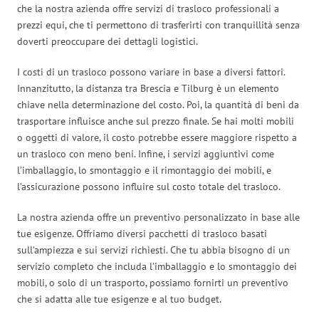
che la nostra azienda offre servizi di trasloco professionali a
prezzi equi, che ti permettono di trasferirti con tranquillità senza
doverti preoccupare dei dettagli logistici.
I costi di un trasloco possono variare in base a diversi fattori.
Innanzitutto, la distanza tra Brescia e Tilburg è un elemento
chiave nella determinazione del costo. Poi, la quantità di beni da
trasportare influisce anche sul prezzo finale. Se hai molti mobili
o oggetti di valore, il costo potrebbe essere maggiore rispetto a
un trasloco con meno beni. Infine, i servizi aggiuntivi come
l’imballaggio, lo smontaggio e il rimontaggio dei mobili, e
l’assicurazione possono influire sul costo totale del trasloco.
La nostra azienda offre un preventivo personalizzato in base alle
tue esigenze. Offriamo diversi pacchetti di trasloco basati
sull’ampiezza e sui servizi richiesti. Che tu abbia bisogno di un
servizio completo che includa l’imballaggio e lo smontaggio dei
mobili, o solo di un trasporto, possiamo fornirti un preventivo
che si adatta alle tue esigenze e al tuo budget.