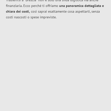
Trasferirsi a
Brescia
non è solo una sfida logistica ma anche
finanziaria. Ecco perché ti offriamo
una panoramica dettagliata e
chiara dei costi,
così saprai esattamente cosa aspettarti, senza
costi nascosti o spese impreviste.