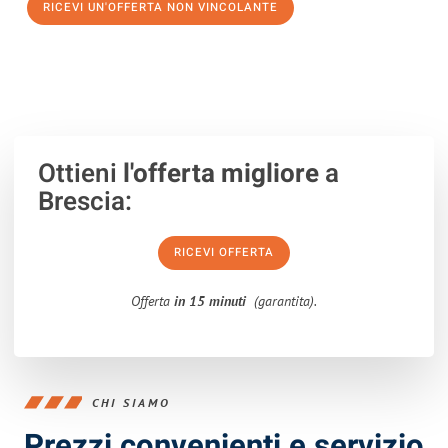
RICEVI UN'OFFERTA NON VINCOLANTE
100% non vincolante – Risposta garantita entro 15 minuti.
Ottieni
l'offerta migliore
a
Brescia:
RICEVI OFFERTA
Offerta
in 15 minuti
(garantita).
CHI SIAMO
Prezzi convenienti e servizio