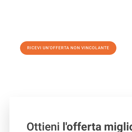
di prima classe
e assicurati i
migliori prezzi in Brescia
.
Richiedo ora la tua offerta personalizzata e fai il prim
trasloco senza stress a Braila
RICEVI UN'OFFERTA NON VINCOLANTE
100% non vincolante – Risposta garantita entro 15 minuti.
Ottieni
l'offerta migli