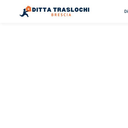
D
TRASLOCHI BRESCIA
Traslochi
Brescia
Br
Il tuo trasloco Brescia Braila può essere così facile! Sp