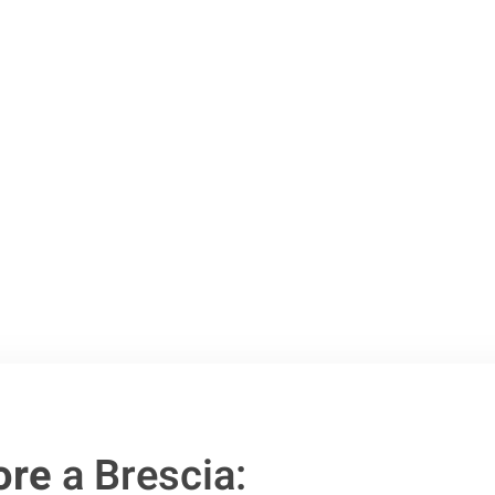
o passo verso un
ore
a Brescia: