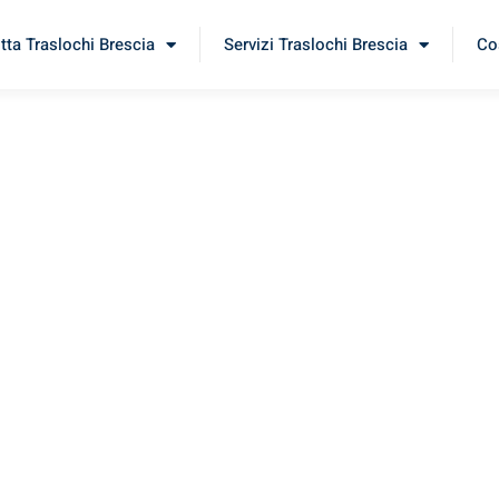
itta Traslochi Brescia
Servizi Traslochi Brescia
Cos
aila
erimenta il nostro
servizio