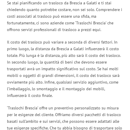
Se stai pianificando un trasloco da Brescia a Galati e ti stai
chiedendo quanto potrebbe costare, non sei solo. Comprendere i
costi associati al trasloco può essere una sfida, ma
fortunatamente, ci sono aziende come ‘Traslochi Brescia’ che
offrono servizi professionali di trasloco a prezzi equi.
Il costo del trasloco può variare a seconda di diversi fattori. In
primo luogo, la distanza da Brescia a Galati influenzerà il costo
totale. Più lunga è la distanza, più alto sarà il costo del trasloco.
In secondo luogo, la quantità di beni che devono essere
trasportati avrà un impatto significativo sul costo. Se hai molti
mobili o oggetti di grandi dimensioni, il costo del trasloco sarà
ovviamente più alto. Infine, qualsiasi servizio aggiuntivo, come
l’imballaggio, lo smontaggio e il montaggio dei mobili,
influenzerà il costo finale.
‘Traslochi Brescia’ offre un preventivo personalizzato su misura
per le esigenze del cliente. Offriamo diversi pacchetti di trasloco
basati sull’ambito e sui servizi, che possono essere adattati alle
tue esigenze specifiche. Che tu abbia bisogno di trasportare solo