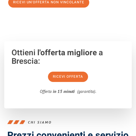
RICEVI UN'OFFERTA NON VINCOLANTE
100% non vincolante – Risposta garantita entro 15 minuti.
Ottieni
l'offerta migliore
a
Brescia:
RICEVI OFFERTA
Offerta
in 15 minuti
(garantita).
CHI SIAMO
Prezzi convenienti e servizio