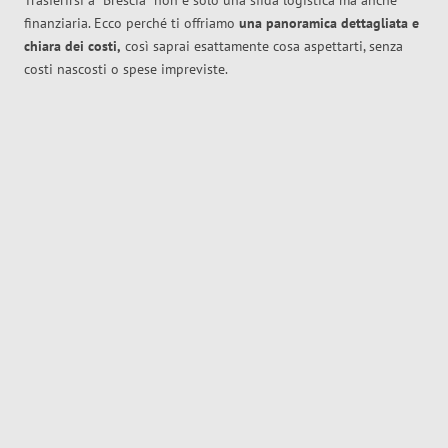
Trasferirsi a
Brescia
non è solo una sfida logistica ma anche
finanziaria. Ecco perché ti offriamo
una panoramica dettagliata e
chiara dei costi,
così saprai esattamente cosa aspettarti, senza
costi nascosti o spese impreviste.