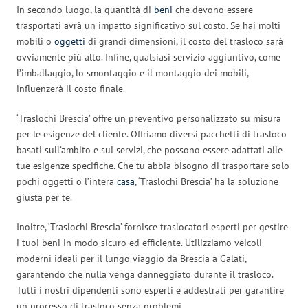
In secondo luogo, la quantità di
beni
che devono essere
trasportati avrà un impatto significativo sul costo. Se hai molti
mobili o
oggetti
di grandi dimensioni, il costo del trasloco sarà
ovviamente più alto. Infine, qualsiasi servizio aggiuntivo, come
l’imballaggio, lo smontaggio e il montaggio dei mobili,
influenzerà il costo finale.
‘Traslochi Brescia’ offre un preventivo personalizzato su misura
per le esigenze del cliente. Offriamo diversi pacchetti di trasloco
basati sull’ambito e sui servizi, che possono essere adattati alle
tue esigenze specifiche. Che tu abbia bisogno di trasportare solo
pochi oggetti o l’intera
casa
, ‘Traslochi Brescia’ ha la soluzione
giusta per te.
Inoltre, ‘Traslochi Brescia’ fornisce traslocatori esperti per gestire
i tuoi beni in modo sicuro ed efficiente. Utilizziamo veicoli
moderni ideali per il lungo viaggio da Brescia a Galati,
garantendo che nulla venga danneggiato durante il trasloco.
Tutti i nostri dipendenti sono esperti e addestrati per garantire
un processo di trasloco senza problemi.