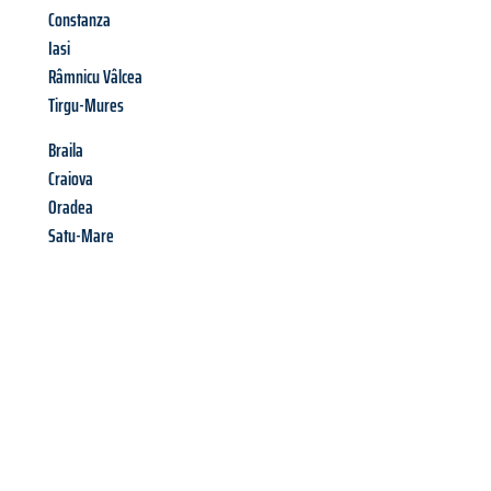
Constanza
Iasi
Râmnicu Vâlcea
Tirgu-Mures
Braila
Craiova
Oradea
Satu-Mare
Richiedi ora la tua
offerta
al
miglior
prezzo !