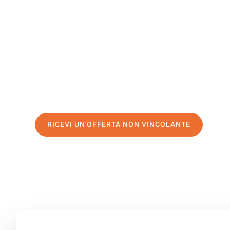
Oradea
Il tuo trasloco Brescia Oradea può essere così facile! Sp
servizio di prima classe
e assicurati i
migliori prezzi in 
Richiedo ora la tua offerta personalizzata e fai il prim
trasloco senza stress a Oradea
RICEVI UN'OFFERTA NON VINCOLANTE
100% non vincolante – Risposta garantita entro 15 minuti.