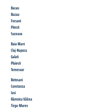
Bacau
Buzau
Focsani
Pitesti
Suceava
Baia Mare
Cluj-Napoca
Galati
Ploiesti
Temesvar
Botosani
Constanza
Iasi
Râmnicu Vâlcea
Tirgu-Mures