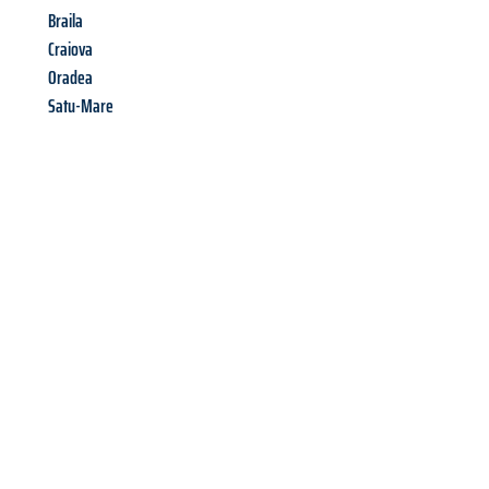
Braila
Craiova
Oradea
Satu-Mare
Richiedi ora la tua
offerta
al
miglior
prezzo !
Inviateci adesso la vostra richiesta non vincolante e
assicuratevi la vostra
offerta di trasloco per le vostre esigenze
a Brescia
al miglior prezzo! Approfitta dell’occasione per
un
trasloco senza stress
e con il massimo comfort: