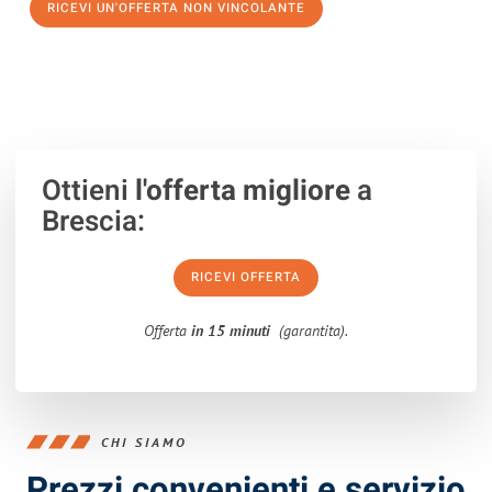
RICEVI UN'OFFERTA NON VINCOLANTE
100% non vincolante – Risposta garantita entro 15 minuti.
Ottieni
l'offerta migliore
a
Brescia:
RICEVI OFFERTA
Offerta
in 15 minuti
(garantita).
CHI SIAMO
Prezzi convenienti e servizio