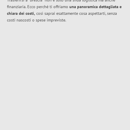
Trasferirsi a
Brescia
non è solo una sfida logistica ma anche
finanziaria. Ecco perché ti offriamo
una panoramica dettagliata e
chiara dei costi,
così saprai esattamente cosa aspettarti, senza
costi nascosti o spese impreviste.