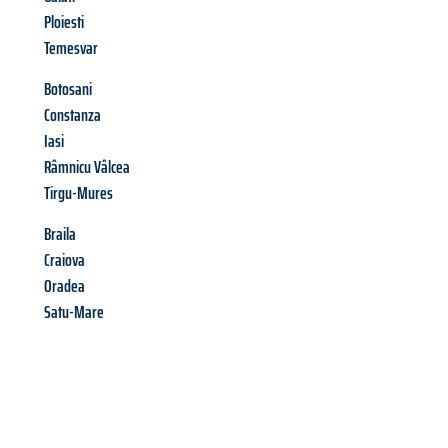
Ploiesti
Temesvar
Botosani
Constanza
Iasi
Râmnicu Vâlcea
Tirgu-Mures
Braila
Craiova
Oradea
Satu-Mare