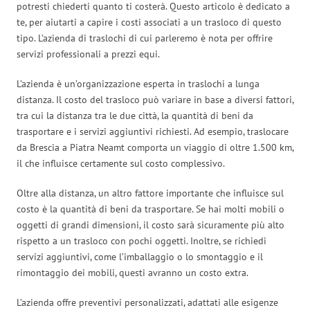
potresti chiederti quanto ti costerà. Questo articolo è dedicato a
te, per aiutarti a capire i costi associati a un trasloco di questo
tipo. L’azienda di traslochi di cui parleremo è nota per offrire
servizi professionali a prezzi equi.
L’azienda è un’organizzazione esperta in traslochi a lunga
distanza. Il costo del trasloco può variare in base a diversi fattori,
tra cui la distanza tra le due città, la quantità di beni da
trasportare e i servizi aggiuntivi richiesti. Ad esempio, traslocare
da Brescia a Piatra Neamt comporta un viaggio di oltre 1.500 km,
il che influisce certamente sul costo complessivo.
Oltre alla distanza, un altro fattore importante che influisce sul
costo è la quantità di beni da trasportare. Se hai molti mobili o
oggetti di grandi dimensioni, il costo sarà sicuramente più alto
rispetto a un trasloco con pochi oggetti. Inoltre, se richiedi
servizi aggiuntivi, come l’imballaggio o lo smontaggio e il
rimontaggio dei mobili, questi avranno un costo extra.
L’azienda offre preventivi personalizzati, adattati alle esigenze