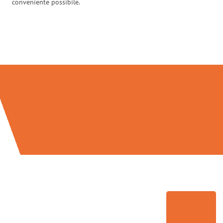
conveniente possibile.
Traslochi Brescia in numeri: