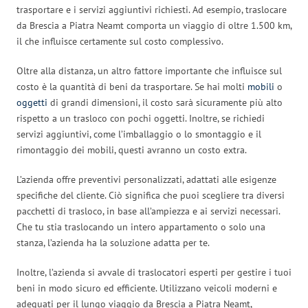
trasportare e i servizi aggiuntivi richiesti. Ad esempio, traslocare
da Brescia a Piatra Neamt comporta un viaggio di oltre 1.500 km,
il che influisce certamente sul costo complessivo.
Oltre alla distanza, un altro fattore importante che influisce sul
costo è la quantità di beni da trasportare. Se hai molti
mobili
o
oggetti
di grandi dimensioni, il costo sarà sicuramente più alto
rispetto a un trasloco con pochi oggetti. Inoltre, se richiedi
servizi aggiuntivi, come l’imballaggio o lo smontaggio e il
rimontaggio dei mobili, questi avranno un costo extra.
L’azienda offre preventivi personalizzati, adattati alle esigenze
specifiche del cliente. Ciò significa che puoi scegliere tra diversi
pacchetti di trasloco, in base all’ampiezza e ai servizi necessari.
Che tu stia traslocando un intero appartamento o solo una
stanza, l’azienda ha la soluzione adatta per te.
Inoltre, l’azienda si avvale di traslocatori esperti per gestire i tuoi
beni in modo sicuro ed efficiente. Utilizzano veicoli moderni e
adeguati per il lungo viaggio da Brescia a Piatra Neamt,