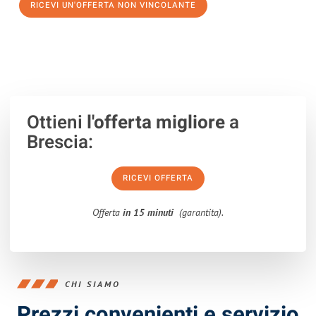
RICEVI UN'OFFERTA NON VINCOLANTE
100% non vincolante – Risposta garantita entro 15 minuti.
Ottieni
l'offerta migliore
a
Brescia:
RICEVI OFFERTA
Offerta
in 15 minuti
(garantita).
CHI SIAMO
Prezzi convenienti e servizio