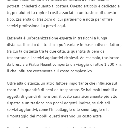
potresti chiederti quanto ti costerà. Questo articolo è dedicato a
te, per aiutarti a capire i costi associati a un trasloco di questo
tipo. L’azienda di traslochi di cui parleremo è nota per offrire
servizi professionali a prezzi equi.
L’azienda è un’organizzazione esperta in traslochi a lunga
distanza. Il costo del trasloco può variare in base a diversi fattori,
tra cui la distanza tra le due città, la quantità di beni da
trasportare e i servizi aggiuntivi richiesti. Ad esempio, traslocare
da Brescia a Piatra Neamt comporta un viaggio di oltre 1.500 km,
il che influisce certamente sul costo complessivo.
Oltre alla distanza, un altro fattore importante che influisce sul
costo è la quantità di beni da trasportare. Se hai molti mobili o
oggetti di grandi dimensioni, il costo sarà sicuramente più alto
rispetto a un trasloco con pochi oggetti. Inoltre, se richiedi
servizi aggiuntivi, come l’imballaggio o lo smontaggio e il
rimontaggio dei mobili, questi avranno un costo extra.