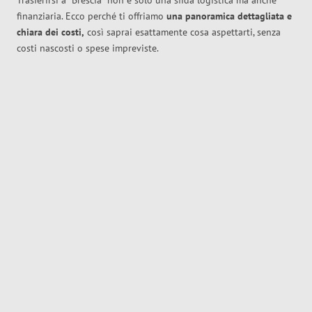
Trasferirsi a
Brescia
non è solo una sfida logistica ma anche
finanziaria. Ecco perché ti offriamo
una panoramica dettagliata e
chiara dei costi,
così saprai esattamente cosa aspettarti, senza
costi nascosti o spese impreviste.