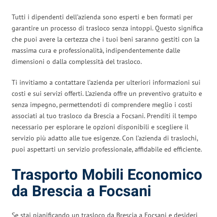
Tutti i dipendenti dell’azienda sono esperti e ben formati per
garantire un processo di trasloco senza intoppi. Questo significa
che puoi avere la certezza che i tuoi beni saranno gestiti con la
massima cura e professionalità, indipendentemente dalle
dimensioni o dalla complessità del trasloco.
Ti invitiamo a contattare l’azienda per ulteriori informazioni sui
costi e sui servizi offerti. L’azienda offre un preventivo gratuito e
senza impegno, permettendoti di comprendere meglio i costi
associati al tuo trasloco da Brescia a Focsani. Prenditi il tempo
necessario per esplorare le opzioni disponibili e scegliere il
servizio più adatto alle tue esigenze. Con l’azienda di traslochi,
puoi aspettarti un servizio professionale, affidabile ed efficiente.
Trasporto Mobili Economico
da Brescia a Focsani
Se stai pianificando un trasloco da Brescia a Focsani e desideri