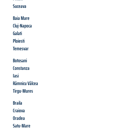
Suceava
Baia Mare
Cluj-Napoca
Galati
Ploiesti
Temesvar
Botosani
Constanza
Iasi
Râmnicu Vâlcea
Tirgu-Mures
Braila
Craiova
Oradea
Satu-Mare