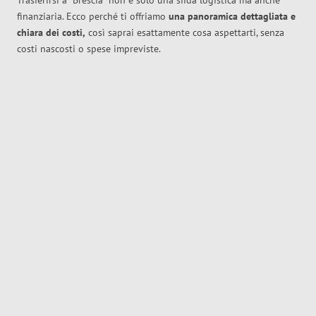
Trasferirsi a
Brescia
non è solo una sfida logistica ma anche
finanziaria. Ecco perché ti offriamo
una panoramica dettagliata e
chiara dei costi,
così saprai esattamente cosa aspettarti, senza
costi nascosti o spese impreviste.