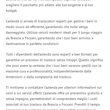
scegliere il pacchetto più adatto alle tue esigenze e al tuo
budget.
L’azienda si avvale di traslocatori esperti per gestire i beni in
modo sicuro ed efficiente, garantendo che nulla venga
danneggiato. Utilizza veicoli moderni ideali per il lungo viaggio
da Brescia a Focsani, garantendo che i tuoi beni arrivino a
destinazione in perfette condizioni.
Tutti i dipendenti dell’azienda sono esperti e ben formati per
garantire un processo di trasloco senza intoppi. Questo significa
che puoi avere la certezza che i tuoi beni saranno gestiti con la
massima cura e professionalità, indipendentemente dalle
dimensioni o dalla complessità del trasloco.
Ti invitiamo a contattare l’azienda per ulteriori informazioni sui
costi e sui servizi offerti. L’azienda offre un preventivo gratuito e
senza impegno, permettendoti di comprendere meglio i costi
associati al tuo trasloco da Brescia a Focsani. Prenditi il tempo
necessario per esplorare le opzioni disponibili e scegliere il