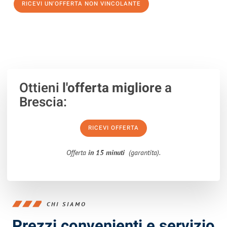
RICEVI UN'OFFERTA NON VINCOLANTE
100% non vincolante – Risposta garantita entro 15 minuti.
Ottieni
l'offerta migliore
a
Brescia:
RICEVI OFFERTA
Offerta
in 15 minuti
(garantita).
CHI SIAMO
Prezzi convenienti e servizio