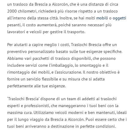
un trasloco da Brescia a Alcorcón, che è una distanza di circa
2000 chilometri, richiederà più risorse rispetto a un trasloco
all’interno della stessa città. Inoltre, se hai molti
mobili
o
oggetti
pesanti, il costo aumenterà, poiché saranno necessari più
lavoratori e veicoli per gestire il trasporto.
Per aiutarti a capire meglio i costi, Traslochi Brescia offre un
preventivo personalizzato basato sulle tue esigenze specifiche.
Abbiamo vari pacchetti di trasloco disponibili, che possono
includere servizi come l’imballaggio, lo smontaggio e il
rimontaggio dei mobili, e l’assicurazione. Il nostro obiettivo è
fornire un servizio flessibile e su misura che si adatta
perfettamente alle tue esigenze.
‘Traslochi Brescia’ dispone di un team di addetti ai traslochi
esperti e professionisti, che maneggeranno i tuoi beni con la
massima cura. Utilizziamo veicoli moderni e ben mantenuti, ideali
per il lungo viaggio da Brescia a Alcorcón. Puoi essere certo che i
tuoi beni arriveranno a destinazione in perfette condizioni.