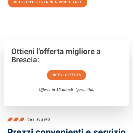
RICEVI UN'OFFERTA NON VINCOLANTE
100% non vincolante – Risposta garantita entro 15 minuti.
Ottieni
l'offerta migliore
a
Brescia:
RICEVI OFFERTA
Offerta
in 15 minuti
(garantita).
CHI SIAMO
Prezzi convenienti e servizio