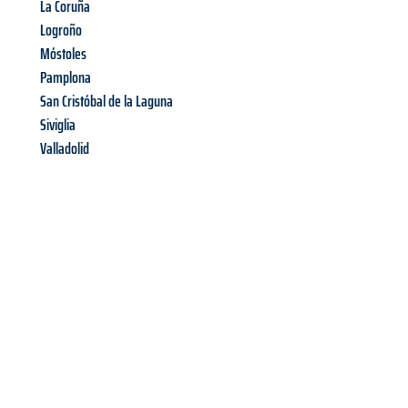
La Coruña
Logroño
Móstoles
Pamplona
San Cristóbal de la Laguna
Siviglia
Valladolid
Richiedi ora la tua
offerta
al
miglior
prezzo !
Inviateci adesso la vostra richiesta non vincolante e
assicuratevi la vostra
offerta di trasloco per le vostre esigenze