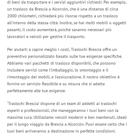
di beni da trasportare e i servizi aggiuntivi richiesti. Per esempio,
un trasloco da Brescia a Alcorcón, che è una distanza di circa
2000 chilometri, richiederà più risorse rispetto a un trasloco
all’interno della stessa città. Inoltre, se hai molti mobili o oggetti
pesanti, il costo aumenterà, poiché saranno necessari più
lavoratori e veicoli per gestire il trasporto.
Per aiutarti a capire meglio i costi, Traslochi Brescia offre un
preventivo personalizzato basato sulle tue esigenze specifiche.
Abbiamo vari pacchetti di trasloco disponibili, che possono
includere servizi come l’imballaggio, lo smontaggio e il
rimontaggio dei mobili, e l’assicurazione. Il nostro obiettivo è
fornire un servizio flessibile e su misura che si adatta
perfettamente alle tue esigenze.
‘Traslochi Brescia’ dispone di un team di addetti ai traslochi
esperti e professionisti, che maneggeranno i tuoi beni con la
massima cura. Utilizziamo veicoli moderni e ben mantenuti, ideali
per il lungo viaggio da Brescia a Alcorcón. Puoi essere certo che i
tuoi beni arriveranno a destinazione in perfette condizioni.