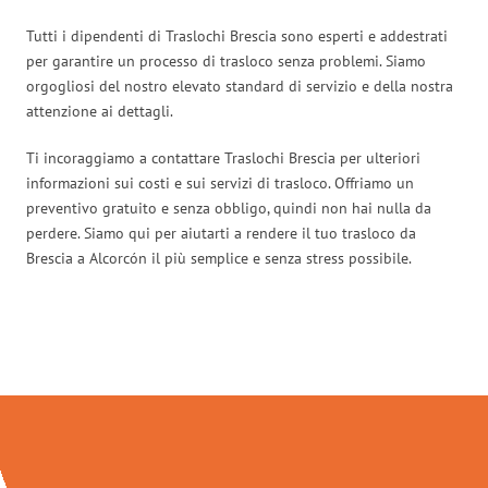
Tutti i dipendenti di Traslochi Brescia sono esperti e addestrati
per garantire un processo di trasloco senza problemi. Siamo
orgogliosi del nostro elevato standard di servizio e della nostra
attenzione ai dettagli.
Ti incoraggiamo a contattare Traslochi Brescia per ulteriori
informazioni sui costi e sui servizi di trasloco. Offriamo un
preventivo gratuito e senza obbligo, quindi non hai nulla da
perdere. Siamo qui per aiutarti a rendere il tuo trasloco da
Brescia a Alcorcón il più semplice e senza stress possibile.
Traslochi Brescia in numeri: