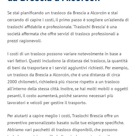
Se stai pianificando un trasloco da Brescia a Alcorcón e stai
cercando di capire i costi, il primo passo è scegliere un’azienda di
traslochi affidabile e professionale. ‘Traslochi Brescia’ è una
società affermata che offre servizi di trasloco professionali a
prezzi ragionevoli.
I costi di un trasloco possono variare notevolmente in base a
vari fattori. Questi includono la distanza del trasloco, la quantità
di beni da trasportare e i servizi aggiuntivi richiesti. Per esempio,
un trasloco da Brescia a Alcorcón, che è una distanza di circa
2000 chilometri, richiederà più risorse rispetto a un trasloco
all’interno della stessa città. Inoltre, se hai molti mobili o oggetti
pesanti, il costo aumenterà, poiché saranno necessari più
lavoratori e veicoli per gestire il trasporto.
Per aiutarti a capire meglio i costi, Traslochi Brescia offre un
preventivo personalizzato basato sulle tue esigenze specifiche.
Abbiamo vari pacchetti di trasloco disponibili, che possono