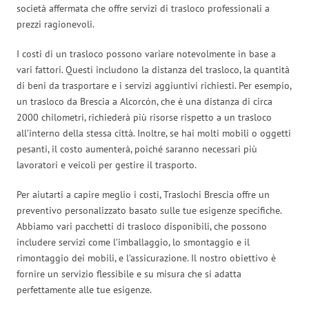
società affermata che offre servizi di trasloco professionali a
prezzi ragionevoli.
I costi di un trasloco possono variare notevolmente in base a
vari fattori. Questi includono la distanza del trasloco, la quantità
di beni da trasportare e i servizi aggiuntivi richiesti. Per esempio,
un trasloco da Brescia a Alcorcón, che è una distanza di circa
2000 chilometri, richiederà più risorse rispetto a un trasloco
all’interno della stessa città. Inoltre, se hai molti mobili o oggetti
pesanti, il costo aumenterà, poiché saranno necessari più
lavoratori e veicoli per gestire il trasporto.
Per aiutarti a capire meglio i costi, Traslochi Brescia offre un
preventivo personalizzato basato sulle tue esigenze specifiche.
Abbiamo vari pacchetti di trasloco disponibili, che possono
includere servizi come l’imballaggio, lo smontaggio e il
rimontaggio dei mobili, e l’assicurazione. Il nostro obiettivo è
fornire un servizio flessibile e su misura che si adatta
perfettamente alle tue esigenze.