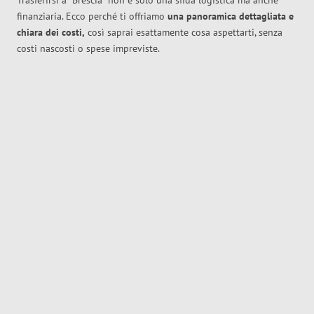
Trasferirsi a
Brescia
non è solo una sfida logistica ma anche
finanziaria. Ecco perché ti offriamo
una panoramica dettagliata e
chiara dei costi,
così saprai esattamente cosa aspettarti, senza
costi nascosti o spese impreviste.