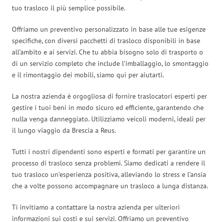
tuo trasloco il più semplice possibile.
Offriamo un preventivo personalizzato in base alle tue esigenze
specifiche, con diversi pacchetti di trasloco disponibili in base
all’ambito e ai servizi. Che tu abbia bisogno solo di trasporto o
di un servizio completo che include l’imballaggio, lo smontaggio
e il rimontaggio dei mobili, siamo qui per aiutarti.
La nostra azienda è orgogliosa di fornire traslocatori esperti per
gestire i tuoi beni in modo sicuro ed efficiente, garantendo che
nulla venga danneggiato. Utilizziamo veicoli moderni, ideali per
il lungo viaggio da Brescia a Reus.
Tutti i nostri dipendenti sono esperti e formati per garantire un
processo di trasloco senza problemi. Siamo dedicati a rendere il
tuo trasloco un’esperienza positiva, alleviando lo stress e l’ansia
che a volte possono accompagnare un trasloco a lunga distanza.
Ti invitiamo a contattare la nostra azienda per ulteriori
informazioni sui costi e sui servizi. Offriamo un preventivo