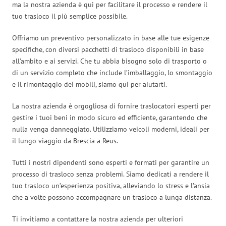
ma la nostra azienda è qui per facilitare il processo e rendere il
tuo trasloco il più semplice possibile.
Offriamo un preventivo personalizzato in base alle tue esigenze
specifiche, con diversi pacchetti di trasloco disponibili in base
all’ambito e ai servizi. Che tu abbia bisogno solo di trasporto o
di un servizio completo che include l’imballaggio, lo smontaggio
e il rimontaggio dei mobili, siamo qui per aiutarti.
La nostra azienda è orgogliosa di fornire traslocatori esperti per
gestire i tuoi beni in modo sicuro ed efficiente, garantendo che
nulla venga danneggiato. Utilizziamo veicoli moderni, ideali per
il lungo viaggio da Brescia a Reus.
Tutti i nostri dipendenti sono esperti e formati per garantire un
processo di trasloco senza problemi. Siamo dedicati a rendere il
tuo trasloco un’esperienza positiva, alleviando lo stress e l’ansia
che a volte possono accompagnare un trasloco a lunga distanza.
Ti invitiamo a contattare la nostra azienda per ulteriori