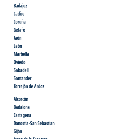
Badajoz
Cadice
Coruña
Getafe
Jaén
León
Marbella
Oviedo
Sabadell
Santander
Torrejón de Ardoz
Alcorcón
Badalona
Cartagena
Donostia-San Sebastian
Gijón