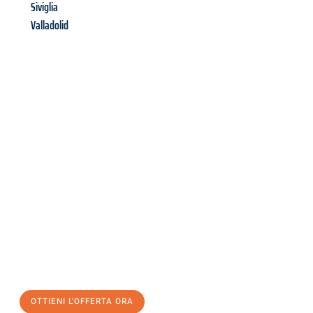
Siviglia
Valladolid
Richiedi ora la tua
offerta
al
miglior
prezzo !
Inviateci adesso la vostra richiesta non vincolante e
assicuratevi la vostra
offerta di trasloco per le vostre esigenze
a Brescia
al miglior prezzo! Approfitta dell’occasione per
un
trasloco senza stress
e con il massimo comfort:
OTTIENI L'OFFERTA ORA