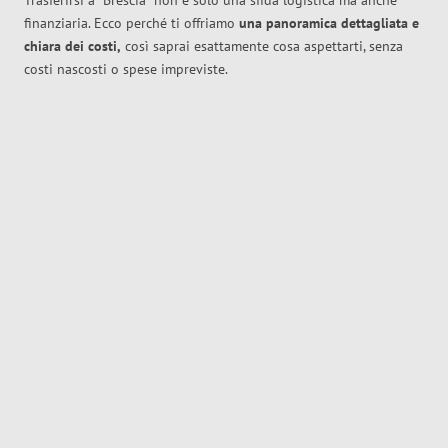
Trasferirsi a
Brescia
non è solo una sfida logistica ma anche
finanziaria. Ecco perché ti offriamo
una panoramica dettagliata e
chiara dei costi,
così saprai esattamente cosa aspettarti, senza
costi nascosti o spese impreviste.