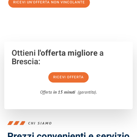
RICEVI UN'OFFERTA NON VINCOLANTE
100% non vincolante – Risposta garantita entro 15 minuti.
Ottieni
l'offerta migliore
a
Brescia:
RICEVI OFFERTA
Offerta
in 15 minuti
(garantita).
CHI SIAMO
Prezzi convenienti e servizio