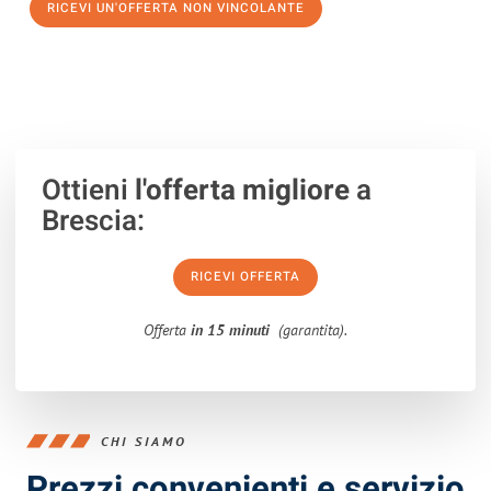
RICEVI UN'OFFERTA NON VINCOLANTE
100% non vincolante – Risposta garantita entro 15 minuti.
Ottieni
l'offerta migliore
a
Brescia:
RICEVI OFFERTA
Offerta
in 15 minuti
(garantita).
CHI SIAMO
Prezzi convenienti e servizio