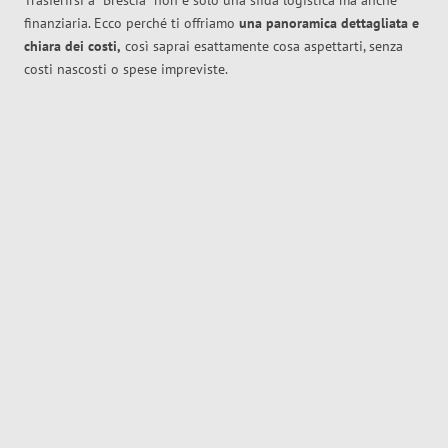
Trasferirsi a
Brescia
non è solo una sfida logistica ma anche
finanziaria. Ecco perché ti offriamo
una panoramica dettagliata e
chiara dei costi,
così saprai esattamente cosa aspettarti, senza
costi nascosti o spese impreviste.