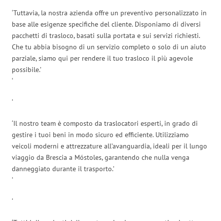
‘Tuttavia, la nostra azienda offre un preventivo personalizzato in
base alle esigenze specifiche del cliente. Disponiamo di diversi
pacchetti di trasloco, basati sulla portata e sui servizi richiesti.
Che tu abbia bisogno di un servizio completo o solo di un aiuto
parziale, siamo qui per rendere il tuo trasloco il più agevole
possibile.’
‘
‘
‘Il nostro team è composto da traslocatori esperti, in grado di
gestire i tuoi beni in modo sicuro ed efficiente. Utilizziamo
veicoli moderni e attrezzature all’avanguardia, ideali per il lungo
viaggio da Brescia a Móstoles, garantendo che nulla venga
danneggiato durante il trasporto.’
‘
‘