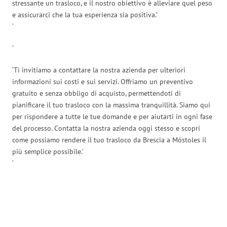
stressante un trasloco, e il nostro obiettivo è alleviare quel peso
e assicurarci che la tua esperienza sia positiva.’
‘
‘
‘Ti invitiamo a contattare la nostra azienda per ulteriori
informazioni sui costi e sui servizi. Offriamo un preventivo
gratuito e senza obbligo di acquisto, permettendoti di
pianificare il tuo trasloco con la massima tranquillità. Siamo qui
per rispondere a tutte le tue domande e per aiutarti in ogni fase
del processo. Contatta la nostra azienda oggi stesso e scopri
come possiamo rendere il tuo trasloco da Brescia a Móstoles il
più semplice possibile.’
‘
Traslochi Brescia in numeri: