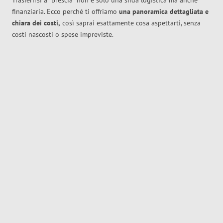
Trasferirsi a
Brescia
non è solo una sfida logistica ma anche
finanziaria. Ecco perché ti offriamo
una panoramica dettagliata e
chiara dei costi,
così saprai esattamente cosa aspettarti, senza
costi nascosti o spese impreviste.