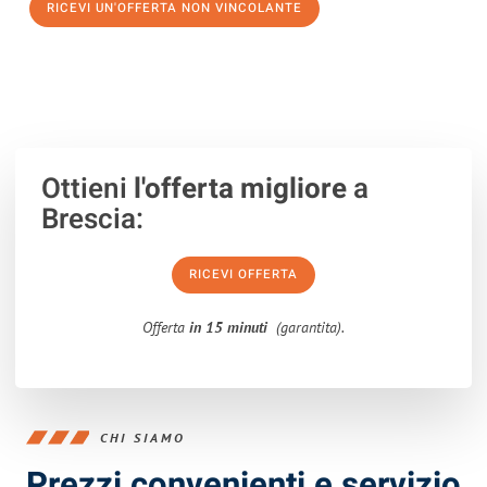
RICEVI UN'OFFERTA NON VINCOLANTE
100% non vincolante – Risposta garantita entro 15 minuti.
Ottieni
l'offerta migliore
a
Brescia:
RICEVI OFFERTA
Offerta
in 15 minuti
(garantita).
CHI SIAMO
Prezzi convenienti e servizio