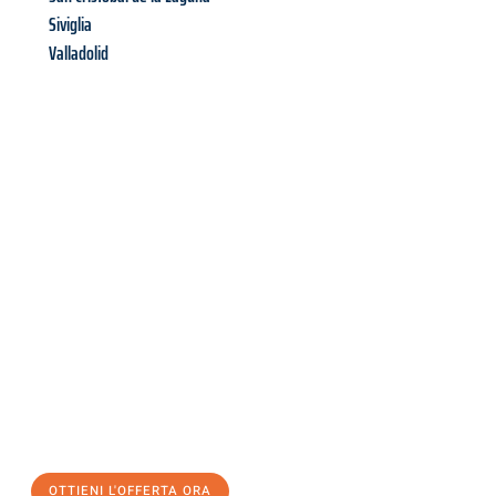
Siviglia
Valladolid
Richiedi ora la tua
offerta
al
miglior
prezzo !
Inviateci adesso la vostra richiesta non vincolante e
assicuratevi la vostra
offerta di trasloco per le vostre esigenze
a Brescia
al miglior prezzo! Approfitta dell’occasione per
un
trasloco senza stress
e con il massimo comfort:
OTTIENI L'OFFERTA ORA