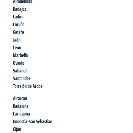
Alcobendas
Badajoz
Cadice
Coruña
Getafe
Jaén
León
Marbella
Oviedo
Sabadell
Santander
Torrejón de Ardoz
Alcorcón
Badalona
Cartagena
Donostia-San Sebastian
Gijón