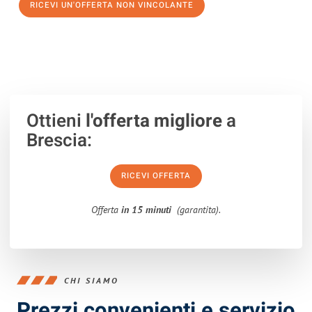
RICEVI UN'OFFERTA NON VINCOLANTE
100% non vincolante – Risposta garantita entro 15 minuti.
Ottieni
l'offerta migliore
a
Brescia:
RICEVI OFFERTA
Offerta
in 15 minuti
(garantita).
CHI SIAMO
Prezzi convenienti e servizio