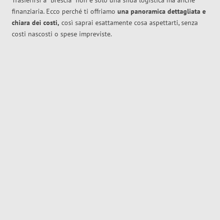
Trasferirsi a
Brescia
non è solo una sfida logistica ma anche
finanziaria. Ecco perché ti offriamo
una panoramica dettagliata e
chiara dei costi,
così saprai esattamente cosa aspettarti, senza
costi nascosti o spese impreviste.