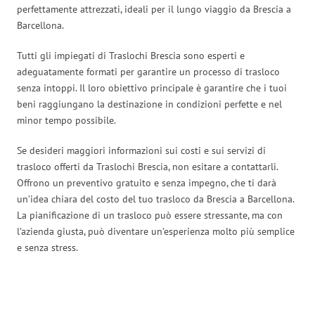
perfettamente attrezzati, ideali per il lungo viaggio da Brescia a
Barcellona.
Tutti gli impiegati di Traslochi Brescia sono esperti e
adeguatamente formati per garantire un processo di trasloco
senza intoppi. Il loro obiettivo principale è garantire che i tuoi
beni raggiungano la destinazione in condizioni perfette e nel
minor tempo possibile.
Se desideri maggiori informazioni sui costi e sui servizi di
trasloco offerti da Traslochi Brescia, non esitare a contattarli.
Offrono un preventivo gratuito e senza impegno, che ti darà
un’idea chiara del costo del tuo trasloco da Brescia a Barcellona.
La pianificazione di un trasloco può essere stressante, ma con
l’azienda giusta, può diventare un’esperienza molto più semplice
e senza stress.
Traslochi Brescia in numeri: