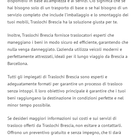
disponibili in base all’ampiezza e ai servizi. Ciò significa che se
hai bisogno solo di un trasporto di base o se hai bisogno di un
servizio completo che include l’imballaggio e lo smontaggio dei
tuoi mobili, Traslochi Brescia ha la soluzione giusta per te.
Inoltre, Traslochi Brescia fornisce traslocatori esperti che
maneggiano i beni in modo sicuro ed efficiente, garantendo che
nulla venga danneggiato. L’azienda utilizza veicoli moderni e
perfettamente attrezzati, ideali per il lungo viaggio da Brescia a
Barcellona.
Tutti gli impiegati di Traslochi Brescia sono esperti e
adeguatamente formati per garantire un processo di trasloco
senza intoppi. Il loro obiettivo principale è garantire che i tuoi
beni raggiungano la destinazione in condizioni perfette e nel
minor tempo possibile.
Se desideri maggiori informazioni sui costi e sui servizi di
trasloco offerti da Traslochi Brescia, non esitare a contattarli.
Offrono un preventivo gratuito e senza impegno, che ti darà