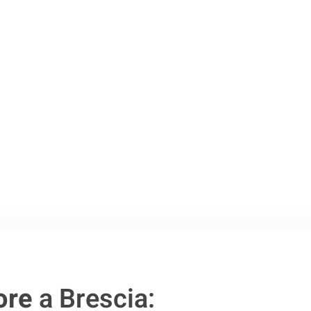
Brescia
.
o passo verso un
ore
a Brescia: