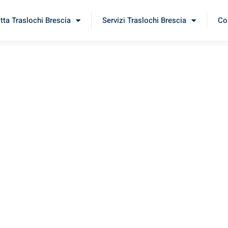
itta Traslochi Brescia
Servizi Traslochi Brescia
Cos
drid
erimenta il nostro