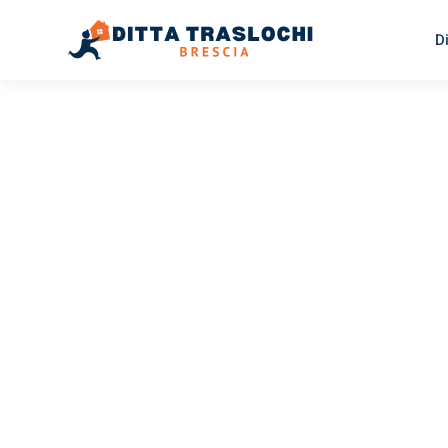
D
TRASLOCHI BRESCIA
Traslochi
Brescia
Ma
Il tuo trasloco Brescia Madrid può essere così facile! Sp