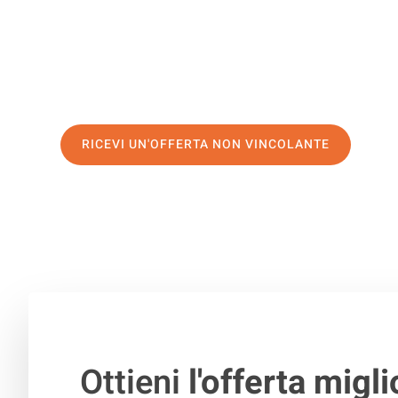
servizio di prima classe
e assicurati i
migliori prezzi in 
Richiedo ora la tua offerta personalizzata e fai il prim
trasloco senza stress a Madrid
RICEVI UN'OFFERTA NON VINCOLANTE
100% non vincolante – Risposta garantita entro 15 minuti.
Ottieni
l'offerta migli