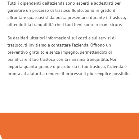
Tutti i dipendenti dell’azienda sono esperti e addestrati per
garantire un processo di trasloco fluido. Sono in grado di
affrontare qualsiasi sfida possa presentarsi durante il trasloco,
offrendoti la tranquillità che i tuoi beni sono in mani sicure.
Se desideri ulteriori informazioni sui costi e sui servizi di
trasloco, ti invitiamo a contattare l’azienda. Offrono un
preventivo gratuito e senza impegno, permettendoti di
pianificare il tuo trasloco con la massima tranquillità. Non
importa quanto grande o piccolo sia il tuo trasloco, l’azienda è
pronta ad aiutarti a rendere il processo il più semplice possibile.
Traslochi Brescia in numeri: