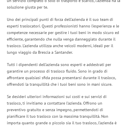
un servizio completo o solo di trasporto e scarico, l’azienda ha la
soluzione giusta per te.
Uno dei principali punti di forza dell’azienda è il suo team di
esperti traslocatori. Questi professionisti hanno l’esperienza e le
competenze necessarie per gestire i tuoi beni in modo sicuro ed
efficiente, garantendo che nulla venga danneggiato durante il
trasloco. L’azienda utilizza anche veicoli moderni, ideali per il
lungo viaggio da Brescia a Santander.
Tutti i dipendenti dell’azienda sono esperti e addestrati per
garantire un processo di trasloco fluido. Sono in grado di
affrontare qualsiasi sfida possa presentarsi durante il trasloco,
offrendoti la tranquillità che i tuoi beni sono in mani sicure.
Se desideri ulteriori informazioni sui costi e sui servizi di
trasloco, ti invitiamo a contattare l’azienda. Offrono un
preventivo gratuito e senza impegno, permettendoti di
pianificare il tuo trasloco con la massima tranquillità. Non
importa quanto grande o piccolo sia il tuo trasloco, l’azienda è