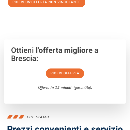
RICEVI UN'OFFERTA NON VINCOLANTE
100% non vincolante – Risposta garantita entro 15 minuti.
Ottieni
l'offerta migliore
a
Brescia:
RICEVI OFFERTA
Offerta
in 15 minuti
(garantita).
CHI SIAMO
Prezzi convenienti e servizio