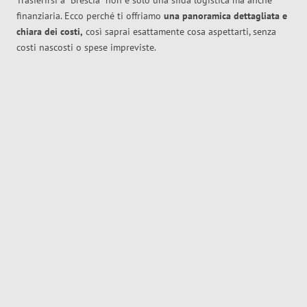
Trasferirsi a
Brescia
non è solo una sfida logistica ma anche
finanziaria. Ecco perché ti offriamo
una panoramica dettagliata e
chiara dei costi,
così saprai esattamente cosa aspettarti, senza
costi nascosti o spese impreviste.