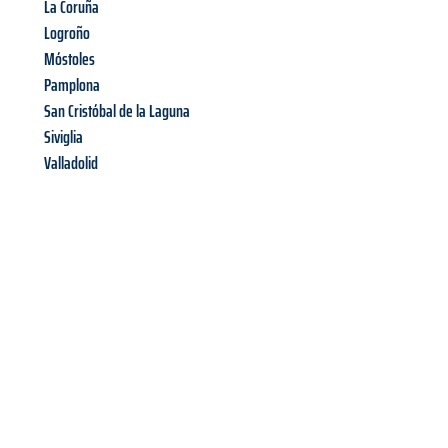
La Coruña
Logroño
Móstoles
Pamplona
San Cristóbal de la Laguna
Siviglia
Valladolid
Richiedi ora la tua
offerta
al
miglior
prezzo !
Inviateci adesso la vostra richiesta non vincolante e
assicuratevi la vostra
offerta di trasloco per le vostre esigenze