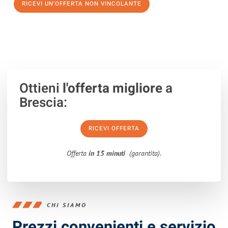
RICEVI UN'OFFERTA NON VINCOLANTE
100% non vincolante – Risposta garantita entro 15 minuti.
Ottieni
l'offerta migliore
a
Brescia:
RICEVI OFFERTA
Offerta
in 15 minuti
(garantita).
CHI SIAMO
Prezzi convenienti e servizio