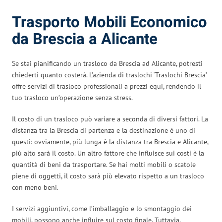
Trasporto Mobili Economico
da Brescia a Alicante
Se stai pianificando un trasloco da Brescia ad Alicante, potresti
chiederti quanto costerà. L’azienda di traslochi ‘Traslochi Brescia’
offre servizi di trasloco professionali a prezzi equi, rendendo il
tuo trasloco un’operazione senza stress.
Il costo di un trasloco può variare a seconda di diversi fattori. La
distanza tra la Brescia di partenza e la destinazione è uno di
questi: ovviamente, più lunga è la distanza tra Brescia e Alicante,
più alto sarà il costo. Un altro fattore che influisce sui costi è la
quantità di beni da trasportare. Se hai molti mobili o scatole
piene di oggetti, il costo sarà più elevato rispetto a un trasloco
con meno beni.
I servizi aggiuntivi, come l’imballaggio e lo smontaggio dei
mobili, possono anche influire sul costo finale. Tuttavia,