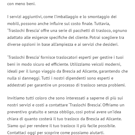
con meno beni.
I servizi aggiuntivi, come l’imballaggio e lo smontaggio dei
mobili, possono anche influire sul costo finale. Tuttavia,
‘Traslochi Brescia’ offre una serie di pacchetti di trasloco, ognuno
adattato alle esigenze specifiche del cliente. Potrai scegliere tra
diverse opzioni in base all’ampiezza e ai servizi che desideri.
‘Traslochi Brescia’ fornisce traslocatori esperti per gestire i tuoi
beni in modo sicuro ed efficiente. Utilizziamo veicoli moderni,
ideali per il lungo viaggio da Brescia ad Alicante, garantendo che
nulla si danneggi. Tutti i nostri dipendenti sono esperti e
addestrati per garantire un processo di trasloco senza problemi.
Invitiamo tutti coloro che sono interessati a saperne di più sui
nostri servizi e costi a contattare ‘Traslochi Brescia’. Offriamo un
preventivo gratuito e senza obbligo, così potrai avere un’idea
chiara di quanto costerà il tuo trasloco da Brescia ad Alicante.
Siamo qui per rendere il tuo trasloco il più facile possibile.
Contattaci oggi per scoprire come possiamo aiutarti.