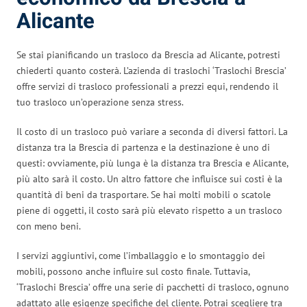
Alicante
Se stai pianificando un trasloco da Brescia ad Alicante, potresti
chiederti quanto costerà. L’azienda di traslochi ‘Traslochi Brescia’
offre servizi di trasloco professionali a prezzi equi, rendendo il
tuo trasloco un’operazione senza stress.
Il costo di un trasloco può variare a seconda di diversi fattori. La
distanza tra la Brescia di partenza e la destinazione è uno di
questi: ovviamente, più lunga è la distanza tra Brescia e Alicante,
più alto sarà il costo. Un altro fattore che influisce sui costi è la
quantità di beni da trasportare. Se hai molti mobili o scatole
piene di oggetti, il costo sarà più elevato rispetto a un trasloco
con meno beni.
I servizi aggiuntivi, come l’imballaggio e lo smontaggio dei
mobili, possono anche influire sul costo finale. Tuttavia,
‘Traslochi Brescia’ offre una serie di pacchetti di trasloco, ognuno
adattato alle esigenze specifiche del cliente. Potrai scegliere tra