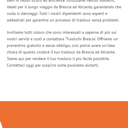
beni in modo sicuro ed efficiente. Utilizziamo veicoli moderni,
ideali per il lungo viaggio da Brescia ad Alicante, garantendo che
nulla si danneggi. Tutti i nostri dipendenti sono esperti e
addestrati per garantire un processo di trasloco senza problemi.
Invitiamo tutti coloro che sono interessati a saperne di più sui
nostri servizi e costi a contattare ‘Traslochi Brescia’. Offriamo un
preventivo gratuito e senza obbligo, così potrai avere un’idea
chiara di quanto costerà il tuo trasloco da Brescia ad Alicante.
Siamo qui per rendere il tuo trasloco il più facile possibile.
Contattaci oggi per scoprire come possiamo aiutarti.
Traslochi Brescia in numeri: