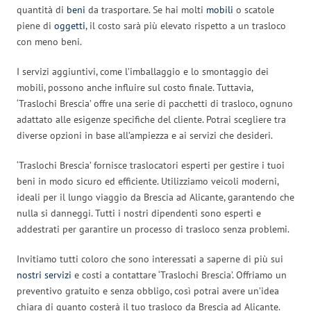
quantità di
beni
da trasportare. Se hai molti
mobili
o scatole
piene di
oggetti
, il costo sarà più elevato rispetto a un trasloco
con meno beni.
I servizi aggiuntivi, come l’imballaggio e lo smontaggio dei
mobili, possono anche influire sul costo finale. Tuttavia,
‘Traslochi Brescia’ offre una serie di pacchetti di trasloco, ognuno
adattato alle esigenze specifiche del cliente. Potrai scegliere tra
diverse opzioni in base all’ampiezza e ai servizi che desideri.
‘Traslochi Brescia’ fornisce traslocatori esperti per gestire i tuoi
beni in modo sicuro ed efficiente. Utilizziamo veicoli moderni,
ideali per il lungo viaggio da Brescia ad Alicante, garantendo che
nulla si danneggi. Tutti i nostri dipendenti sono esperti e
addestrati per garantire un processo di trasloco senza problemi.
Invitiamo tutti coloro che sono interessati a saperne di più sui
nostri servizi
e costi a contattare ‘Traslochi Brescia’. Offriamo un
preventivo gratuito e senza obbligo, così potrai avere un’idea
chiara di quanto costerà il tuo trasloco da Brescia ad Alicante.