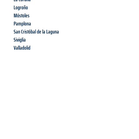
Logroño
Móstoles
Pamplona
San Cristóbal de la Laguna
Siviglia
Valladolid
Richiedi ora la tua
offerta
al
miglior
prezzo !
Inviateci adesso la vostra richiesta non vincolante e
assicuratevi la vostra
offerta di trasloco per le vostre esigenze