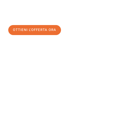
a Brescia
al miglior prezzo! Approfitta dell’occasione per
un
trasloco senza stress
e con il massimo comfort:
OTTIENI L'OFFERTA ORA