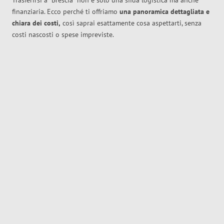
Trasferirsi a
Brescia
non è solo una sfida logistica ma anche
finanziaria. Ecco perché ti offriamo
una panoramica dettagliata e
chiara dei costi,
così saprai esattamente cosa aspettarti, senza
costi nascosti o spese impreviste.