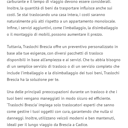
carburante e il tempo di viaggio devono essere considerati.
Inoltre, la quantità di beni da trasportare influisce anche sui
costi. Se stai traslocando una casa intera, i costi saranno
naturalmente più alti rispetto a un appartamento monolocale.
Infine, i servizi aggiuntivi, come l’imballaggio, la disimballaggio
o il montaggio di mobili, possono aumentare il prezzo.
Tuttavia, Traslochi Brescia offre un preventivo personalizzato in
base alle tue esigenze, con diversi pacchetti di trasloco
disponibili in base all’ampiezza e ai servizi. Che tu abbia bisogno
di un semplice servizio di trasloco o di un servizio completo che
include l’imballaggio e la disimballaggio dei tuoi beni, Traslochi
Brescia ha la soluzione per te.
Una delle principali preoccupazioni durante un trasloco è che i
tuoi beni vengano maneggiati in modo sicuro ed efficiente.
‘Traslochi Brescia’ impiega solo traslocatori esperti che sanno
come gestire i tuoi oggetti con cura, garantendo che nulla si
danneggi. Inoltre, utilizzano veicoli moderni e ben mantenuti,
ideali per il lungo viaggio da Brescia a Cadice.