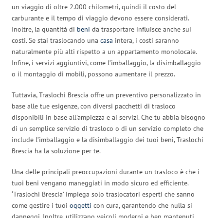
un viaggio di oltre 2.000 chilometri, quindi il costo del
carburante e il tempo di viaggio devono essere considerati.
Inoltre, la quantità di
beni
da trasportare influisce anche sui
costi. Se stai traslocando una
casa
intera, i costi saranno
naturalmente più alti rispetto a un appartamento monolocale.
Infine, i servizi aggiuntivi, come l’imballaggio, la disimballaggio
o il montaggio di mobili, possono aumentare il prezzo.
Tuttavia, Traslochi Brescia offre un preventivo personalizzato in
base alle tue esigenze, con diversi pacchetti di trasloco
disponibili in base all’ampiezza e ai servizi. Che tu abbia bisogno
di un semplice servizio di trasloco o di un servizio completo che
include l’imballaggio e la disimballaggio dei tuoi beni, Traslochi
Brescia ha la soluzione per te.
Una delle principali preoccupazioni durante un trasloco è che i
tuoi beni vengano maneggiati in modo sicuro ed efficiente.
‘Traslochi Brescia’ impiega solo traslocatori esperti che sanno
come gestire i tuoi
oggetti
con cura, garantendo che nulla si
danneggi. Inoltre, utilizzano veicoli moderni e ben mantenuti,