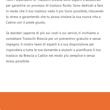
per garantire un processo di trasloco fluido. Sono dedicati a fare
in modo che il tuo trasloco vada il più liscio possibile, riducendo
lo stress e garantendo che tu possa iniziare la tua nuova vita a
Cadice con il piede giusto.
Se desideri saperne di più sui costi e sui servizi, ti invitiamo a
contattare Traslochi Brescia per un preventivo gratuito e senza
impegno. Il nostro team di esperti è a tua disposizione per
rispondere a tutte le tue domande e aiutarti a pianificare il tuo
trasloco da Brescia a Cadice nel modo più semplice e senza
stress possibile.
Traslochi Brescia in numeri: