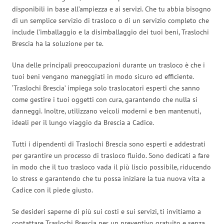
disponibili in base all’ampiezza e ai servizi. Che tu abbia bisogno
di un semplice servizio di trasloco o di un servizio completo che
include l’imballaggio e la disimballaggio dei tuoi beni, Traslochi
Brescia ha la soluzione per te.
Una delle principali preoccupazioni durante un trasloco è che i
tuoi beni vengano maneggiati in modo sicuro ed efficiente.
‘Traslochi Brescia’ impiega solo traslocatori esperti che sanno
come gestire i tuoi oggetti con cura, garantendo che nulla si
danneggi. Inoltre, utilizzano veicoli moderni e ben mantenuti,
ideali per il lungo viaggio da Brescia a Cadice.
Tutti i dipendenti di Traslochi Brescia sono esperti e addestrati
per garantire un processo di trasloco fluido. Sono dedicati a fare
in modo che il tuo trasloco vada il più liscio possibile, riducendo
lo stress e garantendo che tu possa iniziare la tua nuova vita a
Cadice con il piede giusto.
Se desideri saperne di più sui costi e sui servizi, ti invitiamo a
contattare Traslochi Brescia per un preventivo gratuito e senza