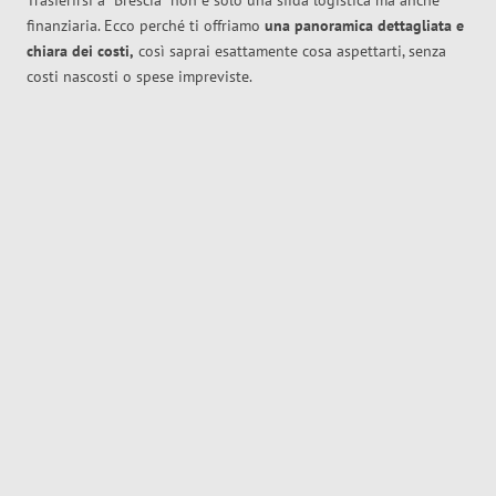
Trasferirsi a
Brescia
non è solo una sfida logistica ma anche
finanziaria. Ecco perché ti offriamo
una panoramica dettagliata e
chiara dei costi,
così saprai esattamente cosa aspettarti, senza
costi nascosti o spese impreviste.