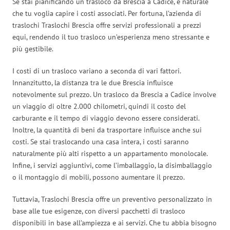
Se stai pianificando un trasloco da Brescia a Cadice, è naturale
che tu voglia capire i costi associati. Per fortuna, l’azienda di
traslochi Traslochi Brescia offre servizi professionali a prezzi
equi, rendendo il tuo trasloco un’esperienza meno stressante e
più gestibile.
I costi di un trasloco variano a seconda di vari fattori.
Innanzitutto, la distanza tra le due Brescia influisce
notevolmente sul prezzo. Un trasloco da Brescia a Cadice involve
un viaggio di oltre 2.000 chilometri, quindi il costo del
carburante e il tempo di viaggio devono essere considerati.
Inoltre, la quantità di beni da trasportare influisce anche sui
costi. Se stai traslocando una casa intera, i costi saranno
naturalmente più alti rispetto a un appartamento monolocale.
Infine, i servizi aggiuntivi, come l’imballaggio, la disimballaggio
o il montaggio di mobili, possono aumentare il prezzo.
Tuttavia, Traslochi Brescia offre un preventivo personalizzato in
base alle tue esigenze, con diversi pacchetti di trasloco
disponibili in base all’ampiezza e ai servizi. Che tu abbia bisogno