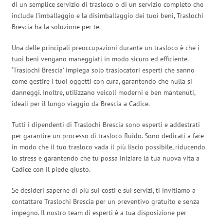
di un semplice servizio di trasloco o di un servizio completo che
include l’imballaggio e la disimballaggio dei tuoi beni, Traslochi
Brescia ha la soluzione per te.
Una delle principali preoccupazioni durante un trasloco è che i
tuoi beni vengano maneggiati in modo sicuro ed efficiente.
‘Traslochi Brescia’ impiega solo traslocatori esperti che sanno
come gestire i tuoi oggetti con cura, garantendo che nulla si
danneggi. Inoltre, utilizzano veicoli moderni e ben mantenuti,
ideali per il lungo viaggio da Brescia a Cadice.
Tutti i dipendenti di Traslochi Brescia sono esperti e addestrati
per garantire un processo di trasloco fluido. Sono dedicati a fare
in modo che il tuo trasloco vada il più liscio possibile, riducendo
lo stress e garantendo che tu possa iniziare la tua nuova vita a
Cadice con il piede giusto.
Se desideri saperne di più sui costi e sui servizi, ti invitiamo a
contattare Traslochi Brescia per un preventivo gratuito e senza
impegno. Il nostro team di esperti è a tua disposizione per