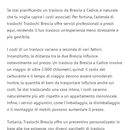
Se stai pianificando un trasloco da Brescia a Cadice, è naturale
che tu voglia capire i costi associati. Per fortuna, l’azienda di
traslochi Traslochi Brescia offre servizi professionali a prezzi
equi, rendendo il tuo trasloco un’esperienza meno stressante e
più gestibile.
I costi di un trasloco variano a seconda di vari fattori.
Innanzitutto, la distanza tra le due Brescia influisce
notevolmente sul prezzo. Un trasloco da Brescia a Cadice involve
un viaggio di oltre 2.000 chilometri, quindi il costo del
carburante e il tempo di viaggio devono essere considerati.
Inoltre, la quantità di beni da trasportare influisce anche sui
costi. Se stai traslocando una casa intera, i costi saranno
naturalmente più alti rispetto a un appartamento monolocale.
Infine, i servizi aggiuntivi, come l’imballaggio, la disimballaggio
o il montaggio di mobili, possono aumentare il prezzo.
Tuttavia, Traslochi Brescia offre un preventivo personalizzato in
base alle tue esigenze, con diversi pacchetti di trasloco