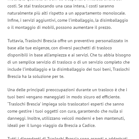
costi. Se stai traslocando una casa intera, i costi saranno
naturalmente più alti rispetto a un appartamento monolocale.
Infine, i servizi aggiuntivi, come l’imballaggio, la disimballaggio
o il montaggio di mobili, possono aumentare il prezzo.
Tuttavia, Traslochi Brescia offre un preventivo personalizzato in
base alle tue esigenze, con diversi pacchetti di trasloco
disponibili in base all’ampiezza e ai servizi. Che tu abbia bisogno
di un semplice servizio di trasloco o di un servizio completo che
include l’imballaggio e la disimballaggio dei tuoi beni, Traslochi
Brescia ha la soluzione per te.
Una delle principali preoccupazioni durante un trasloco è che i
tuoi beni vengano maneggiati in modo sicuro ed efficiente.
‘Traslochi Brescia’ impiega solo traslocatori esperti che sanno
come gestire i tuoi oggetti con cura, garantendo che nulla si
danneggi. Inoltre, utilizzano veicoli moderni e ben mantenuti,
ideali per il lungo viaggio da Brescia a Cadice.
Tutti i dipendenti di Traslochi Brescia sono esperti e addestrati