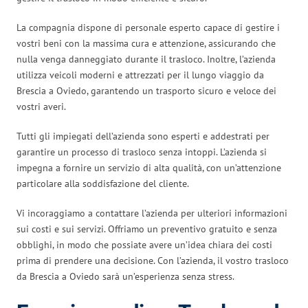
La compagnia dispone di personale esperto capace di gestire i
vostri beni con la massima cura e attenzione, assicurando che
nulla venga danneggiato durante il trasloco. Inoltre, l’azienda
utilizza veicoli moderni e attrezzati per il lungo viaggio da
Brescia a Oviedo, garantendo un trasporto sicuro e veloce dei
vostri averi.
Tutti gli impiegati dell’azienda sono esperti e addestrati per
garantire un processo di trasloco senza intoppi. L’azienda si
impegna a fornire un servizio di alta qualità, con un’attenzione
particolare alla soddisfazione del cliente.
Vi incoraggiamo a contattare l’azienda per ulteriori informazioni
sui costi e sui servizi. Offriamo un preventivo gratuito e senza
obblighi, in modo che possiate avere un’idea chiara dei costi
prima di prendere una decisione. Con l’azienda, il vostro trasloco
da Brescia a Oviedo sarà un’esperienza senza stress.