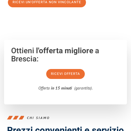
RICEVI UN'OFFERTA NON VINCOLANTE
100% non vincolante – Risposta garantita entro 15 minuti.
Ottieni
l'offerta migliore
a
Brescia:
RICEVI OFFERTA
Offerta
in 15 minuti
(garantita).
CHI SIAMO
Prezzi convenienti e servizio