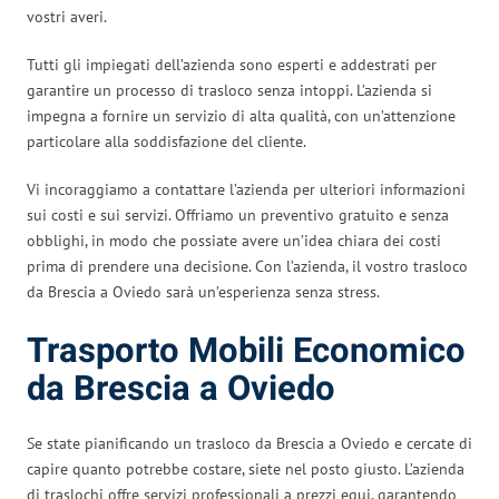
vostri averi.
Tutti gli impiegati dell’azienda sono esperti e addestrati per
garantire un processo di trasloco senza intoppi. L’azienda si
impegna a fornire un servizio di alta qualità, con un’attenzione
particolare alla soddisfazione del cliente.
Vi incoraggiamo a contattare l’azienda per ulteriori informazioni
sui costi e sui servizi. Offriamo un preventivo gratuito e senza
obblighi, in modo che possiate avere un’idea chiara dei costi
prima di prendere una decisione. Con l’azienda, il vostro trasloco
da Brescia a Oviedo sarà un’esperienza senza stress.
Trasporto Mobili Economico
da Brescia a Oviedo
Se state pianificando un trasloco da Brescia a Oviedo e cercate di
capire quanto potrebbe costare, siete nel posto giusto. L’azienda
di traslochi offre servizi professionali a prezzi equi, garantendo