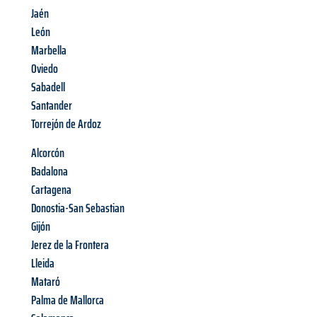
Jaén
León
Marbella
Oviedo
Sabadell
Santander
Torrejón de Ardoz
Alcorcón
Badalona
Cartagena
Donostia-San Sebastian
Gijón
Jerez de la Frontera
Lleida
Mataró
Palma de Mallorca