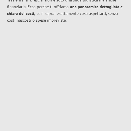
Trasferirsi a
Brescia
non è solo una sfida logistica ma anche
finanziaria. Ecco perché ti offriamo
una panoramica dettagliata e
chiara dei costi,
così saprai esattamente cosa aspettarti, senza
costi nascosti o spese impreviste.