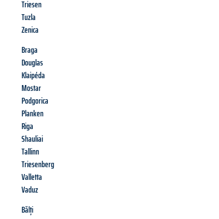
Triesen
Tuzla
Zenica
Braga
Douglas
Klaipéda
Mostar
Podgorica
Planken
Riga
Shauliai
Tallinn
Triesenberg
Valletta
Vaduz
Bălți