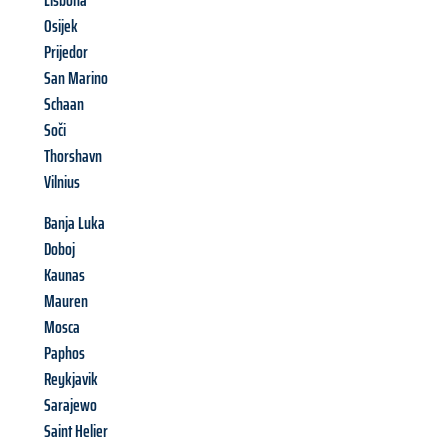
Lisbona
Osijek
Prijedor
San Marino
Schaan
Soči
Thorshavn
Vilnius
Banja Luka
Doboj
Kaunas
Mauren
Mosca
Paphos
Reykjavik
Sarajewo
Saint Helier