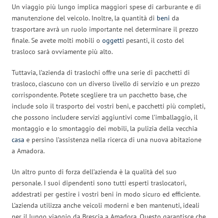
Un viaggio più lungo implica maggiori spese di carburante e di
manutenzione del veicolo. Inoltre, la quantità di
beni
da
trasportare avrà un ruolo importante nel determinare il prezzo
finale. Se avete molti mobili o
oggetti
pesanti, il costo del
trasloco sarà ovviamente più alto.
Tuttavia, l’azienda di traslochi offre una serie di pacchetti di
trasloco, ciascuno con un diverso livello di servizio e un prezzo
corrispondente. Potete scegliere tra un pacchetto base, che
include solo il trasporto dei vostri beni, e pacchetti più completi,
che possono includere servizi aggiuntivi come l’imballaggio, il
montaggio e lo smontaggio dei mobili, la pulizia della vecchia
casa
e persino l’assistenza nella ricerca di una nuova abitazione
a Amadora.
Un altro punto di forza dell’azienda è la qualità del suo
personale. I suoi dipendenti sono tutti esperti traslocatori,
addestrati per gestire i vostri beni in modo sicuro ed efficiente.
L’azienda utilizza anche veicoli moderni e ben mantenuti, ideali
per il lungo viaggio da Brescia a Amadora. Questo garantisce che