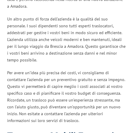
a Amadora.
Un altro punto di forza dell’azienda è la qualità del suo
personale. I suoi dipendenti sono tutti esperti traslocatori,
addestrati per gestire i vostri beni in modo sicuro ed efficiente.
L’azienda utilizza anche veicoli moderni e ben mantenuti, ideali
per il lungo viaggio da Brescia a Amadora. Questo garantisce che
i vostri beni arrivino a destinazione senza danni e nel minor
tempo possibile.
Per avere un’idea più precisa dei costi, vi consigliamo di
contattare l’azienda per un preventivo gratuito e senza impegno.
Questo vi permetterà di capire meglio i costi associati al vostro
specifico caso e di pianificare il vostro budget di conseguenza.
Ricordate, un trasloco può essere un’esperienza stressante, ma
con l’aiuto giusto, può diventare un’opportunità per un nuovo
inizio. Non esitate a contattare l’azienda per ulteriori
informazioni sui loro servizi di trasloco.