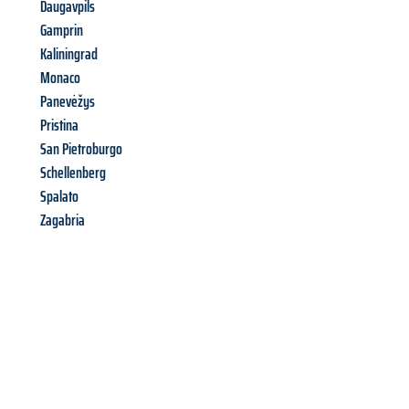
Daugavpils
Gamprin
Kaliningrad
Monaco
Panevėžys
Pristina
San Pietroburgo
Schellenberg
Spalato
Zagabria
Richiedi ora la tua
offerta
al
miglior