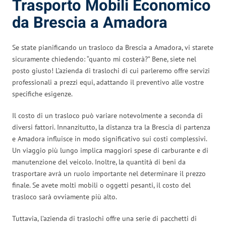
Trasporto Mobili Economico
da Brescia a Amadora
Se state pianificando un trasloco da Brescia a Amadora, vi starete
sicuramente chiedendo: “quanto mi costerà?” Bene, siete nel
posto giusto! L’azienda di traslochi di cui parleremo offre servizi
professionali a prezzi equi, adattando il preventivo alle vostre
specifiche esigenze.
Il costo di un trasloco può variare notevolmente a seconda di
diversi fattori. Innanzitutto, la distanza tra la Brescia di partenza
e Amadora influisce in modo significativo sui costi complessivi.
Un viaggio più lungo implica maggiori spese di carburante e di
manutenzione del veicolo. Inoltre, la quantità di beni da
trasportare avrà un ruolo importante nel determinare il prezzo
finale. Se avete molti mobili o oggetti pesanti, il costo del
trasloco sarà ovviamente più alto.
Tuttavia, l’azienda di traslochi offre una serie di pacchetti di