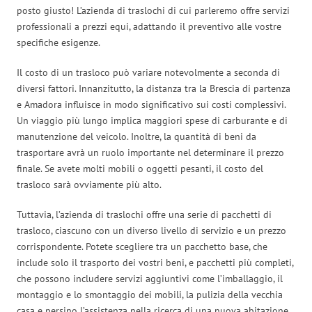
posto giusto! L’azienda di traslochi di cui parleremo offre servizi
professionali a prezzi equi, adattando il preventivo alle vostre
specifiche esigenze.
Il costo di un trasloco può variare notevolmente a seconda di
diversi fattori. Innanzitutto, la distanza tra la Brescia di partenza
e Amadora influisce in modo significativo sui costi complessivi.
Un viaggio più lungo implica maggiori spese di carburante e di
manutenzione del veicolo. Inoltre, la quantità di beni da
trasportare avrà un ruolo importante nel determinare il prezzo
finale. Se avete molti mobili o oggetti pesanti, il costo del
trasloco sarà ovviamente più alto.
Tuttavia, l’azienda di traslochi offre una serie di pacchetti di
trasloco, ciascuno con un diverso livello di servizio e un prezzo
corrispondente. Potete scegliere tra un pacchetto base, che
include solo il trasporto dei vostri beni, e pacchetti più completi,
che possono includere servizi aggiuntivi come l’imballaggio, il
montaggio e lo smontaggio dei mobili, la pulizia della vecchia
casa e persino l’assistenza nella ricerca di una nuova abitazione