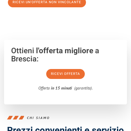
RICEVI UN'OFFERTA NON VINCOLANTE
100% non vincolante – Risposta garantita entro 15 minuti.
Ottieni
l'offerta migliore
a
Brescia:
RICEVI OFFERTA
Offerta
in 15 minuti
(garantita).
CHI SIAMO
Prezzi convenienti e servizio