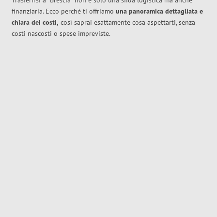
Trasferirsi a
Brescia
non è solo una sfida logistica ma anche
finanziaria. Ecco perché ti offriamo
una panoramica dettagliata e
chiara dei costi,
così saprai esattamente cosa aspettarti, senza
costi nascosti o spese impreviste.