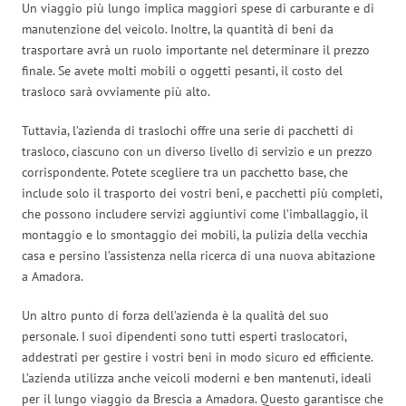
Un viaggio più lungo implica maggiori spese di carburante e di
manutenzione del veicolo. Inoltre, la quantità di beni da
trasportare avrà un ruolo importante nel determinare il prezzo
finale. Se avete molti mobili o oggetti pesanti, il costo del
trasloco sarà ovviamente più alto.
Tuttavia, l’azienda di traslochi offre una serie di pacchetti di
trasloco, ciascuno con un diverso livello di servizio e un prezzo
corrispondente. Potete scegliere tra un pacchetto base, che
include solo il trasporto dei vostri beni, e pacchetti più completi,
che possono includere servizi aggiuntivi come l’imballaggio, il
montaggio e lo smontaggio dei mobili, la pulizia della vecchia
casa e persino l’assistenza nella ricerca di una nuova abitazione
a Amadora.
Un altro punto di forza dell’azienda è la qualità del suo
personale. I suoi dipendenti sono tutti esperti traslocatori,
addestrati per gestire i vostri beni in modo sicuro ed efficiente.
L’azienda utilizza anche veicoli moderni e ben mantenuti, ideali
per il lungo viaggio da Brescia a Amadora. Questo garantisce che