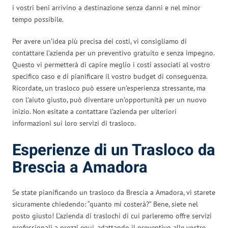
i vostri beni arrivino a destinazione senza danni e nel minor
tempo possibile.
Per avere un’idea più precisa dei costi, vi consigliamo di
contattare l’azienda per un preventivo gratuito e senza impegno.
Questo vi permetterà di capire meglio i costi associati al vostro
specifico caso e di pianificare il vostro budget di conseguenza.
Ricordate, un trasloco può essere un’esperienza stressante, ma
con l’aiuto giusto, può diventare un’opportunità per un nuovo
inizio. Non esitate a contattare l’azienda per ulteriori
informazioni sui loro servizi di trasloco.
Esperienze di un Trasloco da
Brescia a Amadora
Se state pianificando un trasloco da Brescia a Amadora, vi starete
sicuramente chiedendo: “quanto mi costerà?” Bene, siete nel
posto giusto! L’azienda di traslochi di cui parleremo offre servizi
professionali a prezzi equi, adattando il preventivo alle vostre