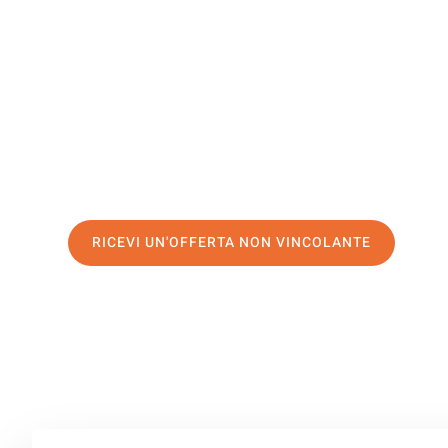
Triesenbe
Il tuo trasloco Brescia Triesenberg può essere così facil
servizio di prima classe
e assicurati i
migliori prezzi in 
Richiedo ora la tua offerta personalizzata e fai il prim
trasloco senza stress a Triesenberg
RICEVI UN'OFFERTA NON VINCOLANTE
100% non vincolante – Risposta garantita entro 15 minuti.