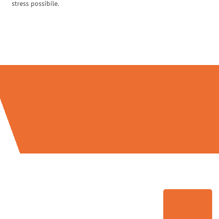
stress possibile.
Traslochi Brescia in numeri: