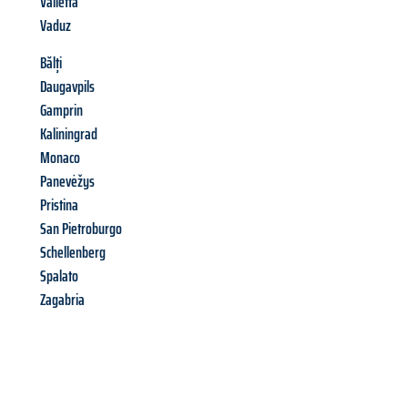
Valletta
Vaduz
Bălți
Daugavpils
Gamprin
Kaliningrad
Monaco
Panevėžys
Pristina
San Pietroburgo
Schellenberg
Spalato
Zagabria