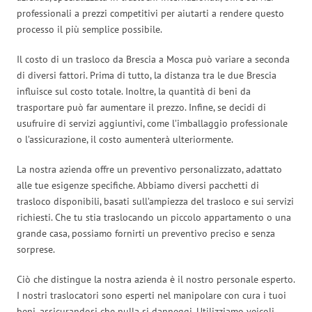
professionali a prezzi competitivi per aiutarti a rendere questo
processo il più semplice possibile.
Il costo di un trasloco da Brescia a Mosca può variare a seconda
di diversi fattori. Prima di tutto, la distanza tra le due Brescia
influisce sul costo totale. Inoltre, la quantità di beni da
trasportare può far aumentare il prezzo. Infine, se decidi di
usufruire di servizi aggiuntivi, come l’imballaggio professionale
o l’assicurazione, il costo aumenterà ulteriormente.
La nostra azienda offre un preventivo personalizzato, adattato
alle tue esigenze specifiche. Abbiamo diversi pacchetti di
trasloco disponibili, basati sull’ampiezza del trasloco e sui servizi
richiesti. Che tu stia traslocando un piccolo appartamento o una
grande casa, possiamo fornirti un preventivo preciso e senza
sorprese.
Ciò che distingue la nostra azienda è il nostro personale esperto.
I nostri traslocatori sono esperti nel manipolare con cura i tuoi
beni, assicurandosi che nulla si danneggi. Utilizziamo veicoli