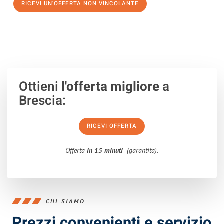
RICEVI UN'OFFERTA NON VINCOLANTE
100% non vincolante – Risposta garantita entro 15 minuti.
Ottieni
l'offerta migliore
a
Brescia:
RICEVI OFFERTA
Offerta
in 15 minuti
(garantita).
CHI SIAMO
Prezzi convenienti e servizio