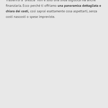
Trasferirsi a
Brescia
non è solo una sfida logistica ma anche
finanziaria. Ecco perché ti offriamo
una panoramica dettagliata e
chiara dei costi,
così saprai esattamente cosa aspettarti, senza
costi nascosti o spese impreviste.