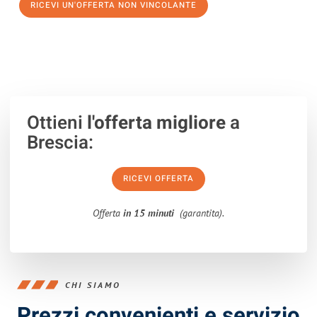
RICEVI UN'OFFERTA NON VINCOLANTE
100% non vincolante – Risposta garantita entro 15 minuti.
Ottieni
l'offerta migliore
a
Brescia:
RICEVI OFFERTA
Offerta
in 15 minuti
(garantita).
CHI SIAMO
Prezzi convenienti e servizio