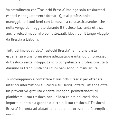
Va sottolineato che ‘Traslochi Brescia’ impiega solo traslocatori
esperti e adeguatamente formati. Questi professionisti
maneggiano i tuoi beni con la massima cura, assicurandosi che
nulla venga danneggiato durante il trasloco. L’azienda utilizza
anche veicoli moderni e ben attrezzati, ideali per il lungo viaggio
da Brescia a Lisbona.
Tutti gli impiegati dell”Traslochi Brescia’ hanno una vasta
esperienza e una formazione adeguata, garantendo un processo
di trasloco senza intoppi. La loro competenza e professionalità ti
daranno la tranquillità che i tuoi beni sono in mani sicure.
Ti incoraggiamo a contattare l”Traslochi Brescia’ per ottenere
ulteriori informazioni sui costi e sui servizi offerti. L’azienda offre
un preventivo gratuito e senza impegno, permettendoti di
pianificare il tuo trasloco con un’idea chiara dei costi. Non
importa quanto sia grande o piccolo il tuo trasloco, l”Traslochi
Brescia’ è pronta ad aiutarti a rendere il processo il più semplice
possibile.