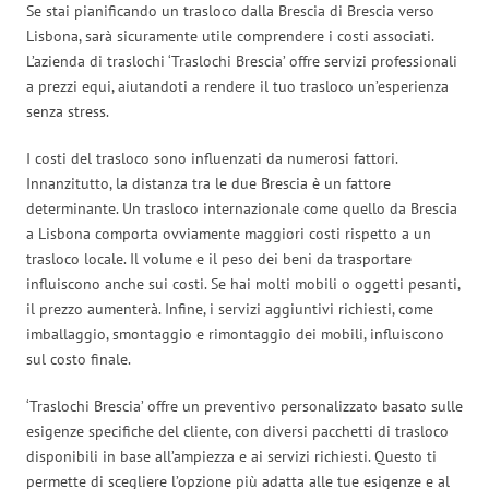
Se stai pianificando un trasloco dalla Brescia di Brescia verso
Lisbona, sarà sicuramente utile comprendere i costi associati.
L’azienda di traslochi ‘Traslochi Brescia’ offre servizi professionali
a prezzi equi, aiutandoti a rendere il tuo trasloco un’esperienza
senza stress.
I costi del trasloco sono influenzati da numerosi fattori.
Innanzitutto, la distanza tra le due Brescia è un fattore
determinante. Un trasloco internazionale come quello da Brescia
a Lisbona comporta ovviamente maggiori costi rispetto a un
trasloco locale. Il volume e il peso dei beni da trasportare
influiscono anche sui costi. Se hai molti mobili o oggetti pesanti,
il prezzo aumenterà. Infine, i servizi aggiuntivi richiesti, come
imballaggio, smontaggio e rimontaggio dei mobili, influiscono
sul costo finale.
‘Traslochi Brescia’ offre un preventivo personalizzato basato sulle
esigenze specifiche del cliente, con diversi pacchetti di trasloco
disponibili in base all’ampiezza e ai servizi richiesti. Questo ti
permette di scegliere l’opzione più adatta alle tue esigenze e al