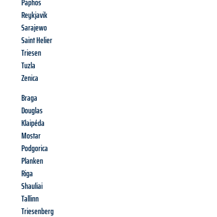
Paphos
Reykjavik
Sarajewo
Saint Helier
Triesen
Tuzla
Zenica
Braga
Douglas
Klaipéda
Mostar
Podgorica
Planken
Riga
Shauliai
Tallinn
Triesenberg