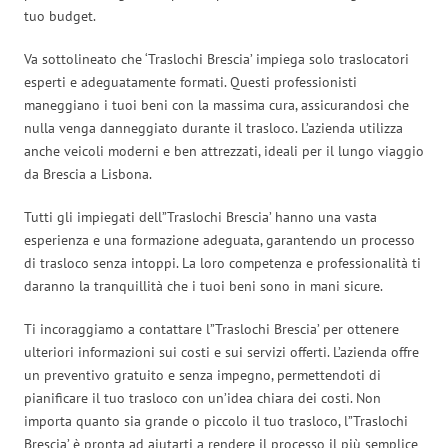
tuo budget.
Va sottolineato che ‘Traslochi Brescia’ impiega solo traslocatori
esperti e adeguatamente formati. Questi professionisti
maneggiano i tuoi beni con la massima cura, assicurandosi che
nulla venga danneggiato durante il trasloco. L’azienda utilizza
anche veicoli moderni e ben attrezzati, ideali per il lungo viaggio
da Brescia a Lisbona.
Tutti gli impiegati dell”Traslochi Brescia’ hanno una vasta
esperienza e una formazione adeguata, garantendo un processo
di trasloco senza intoppi. La loro competenza e professionalità ti
daranno la tranquillità che i tuoi beni sono in mani sicure.
Ti incoraggiamo a contattare l”Traslochi Brescia’ per ottenere
ulteriori informazioni sui costi e sui servizi offerti. L’azienda offre
un preventivo gratuito e senza impegno, permettendoti di
pianificare il tuo trasloco con un’idea chiara dei costi. Non
importa quanto sia grande o piccolo il tuo trasloco, l”Traslochi
Brescia’ è pronta ad aiutarti a rendere il processo il più semplice