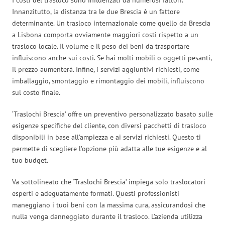
Innanzitutto, la distanza tra le due Brescia è un fattore
determinante. Un trasloco internazionale come quello da Brescia
a Lisbona comporta ovviamente maggiori costi rispetto a un
trasloco locale. Il volume e il peso dei beni da trasportare
influiscono anche sui costi. Se hai molti mobili o oggetti pesanti,
il prezzo aumenterà. Infine, i servizi aggiuntivi richiesti, come
imballaggio, smontaggio e rimontaggio dei mobili, influiscono
sul costo finale.
‘Traslochi Brescia’ offre un preventivo personalizzato basato sulle
esigenze specifiche del cliente, con diversi pacchetti di trasloco
disponibili in base all’ampiezza e ai servizi richiesti. Questo ti
permette di scegliere l’opzione più adatta alle tue esigenze e al
tuo budget.
Va sottolineato che ‘Traslochi Brescia’ impiega solo traslocatori
esperti e adeguatamente formati. Questi professionisti
maneggiano i tuoi beni con la massima cura, assicurandosi che
nulla venga danneggiato durante il trasloco. L’azienda utilizza