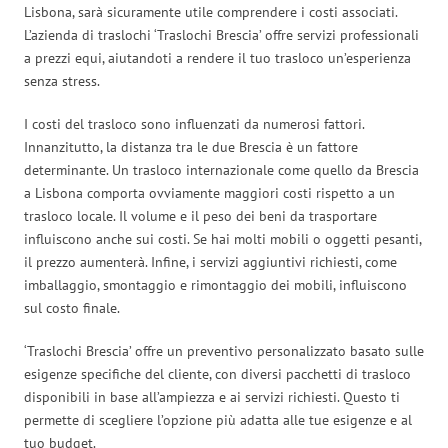
Lisbona, sarà sicuramente utile comprendere i costi associati.
L’azienda di traslochi ‘Traslochi Brescia’ offre servizi professionali
a prezzi equi, aiutandoti a rendere il tuo trasloco un’esperienza
senza stress.
I costi del trasloco sono influenzati da numerosi fattori.
Innanzitutto, la distanza tra le due Brescia è un fattore
determinante. Un trasloco internazionale come quello da Brescia
a Lisbona comporta ovviamente maggiori costi rispetto a un
trasloco locale. Il volume e il peso dei beni da trasportare
influiscono anche sui costi. Se hai molti mobili o oggetti pesanti,
il prezzo aumenterà. Infine, i servizi aggiuntivi richiesti, come
imballaggio, smontaggio e rimontaggio dei mobili, influiscono
sul costo finale.
‘Traslochi Brescia’ offre un preventivo personalizzato basato sulle
esigenze specifiche del cliente, con diversi pacchetti di trasloco
disponibili in base all’ampiezza e ai servizi richiesti. Questo ti
permette di scegliere l’opzione più adatta alle tue esigenze e al
tuo budget.