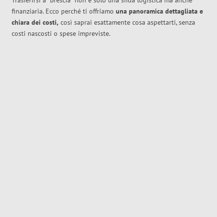
Trasferirsi a
Brescia
non è solo una sfida logistica ma anche
finanziaria. Ecco perché ti offriamo
una panoramica dettagliata e
chiara dei costi,
così saprai esattamente cosa aspettarti, senza
costi nascosti o spese impreviste.