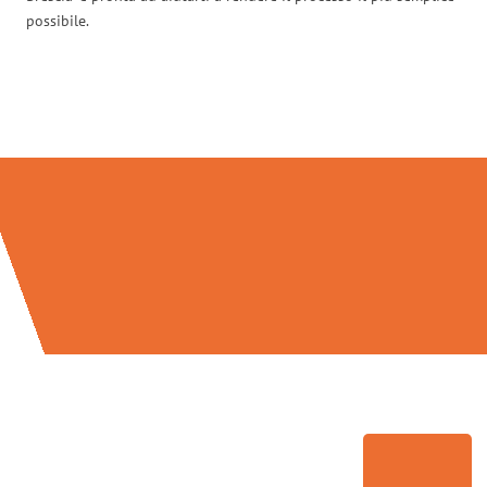
possibile.
Traslochi Brescia in numeri: