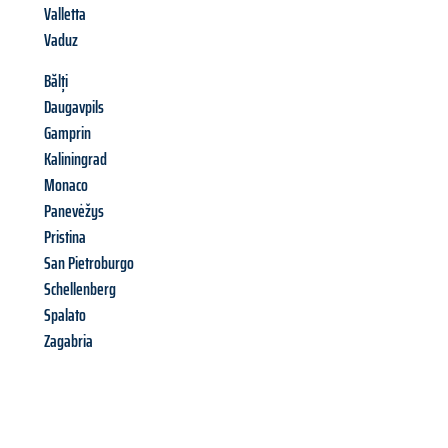
Valletta
Vaduz
Bălți
Daugavpils
Gamprin
Kaliningrad
Monaco
Panevėžys
Pristina
San Pietroburgo
Schellenberg
Spalato
Zagabria