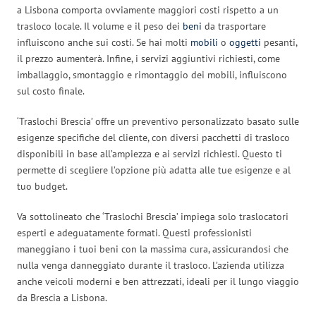
a Lisbona comporta ovviamente maggiori costi rispetto a un
trasloco locale. Il volume e il peso dei
beni
da trasportare
influiscono anche sui costi. Se hai molti
mobili
o
oggetti
pesanti,
il prezzo aumenterà. Infine, i servizi aggiuntivi richiesti, come
imballaggio, smontaggio e rimontaggio dei mobili, influiscono
sul costo finale.
‘Traslochi Brescia’ offre un preventivo personalizzato basato sulle
esigenze specifiche del cliente, con diversi pacchetti di trasloco
disponibili in base all’ampiezza e ai servizi richiesti. Questo ti
permette di scegliere l’opzione più adatta alle tue esigenze e al
tuo budget.
Va sottolineato che ‘Traslochi Brescia’ impiega solo traslocatori
esperti e adeguatamente formati. Questi professionisti
maneggiano i tuoi beni con la massima cura, assicurandosi che
nulla venga danneggiato durante il trasloco. L’azienda utilizza
anche veicoli moderni e ben attrezzati, ideali per il lungo viaggio
da Brescia a Lisbona.