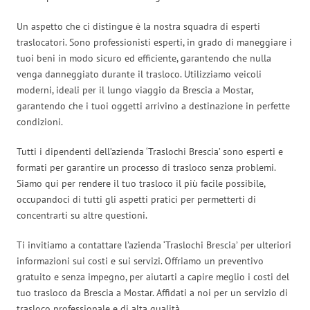
Un aspetto che ci distingue è la nostra squadra di esperti
traslocatori. Sono professionisti esperti, in grado di maneggiare i
tuoi beni in modo sicuro ed efficiente, garantendo che nulla
venga danneggiato durante il trasloco. Utilizziamo veicoli
moderni, ideali per il lungo viaggio da Brescia a Mostar,
garantendo che i tuoi oggetti arrivino a destinazione in perfette
condizioni.
Tutti i dipendenti dell’azienda ‘Traslochi Brescia’ sono esperti e
formati per garantire un processo di trasloco senza problemi.
Siamo qui per rendere il tuo trasloco il più facile possibile,
occupandoci di tutti gli aspetti pratici per permetterti di
concentrarti su altre questioni.
Ti invitiamo a contattare l’azienda ‘Traslochi Brescia’ per ulteriori
informazioni sui costi e sui servizi. Offriamo un preventivo
gratuito e senza impegno, per aiutarti a capire meglio i costi del
tuo trasloco da Brescia a Mostar. Affidati a noi per un servizio di
trasloco professionale e di alta qualità.