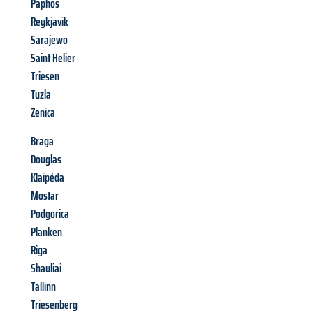
Paphos
Reykjavik
Sarajewo
Saint Helier
Triesen
Tuzla
Zenica
Braga
Douglas
Klaipéda
Mostar
Podgorica
Planken
Riga
Shauliai
Tallinn
Triesenberg