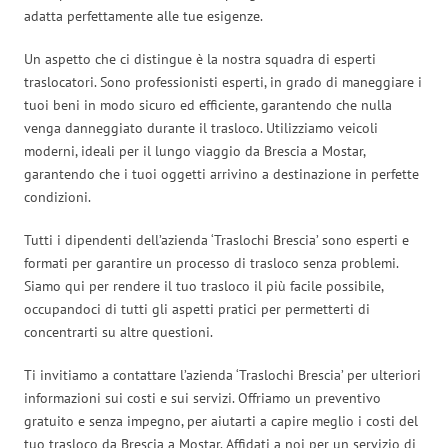
adatta perfettamente alle tue esigenze.
Un aspetto che ci distingue è la nostra squadra di esperti
traslocatori. Sono professionisti esperti, in grado di maneggiare i
tuoi beni in modo sicuro ed efficiente, garantendo che nulla
venga danneggiato durante il trasloco. Utilizziamo veicoli
moderni, ideali per il lungo viaggio da Brescia a Mostar,
garantendo che i tuoi oggetti arrivino a destinazione in perfette
condizioni.
Tutti i dipendenti dell’azienda ‘Traslochi Brescia’ sono esperti e
formati per garantire un processo di trasloco senza problemi.
Siamo qui per rendere il tuo trasloco il più facile possibile,
occupandoci di tutti gli aspetti pratici per permetterti di
concentrarti su altre questioni.
Ti invitiamo a contattare l’azienda ‘Traslochi Brescia’ per ulteriori
informazioni sui costi e sui servizi. Offriamo un preventivo
gratuito e senza impegno, per aiutarti a capire meglio i costi del
tuo trasloco da Brescia a Mostar. Affidati a noi per un servizio di