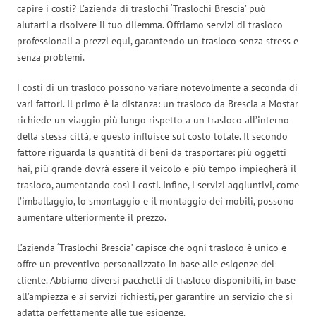
capire i costi? L’azienda di traslochi ‘Traslochi Brescia’ può
aiutarti a risolvere il tuo dilemma. Offriamo servizi di trasloco
professionali a prezzi equi, garantendo un trasloco senza stress e
senza problemi.
I costi di un trasloco possono variare notevolmente a seconda di
vari fattori. Il primo è la distanza: un trasloco da Brescia a Mostar
richiede un viaggio più lungo rispetto a un trasloco all’interno
della stessa città, e questo influisce sul costo totale. Il secondo
fattore riguarda la quantità di beni da trasportare: più oggetti
hai, più grande dovrà essere il veicolo e più tempo impiegherà il
trasloco, aumentando così i costi. Infine, i servizi aggiuntivi, come
l’imballaggio, lo smontaggio e il montaggio dei mobili, possono
aumentare ulteriormente il prezzo.
L’azienda ‘Traslochi Brescia’ capisce che ogni trasloco è unico e
offre un preventivo personalizzato in base alle esigenze del
cliente. Abbiamo diversi pacchetti di trasloco disponibili, in base
all’ampiezza e ai servizi richiesti, per garantire un servizio che si
adatta perfettamente alle tue esigenze.