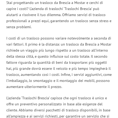
Stai progettando un trasloco da Brescia a Mostar e cerchi di
capire i costi? L’azienda di traslochi ‘Traslochi Brescia’ può
aiutarti a risolvere il tuo dilemma. Offriamo servizi di trasloco
professionali a prezzi equi, garantendo un trasloco senza stress e
senza problemi.
I costi di un trasloco possono variare notevolmente a seconda di
vari fattori. Il primo è la distanza: un trasloco da Brescia a Mostar
richiede un viaggio più lungo rispetto a un trasloco all’interno
della stessa città, e questo influisce sul costo totale. Il secondo
fattore riguarda la quantità di beni da trasportare: più oggetti
hai, più grande dovrà essere il veicolo e più tempo impiegherà il
trasloco, aumentando così i costi. Infine, i servizi aggiuntivi, come
l’imballaggio, lo smontaggio e il montaggio dei mobili, possono
aumentare ulteriormente il prezzo.
L’azienda ‘Traslochi Brescia’ capisce che ogni trasloco è unico e
offre un preventivo personalizzato in base alle esigenze del
cliente. Abbiamo diversi pacchetti di trasloco disponibili, in base
all’ampiezza e ai servizi richiesti, per garantire un servizio che si