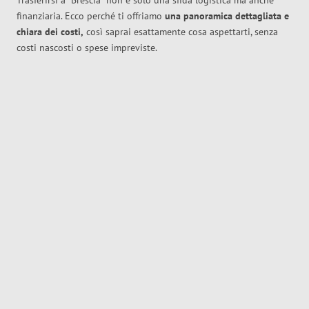
Trasferirsi a
Brescia
non è solo una sfida logistica ma anche
finanziaria. Ecco perché ti offriamo
una panoramica dettagliata e
chiara dei costi,
così saprai esattamente cosa aspettarti, senza
costi nascosti o spese impreviste.