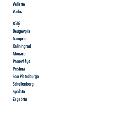
Valletta
Vaduz
Bălți
Daugavpils
Gamprin
Kaliningrad
Monaco
Panevėžys
Pristina
San Pietroburgo
Schellenberg
Spalato
Zagabria