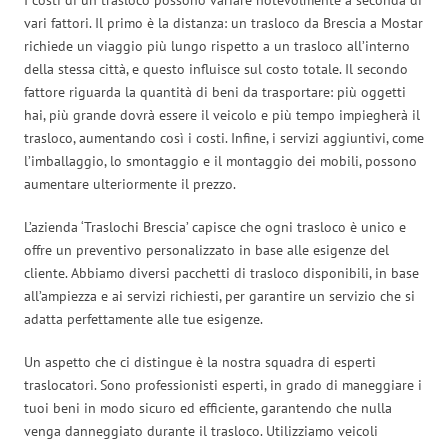
vari fattori. Il primo è la distanza: un trasloco da Brescia a Mostar
richiede un viaggio più lungo rispetto a un trasloco all’interno
della stessa città, e questo influisce sul costo totale. Il secondo
fattore riguarda la quantità di beni da trasportare: più oggetti
hai, più grande dovrà essere il veicolo e più tempo impiegherà il
trasloco, aumentando così i costi. Infine, i servizi aggiuntivi, come
l’imballaggio, lo smontaggio e il montaggio dei mobili, possono
aumentare ulteriormente il prezzo.
L’azienda ‘Traslochi Brescia’ capisce che ogni trasloco è unico e
offre un preventivo personalizzato in base alle esigenze del
cliente. Abbiamo diversi pacchetti di trasloco disponibili, in base
all’ampiezza e ai servizi richiesti, per garantire un servizio che si
adatta perfettamente alle tue esigenze.
Un aspetto che ci distingue è la nostra squadra di esperti
traslocatori. Sono professionisti esperti, in grado di maneggiare i
tuoi beni in modo sicuro ed efficiente, garantendo che nulla
venga danneggiato durante il trasloco. Utilizziamo veicoli