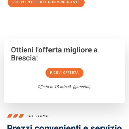
RICEVI UN'OFFERTA NON VINCOLANTE
100% non vincolante – Risposta garantita entro 15 minuti.
Ottieni
l'offerta migliore
a
Brescia:
RICEVI OFFERTA
Offerta
in 15 minuti
(garantita).
CHI SIAMO
Prezzi convenienti e servizio