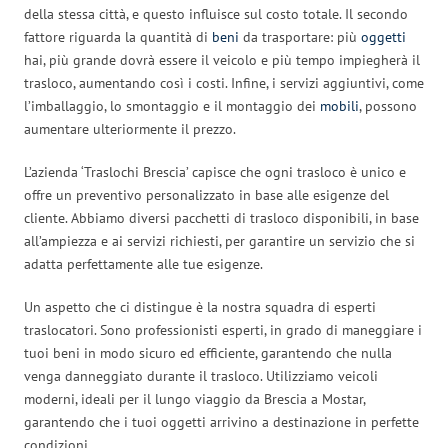
della stessa città, e questo influisce sul costo totale. Il secondo
fattore riguarda la quantità di
beni
da trasportare: più
oggetti
hai, più grande dovrà essere il veicolo e più tempo impiegherà il
trasloco, aumentando così i costi. Infine, i servizi aggiuntivi, come
l’imballaggio, lo smontaggio e il montaggio dei
mobili
, possono
aumentare ulteriormente il prezzo.
L’azienda ‘Traslochi Brescia’ capisce che ogni trasloco è unico e
offre un preventivo personalizzato in base alle esigenze del
cliente. Abbiamo diversi pacchetti di trasloco disponibili, in base
all’ampiezza e ai servizi richiesti, per garantire un servizio che si
adatta perfettamente alle tue esigenze.
Un aspetto che ci distingue è la nostra squadra di esperti
traslocatori. Sono professionisti esperti, in grado di maneggiare i
tuoi beni in modo sicuro ed efficiente, garantendo che nulla
venga danneggiato durante il trasloco. Utilizziamo veicoli
moderni, ideali per il lungo viaggio da Brescia a Mostar,
garantendo che i tuoi oggetti arrivino a destinazione in perfette
condizioni.