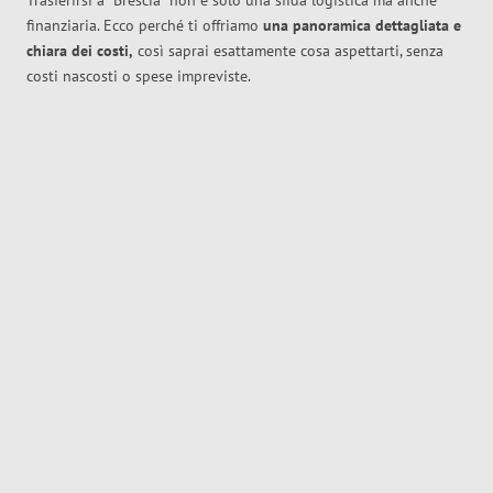
Trasferirsi a
Brescia
non è solo una sfida logistica ma anche
finanziaria. Ecco perché ti offriamo
una panoramica dettagliata e
chiara dei costi,
così saprai esattamente cosa aspettarti, senza
costi nascosti o spese impreviste.