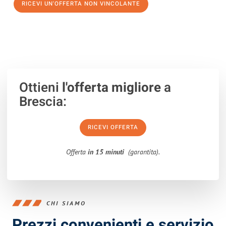
RICEVI UN'OFFERTA NON VINCOLANTE
100% non vincolante – Risposta garantita entro 15 minuti.
Ottieni
l'offerta migliore
a
Brescia:
RICEVI OFFERTA
Offerta
in 15 minuti
(garantita).
CHI SIAMO
Prezzi convenienti e servizio