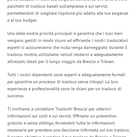
pacchetti di trasloco basati sull’ampiezza e sui servizi,
permettendoti di scegliere l’opzione più adatta alle tue esigenze
e al tuo budget.
Una delle nostre priorità principali è garantire che i tuoi beni
vengano gestiti in modo sicuro ed efficiente. I nostri traslocatori
esperti si assicureranno che nulla venga danneggiato durante il
trasloco. Inoltre, utilizziamo veicoli moderni e adeguatamente
attrezzati, ideali per il lungo viaggio da Brescia a Triesen.
Tutti i nostri dipendenti sono esperti e adeguatamente formati
per garantire un processo di trasloco senza intoppi. La loro
esperienza e professionalità sono le chiavi per un trasloco di
successo.
Ti invitiamo a contattare ‘Traslochi Brescia’ per ulteriori
informazioni sui costi e sui servizi. Offriamo un preventivo
gratuito e senza obbligo, fornendoti tutte le informazioni
necessarie per prendere una decisione informata sul tuo trasloco.
Il nostro obiettivo è rendere il tuo trasloco da Brescia a Triesen