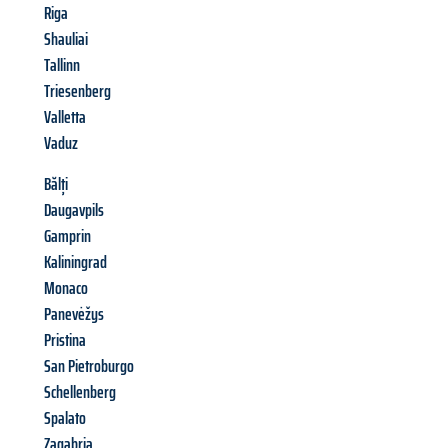
Riga
Shauliai
Tallinn
Triesenberg
Valletta
Vaduz
Bălți
Daugavpils
Gamprin
Kaliningrad
Monaco
Panevėžys
Pristina
San Pietroburgo
Schellenberg
Spalato
Zagabria