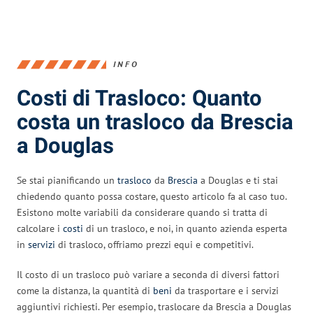
INFO
Costi di Trasloco: Quanto
costa un trasloco da Brescia
a Douglas
Se stai pianificando un
trasloco
da
Brescia
a Douglas e ti stai
chiedendo quanto possa costare, questo articolo fa al caso tuo.
Esistono molte variabili da considerare quando si tratta di
calcolare i
costi
di un trasloco, e noi, in quanto azienda esperta
in
servizi
di trasloco, offriamo prezzi equi e competitivi.
Il costo di un trasloco può variare a seconda di diversi fattori
come la distanza, la quantità di
beni
da trasportare e i servizi
aggiuntivi richiesti. Per esempio, traslocare da Brescia a Douglas