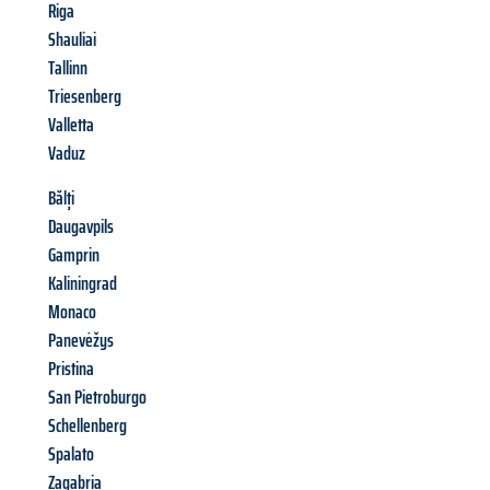
Riga
Shauliai
Tallinn
Triesenberg
Valletta
Vaduz
Bălți
Daugavpils
Gamprin
Kaliningrad
Monaco
Panevėžys
Pristina
San Pietroburgo
Schellenberg
Spalato
Zagabria