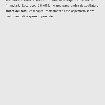
Trasferirsi a
Brescia
non è solo una sfida logistica ma anche
finanziaria. Ecco perché ti offriamo
una panoramica dettagliata e
chiara dei costi,
così saprai esattamente cosa aspettarti, senza
costi nascosti o spese impreviste.