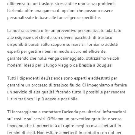
differenza tra un trasloco stressante e uno senza problemi.
L’azienda offre una gamma di opzioni che possono essere
personalizzate in base alle tue esigenze specifiche.
La nostra azienda offre un preventivo personalizzato adattato
alle esigenze del cliente, con diversi pacchetti di trasloco
disponibili basati sullo scopo e sui servizi. Forniamo addetti
esperti per gestire i beni in modo sicuro ed efficiente,
garantendo che nulla venga danneggiato. Utilizziamo veicoli
moderni ideali per il lungo viaggio da Brescia a Douglas.
Tutti i dipendenti dell’azienda sono esperti e addestrati per
garantire un processo di trasloco fluido. Ci impegniamo a fornire
un servizio di alta qualità, facendo tutto il possibile per rendere
il tuo trasloco il più agevole possibile.
Ti incoraggiamo a contattare l’azienda per ulteriori informazioni
sui costi e sui servizi. Offriamo un preventivo gratuito e senza
impegno, che ti permetterà di capire meglio cosa aspettarti in
termini di costi. Non esitare a metterti in contatto con noi per