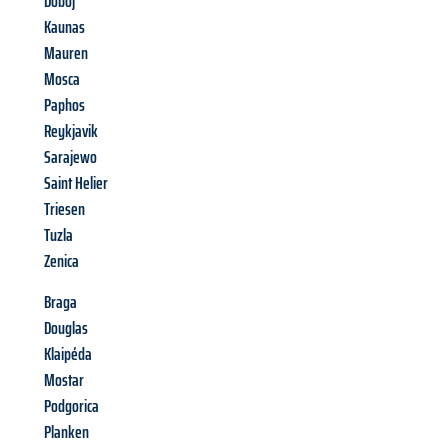
Doboj
Kaunas
Mauren
Mosca
Paphos
Reykjavik
Sarajewo
Saint Helier
Triesen
Tuzla
Zenica
Braga
Douglas
Klaipéda
Mostar
Podgorica
Planken