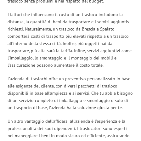
trasloco senza problemi e nel rispetto del budget.
I fattori che influenzano il costo di un trasloco includono la
distanza, la quantità di beni da trasportare e i servizi aggiuntivi
richiesti. Naturalmente, un trasloco da Brescia a Spalato
comporterà costi di trasporto più elevati rispetto a un trasloco
all’interno della stessa città. Inoltre, più oggetti hai da
trasportare, più alta sarà la tariffa. Infine, servizi aggiuntivi come
l’imballaggio, lo smontaggio e il montaggio dei mobili e
l’assicurazione possono aumentare il costo totale.
L’azienda di traslochi offre un preventivo personalizzato in base
alle esigenze del cliente, con diversi pacchetti di trasloco
disponibili in base all’ampiezza e ai servizi. Che tu abbia bisogno
di un servizio completo di imballaggio e smontaggio o solo di
un trasporto di base, l’azienda ha la soluzione giusta per te.
Un altro vantaggio dell’affidarsi all’azienda è l’esperienza e la
professionalità dei suoi dipendenti. I traslocatori sono esperti
nel maneggiare i beni in modo sicuro ed efficiente, assicurando