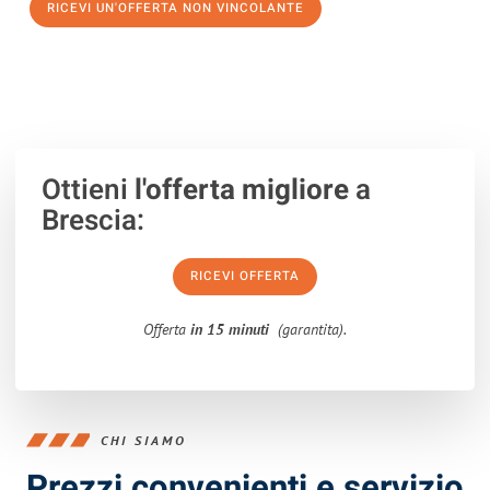
RICEVI UN'OFFERTA NON VINCOLANTE
100% non vincolante – Risposta garantita entro 15 minuti.
Ottieni
l'offerta migliore
a
Brescia:
RICEVI OFFERTA
Offerta
in 15 minuti
(garantita).
CHI SIAMO
Prezzi convenienti e servizio