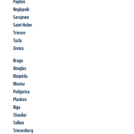
Paphos
Reykjavik
Sarajewo
Saint Helier
Triesen
Tuzla
Zenica
Braga
Douglas
Klaipéda
Mostar
Podgorica
Planken
Riga
Shauliai
Tallinn
Triesenberg