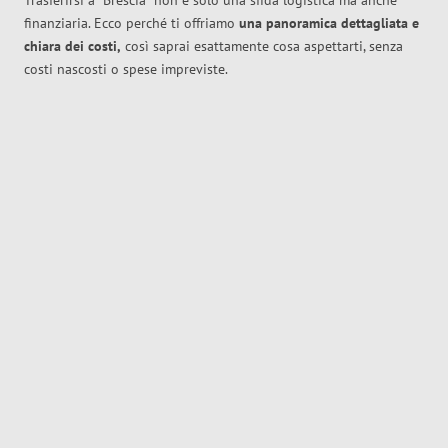
Trasferirsi a
Brescia
non è solo una sfida logistica ma anche
finanziaria. Ecco perché ti offriamo
una panoramica dettagliata e
chiara dei costi,
così saprai esattamente cosa aspettarti, senza
costi nascosti o spese impreviste.