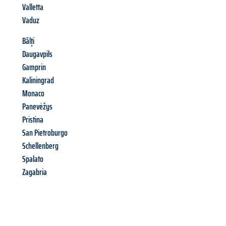
Valletta
Vaduz
Bălți
Daugavpils
Gamprin
Kaliningrad
Monaco
Panevėžys
Pristina
San Pietroburgo
Schellenberg
Spalato
Zagabria