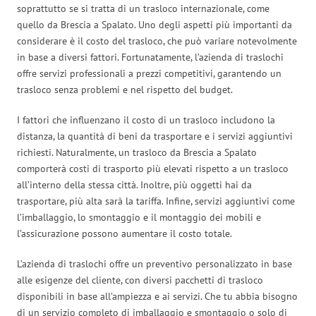
soprattutto se si tratta di un trasloco internazionale, come
quello da Brescia a Spalato. Uno degli aspetti più importanti da
considerare è il costo del trasloco, che può variare notevolmente
in base a diversi fattori. Fortunatamente, l’azienda di traslochi
offre servizi professionali a prezzi competitivi, garantendo un
trasloco senza problemi e nel rispetto del budget.
I fattori che influenzano il costo di un trasloco includono la
distanza, la quantità di beni da trasportare e i servizi aggiuntivi
richiesti. Naturalmente, un trasloco da Brescia a Spalato
comporterà costi di trasporto più elevati rispetto a un trasloco
all’interno della stessa città. Inoltre, più oggetti hai da
trasportare, più alta sarà la tariffa. Infine, servizi aggiuntivi come
l’imballaggio, lo smontaggio e il montaggio dei mobili e
l’assicurazione possono aumentare il costo totale.
L’azienda di traslochi offre un preventivo personalizzato in base
alle esigenze del cliente, con diversi pacchetti di trasloco
disponibili in base all’ampiezza e ai servizi. Che tu abbia bisogno
di un servizio completo di imballaggio e smontaggio o solo di