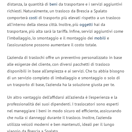
distanza, la quantità di
beni
da trasportare e i servizi aggiuntivi
richiesti. Naturalmente, un trasloco da Brescia a Spalato
comporterà
costi
di trasporto più elevati rispetto a un trasloco
all’interno della stessa città. Inoltre, più
oggetti
hai da
trasportare, più alta sarà la tariffa. Infine, servizi aggiuntivi come
l’imballaggio, lo smontaggio e il montaggio dei
mobili
e
l’assicurazione possono aumentare il costo totale.
L’azienda di traslochi offre un preventivo personalizzato in base
alle esigenze del cliente, con diversi pacchetti di trasloco
disponibili in base all’ampiezza e ai servizi. Che tu abbia bisogno
di un servizio completo di imballaggio e smontaggio o solo di
un trasporto di base, l’azienda ha la soluzione giusta per te.
Un altro vantaggio dell’affidarsi all’azienda è l’esperienza e la
professionalità dei suoi dipendenti. I traslocatori sono esperti
nel maneggiare i beni in modo sicuro ed efficiente, assicurando
che nulla si danneggi durante il trasloco. Inoltre, l’azienda
utilizza veicoli moderni e ben mantenuti, ideali per il lungo
viaggio da Brescia a Spalato.