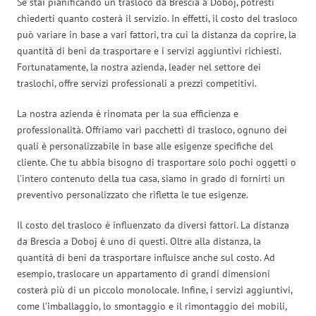
Se stai pianificando un trasloco da Brescia a Doboj, potresti
chiederti quanto costerà il servizio. In effetti, il costo del trasloco
può variare in base a vari fattori, tra cui la distanza da coprire, la
quantità di beni da trasportare e i servizi aggiuntivi richiesti.
Fortunatamente, la nostra azienda, leader nel settore dei
traslochi, offre servizi professionali a prezzi competitivi.
La nostra azienda è rinomata per la sua efficienza e
professionalità. Offriamo vari pacchetti di trasloco, ognuno dei
quali è personalizzabile in base alle esigenze specifiche del
cliente. Che tu abbia bisogno di trasportare solo pochi oggetti o
l’intero contenuto della tua casa, siamo in grado di fornirti un
preventivo personalizzato che rifletta le tue esigenze.
Il costo del trasloco è influenzato da diversi fattori. La distanza
da Brescia a Doboj è uno di questi. Oltre alla distanza, la
quantità di beni da trasportare influisce anche sul costo. Ad
esempio, traslocare un appartamento di grandi dimensioni
costerà più di un piccolo monolocale. Infine, i servizi aggiuntivi,
come l’imballaggio, lo smontaggio e il rimontaggio dei mobili,