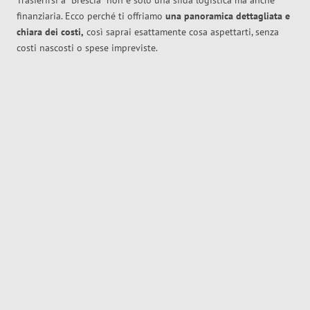
Trasferirsi a
Brescia
non è solo una sfida logistica ma anche
finanziaria. Ecco perché ti offriamo
una panoramica dettagliata e
chiara dei costi,
così saprai esattamente cosa aspettarti, senza
costi nascosti o spese impreviste.