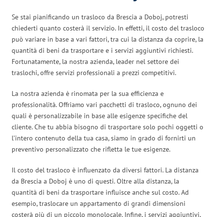
Se stai pianificando un trasloco da Brescia a Doboj, potresti
chiederti quanto costerà il servizio. In effetti, il costo del trasloco
può variare in base a vari fattori, tra cui la distanza da coprire, la
quantità di beni da trasportare e i servizi aggiuntivi richiesti.
Fortunatamente, la nostra azienda, leader nel settore dei
traslochi, offre servizi professionali a prezzi competitivi.
La nostra azienda è rinomata per la sua efficienza e
professionalità. Offriamo vari pacchetti di trasloco, ognuno dei
quali è personalizzabile in base alle esigenze specifiche del
cliente. Che tu abbia bisogno di trasportare solo pochi oggetti o
l’intero contenuto della tua casa, siamo in grado di fornirti un
preventivo personalizzato che rifletta le tue esigenze.
Il costo del trasloco è influenzato da diversi fattori. La distanza
da Brescia a Doboj è uno di questi. Oltre alla distanza, la
quantità di beni da trasportare influisce anche sul costo. Ad
esempio, traslocare un appartamento di grandi dimensioni
costerà più di un piccolo monolocale. Infine, i servizi aggiuntivi,