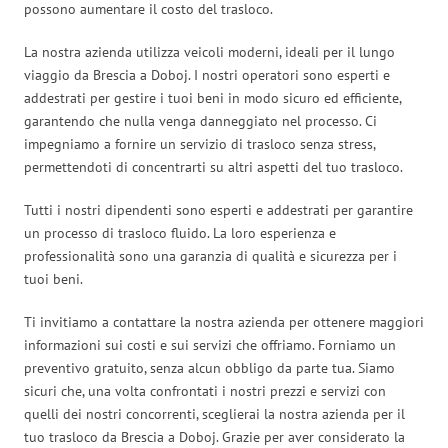
possono aumentare il costo del trasloco.
La nostra azienda utilizza veicoli moderni, ideali per il lungo
viaggio da Brescia a Doboj. I nostri operatori sono esperti e
addestrati per gestire i tuoi beni in modo sicuro ed efficiente,
garantendo che nulla venga danneggiato nel processo. Ci
impegniamo a fornire un servizio di trasloco senza stress,
permettendoti di concentrarti su altri aspetti del tuo trasloco.
Tutti i nostri dipendenti sono esperti e addestrati per garantire
un processo di trasloco fluido. La loro esperienza e
professionalità sono una garanzia di qualità e sicurezza per i
tuoi beni.
Ti invitiamo a contattare la nostra azienda per ottenere maggiori
informazioni sui costi e sui servizi che offriamo. Forniamo un
preventivo gratuito, senza alcun obbligo da parte tua. Siamo
sicuri che, una volta confrontati i nostri prezzi e servizi con
quelli dei nostri concorrenti, sceglierai la nostra azienda per il
tuo trasloco da Brescia a Doboj. Grazie per aver considerato la