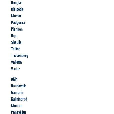
Douglas
Klaipéda
Mostar
Podgorica
Planken
Riga
Shauliai
Tallinn
Triesenberg
Valletta
Vaduz
Bălți
Daugavpils
Gamprin
Kaliningrad
Monaco
Panevėžys