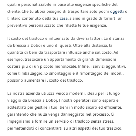
quali è personalizzabile in base alle esigenze specifiche del
cliente. Che tu abbia bisogno di trasportare solo pochi
oggetti
o
l’intero contenuto della tua
casa
, siamo in grado di fornirti un
preventivo personalizzato che rifletta le tue esigenze.
Il costo del trasloco è influenzato da diversi fattori. La distanza
da Brescia a Doboj è uno di questi. Oltre alla distanza, la
quantità di beni da trasportare influisce anche sul costo. Ad
esempio, traslocare un appartamento di grandi dimensioni
costerà più di un piccolo monolocale. Infine, i servizi aggiuntivi,
come l’imballaggio, lo smontaggio e il rimontaggio dei mobili,
possono aumentare il costo del trasloco.
La nostra azienda utilizza veicoli moderni, ideali per il lungo
viaggio da Brescia a Doboj. I nostri operatori sono esperti e
addestrati per gestire i tuoi beni in modo sicuro ed efficiente,
garantendo che nulla venga danneggiato nel processo. Ci
impegniamo a fornire un servizio di trasloco senza stress,
permettendoti di concentrarti su altri aspetti del tuo trasloco.