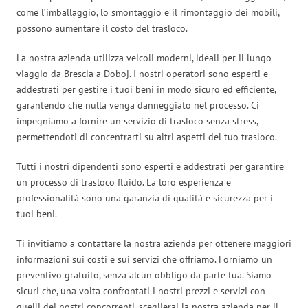
come l’imballaggio, lo smontaggio e il rimontaggio dei mobili,
possono aumentare il costo del trasloco.
La nostra azienda utilizza veicoli moderni, ideali per il lungo
viaggio da Brescia a Doboj. I nostri operatori sono esperti e
addestrati per gestire i tuoi beni in modo sicuro ed efficiente,
garantendo che nulla venga danneggiato nel processo. Ci
impegniamo a fornire un servizio di trasloco senza stress,
permettendoti di concentrarti su altri aspetti del tuo trasloco.
Tutti i nostri dipendenti sono esperti e addestrati per garantire
un processo di trasloco fluido. La loro esperienza e
professionalità sono una garanzia di qualità e sicurezza per i
tuoi beni.
Ti invitiamo a contattare la nostra azienda per ottenere maggiori
informazioni sui costi e sui servizi che offriamo. Forniamo un
preventivo gratuito, senza alcun obbligo da parte tua. Siamo
sicuri che, una volta confrontati i nostri prezzi e servizi con
quelli dei nostri concorrenti, sceglierai la nostra azienda per il