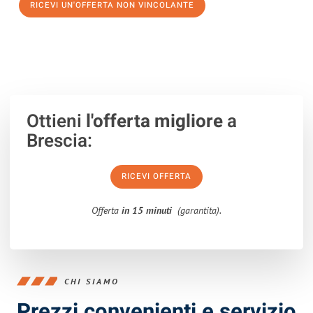
RICEVI UN'OFFERTA NON VINCOLANTE
100% non vincolante – Risposta garantita entro 15 minuti.
Ottieni
l'offerta migliore
a
Brescia:
RICEVI OFFERTA
Offerta
in 15 minuti
(garantita).
CHI SIAMO
Prezzi convenienti e servizio