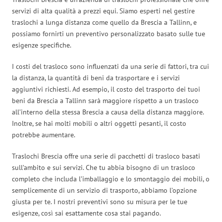
servizi di alta qualità a prezzi equi. Siamo esperti nel gestire
traslochi a lunga distanza come quello da Brescia a Tallinn, e
possiamo fornirti un preventivo personalizzato basato sulle tue
esigenze specifiche.
I costi del trasloco sono influenzati da una serie di fattori, tra cui
la distanza, la quantità di beni da trasportare e i servizi
aggiuntivi richiesti. Ad esempio, il costo del trasporto dei tuoi
beni da Brescia a Tallinn sarà maggiore rispetto a un trasloco
all’interno della stessa Brescia a causa della distanza maggiore.
Inoltre, se hai molti mobili o altri oggetti pesanti, il costo
potrebbe aumentare.
Traslochi Brescia offre una serie di pacchetti di trasloco basati
sull’ambito e sui servizi. Che tu abbia bisogno di un trasloco
completo che includa l’imballaggio e lo smontaggio dei mobili, o
semplicemente di un servizio di trasporto, abbiamo l’opzione
giusta per te. I nostri preventivi sono su misura per le tue
esigenze, così sai esattamente cosa stai pagando.