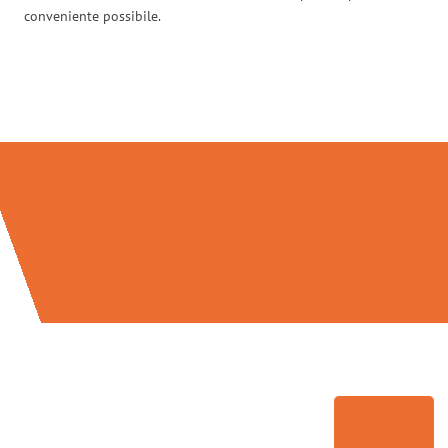
conveniente possibile.
Traslochi Brescia in numeri: