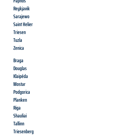
Paphos
Reykjavik
Sarajewo
Saint Helier
Triesen
Tuzla
Zenica
Braga
Douglas
Klaipéda
Mostar
Podgorica
Planken
Riga
Shauliai
Tallinn
Triesenberg