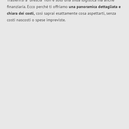
Trasferirsi a
Brescia
non è solo una sfida logistica ma anche
finanziaria. Ecco perché ti offriamo
una panoramica dettagliata e
chiara dei costi,
così saprai esattamente cosa aspettarti, senza
costi nascosti o spese impreviste.