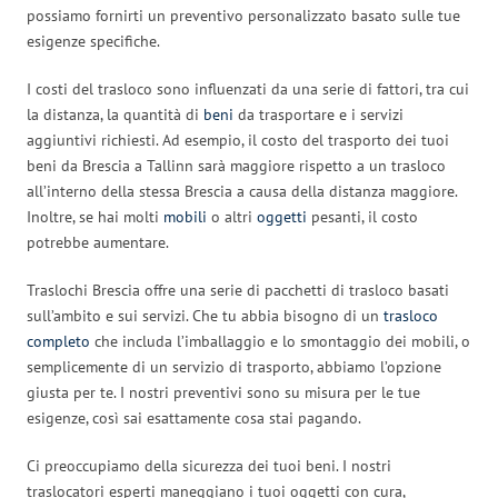
possiamo fornirti un preventivo personalizzato basato sulle tue
esigenze specifiche.
I costi del trasloco sono influenzati da una serie di fattori, tra cui
la distanza, la quantità di
beni
da trasportare e i servizi
aggiuntivi richiesti. Ad esempio, il costo del trasporto dei tuoi
beni da Brescia a Tallinn sarà maggiore rispetto a un trasloco
all’interno della stessa Brescia a causa della distanza maggiore.
Inoltre, se hai molti
mobili
o altri
oggetti
pesanti, il costo
potrebbe aumentare.
Traslochi Brescia offre una serie di pacchetti di trasloco basati
sull’ambito e sui servizi. Che tu abbia bisogno di un
trasloco
completo
che includa l’imballaggio e lo smontaggio dei mobili, o
semplicemente di un servizio di trasporto, abbiamo l’opzione
giusta per te. I nostri preventivi sono su misura per le tue
esigenze, così sai esattamente cosa stai pagando.
Ci preoccupiamo della sicurezza dei tuoi beni. I nostri
traslocatori esperti maneggiano i tuoi oggetti con cura,