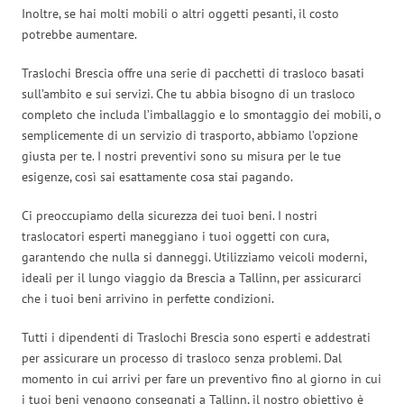
Inoltre, se hai molti mobili o altri oggetti pesanti, il costo
potrebbe aumentare.
Traslochi Brescia offre una serie di pacchetti di trasloco basati
sull’ambito e sui servizi. Che tu abbia bisogno di un trasloco
completo che includa l’imballaggio e lo smontaggio dei mobili, o
semplicemente di un servizio di trasporto, abbiamo l’opzione
giusta per te. I nostri preventivi sono su misura per le tue
esigenze, così sai esattamente cosa stai pagando.
Ci preoccupiamo della sicurezza dei tuoi beni. I nostri
traslocatori esperti maneggiano i tuoi oggetti con cura,
garantendo che nulla si danneggi. Utilizziamo veicoli moderni,
ideali per il lungo viaggio da Brescia a Tallinn, per assicurarci
che i tuoi beni arrivino in perfette condizioni.
Tutti i dipendenti di Traslochi Brescia sono esperti e addestrati
per assicurare un processo di trasloco senza problemi. Dal
momento in cui arrivi per fare un preventivo fino al giorno in cui
i tuoi beni vengono consegnati a Tallinn, il nostro obiettivo è