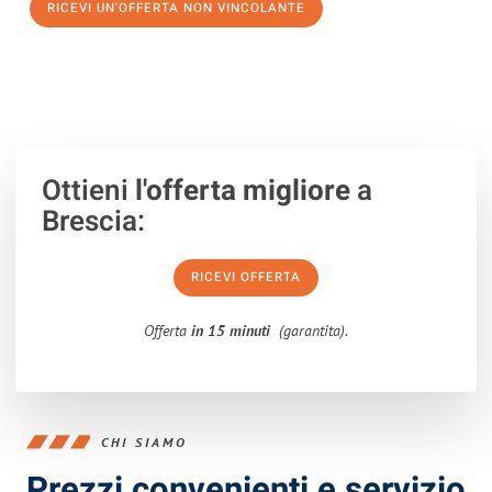
RICEVI UN'OFFERTA NON VINCOLANTE
100% non vincolante – Risposta garantita entro 15 minuti.
Ottieni
l'offerta migliore
a
Brescia:
RICEVI OFFERTA
Offerta
in 15 minuti
(garantita).
CHI SIAMO
Prezzi convenienti e servizio